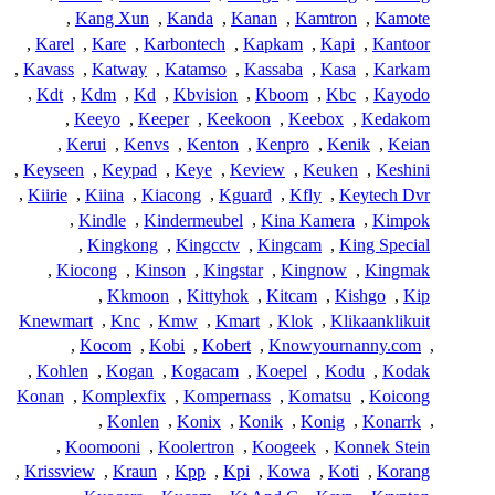
,
Kang Xun
,
Kanda
,
Kanan
,
Kamtron
,
Kamote
,
Karel
,
Kare
,
Karbontech
,
Kapkam
,
Kapi
,
Kantoor
,
Kavass
,
Katway
,
Katamso
,
Kassaba
,
Kasa
,
Karkam
,
Kdt
,
Kdm
,
Kd
,
Kbvision
,
Kboom
,
Kbc
,
Kayodo
,
Keeyo
,
Keeper
,
Keekoon
,
Keebox
,
Kedakom
,
Kerui
,
Kenvs
,
Kenton
,
Kenpro
,
Kenik
,
Keian
,
Keyseen
,
Keypad
,
Keye
,
Keview
,
Keuken
,
Keshini
,
Kiirie
,
Kiina
,
Kiacong
,
Kguard
,
Kfly
,
Keytech Dvr
,
Kindle
,
Kindermeubel
,
Kina Kamera
,
Kimpok
,
Kingkong
,
Kingcctv
,
Kingcam
,
King Special
,
Kiocong
,
Kinson
,
Kingstar
,
Kingnow
,
Kingmak
,
Kkmoon
,
Kittyhok
,
Kitcam
,
Kishgo
,
Kip
Knewmart
,
Knc
,
Kmw
,
Kmart
,
Klok
,
Klikaanklikuit
,
Kocom
,
Kobi
,
Kobert
,
Knowyournanny.com
,
,
Kohlen
,
Kogan
,
Kogacam
,
Koepel
,
Kodu
,
Kodak
Konan
,
Komplexfix
,
Kompernass
,
Komatsu
,
Koicong
,
Konlen
,
Konix
,
Konik
,
Konig
,
Konarrk
,
,
Koomooni
,
Koolertron
,
Koogeek
,
Konnek Stein
,
Krissview
,
Kraun
,
Kpp
,
Kpi
,
Kowa
,
Koti
,
Korang