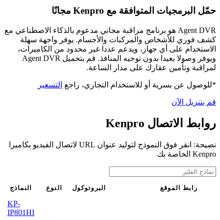
حمّل البرمجيات المتوافقة مع Kenpro مجانًا
Agent DVR هو برنامج مراقبة مجاني مدعوم بالذكاء الاصطناعي مع
كشف فوري للأشخاص والمركبات والأجسام. يوفر واجهة سهلة
الاستخدام على أي جهاز، ويدعم عددا غير محدود من الكاميرات،
ويوفر وصولا بعيدا بدون توجيه المنافذ. قم بتحميل Agent DVR
لمراقبة وتأمين عقارك على مدار الساعة.
*للوصول عن بسرية أو للاستخدام التجاري، راجع
التسعير
قم بتنزيل الآن
روابط الاتصال Kenpro
نصيحة: انقر فوق النموذج لتوليد عنوان URL لاتصال الفيديو بكاميرا
Kenpro الخاصة بك
رابط الموقع
البروتوكول
النوع
النماذج
KP-
IP801HI