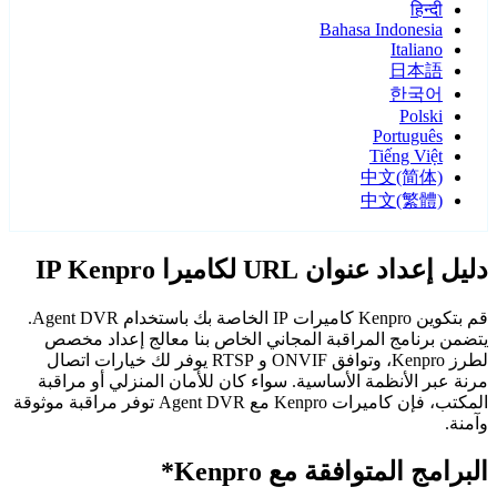
हिन्दी
Bahasa Indonesia
Italiano
日本語
한국어
Polski
Português
Tiếng Việt
中文(简体)
中文(繁體)
دليل إعداد عنوان URL لكاميرا IP Kenpro
قم بتكوين Kenpro كاميرات IP الخاصة بك باستخدام Agent DVR.
يتضمن برنامج المراقبة المجاني الخاص بنا معالج إعداد مخصص
لطرز Kenpro، وتوافق ONVIF و RTSP يوفر لك خيارات اتصال
مرنة عبر الأنظمة الأساسية. سواء كان للأمان المنزلي أو مراقبة
المكتب، فإن كاميرات Kenpro مع Agent DVR توفر مراقبة موثوقة
وآمنة.
البرامج المتوافقة مع Kenpro*