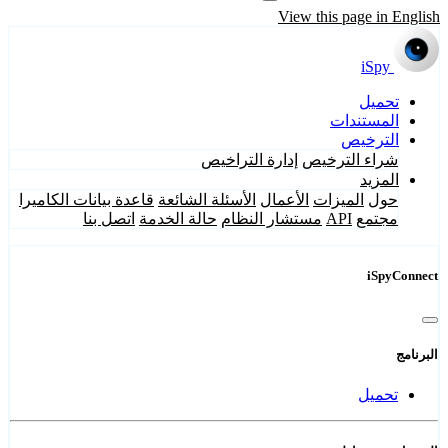
View this page in English
iSpy
تحميل
المستندات
الترخيص
شراء الترخيص
إدارة التراخيص
المزيد
حول
الميزات
الأعمال
الأسئلة الشائعة
قاعدة بيانات الكاميرا
مجتمع
API
مستشار النظام
حالة الخدمة
اتصل بنا
iSpyConnect
البرنامج
تحميل