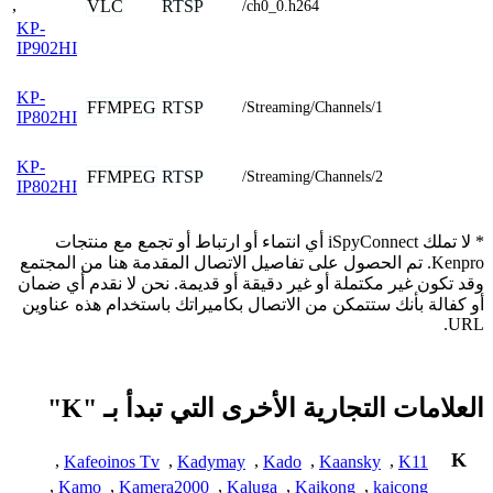
,
VLC
RTSP
/ch0_0.h264
KP-
IP902HI
KP-
FFMPEG
RTSP
/Streaming/Channels/1
IP802HI
KP-
FFMPEG
RTSP
/Streaming/Channels/2
IP802HI
* لا تملك iSpyConnect أي انتماء أو ارتباط أو تجمع مع منتجات
Kenpro. تم الحصول على تفاصيل الاتصال المقدمة هنا من المجتمع
وقد تكون غير مكتملة أو غير دقيقة أو قديمة. نحن لا نقدم أي ضمان
أو كفالة بأنك ستتمكن من الاتصال بكاميراتك باستخدام هذه عناوين
URL.
العلامات التجارية الأخرى التي تبدأ بـ "K"
K
,
Kafeoinos Tv
,
Kadymay
,
Kado
,
Kaansky
,
K11
,
Kamo
,
Kamera2000
,
Kaluga
,
Kaikong
,
kaicong