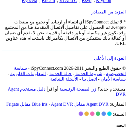
Kyocera
,
Kucam
,
Kt And C
,
Ksvp
,
Krypton
المزيد من المصادر
* لا تملك iSpyConnect أي انتماء أو ارتباط أو تجمع مع منتجات
Kenpro. تم الحصول على تفاصيل الاتصال المقدمة هنا من المجتمع
وقد تكون غير مكتملة أو غير دقيقة أو قديمة. نحن لا نقدم أي ضمان
أو كفالة بأنك ستتمكن من الاتصال بكاميراتك باستخدام هذه عناوين
URL.
العودة إلى الأعلى
© حقوق الطبع والنشر 2011-2026 iSpyConnect.com -
سياسة
الخصوصية
-
شروط الخدمة
-
حالة الخدمة
-
المعلومات القانونية
-
سياسة الأمان
-
اتصل بنا
-
الأسئلة الشائعة
مستخدم جديد؟
زر الصفحة الرئيسية
أو اقرأ
دليل مستخدم Agent
DVR
المقارنة:
Agent DVR مقابل Blue Iris
Agent DVR مقابل Frigate
·
السمة:
البحث