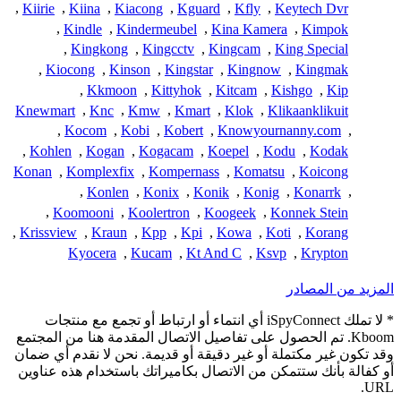
,
Kiirie
,
Kiina
,
Kiacong
,
Kguard
,
Kfly
,
Keytech Dvr
,
Kindle
,
Kindermeubel
,
Kina Kamera
,
Kimpok
,
Kingkong
,
Kingcctv
,
Kingcam
,
King Special
,
Kiocong
,
Kinson
,
Kingstar
,
Kingnow
,
Kingmak
,
Kkmoon
,
Kittyhok
,
Kitcam
,
Kishgo
,
Kip
Knewmart
,
Knc
,
Kmw
,
Kmart
,
Klok
,
Klikaanklikuit
,
Kocom
,
Kobi
,
Kobert
,
Knowyournanny.com
,
,
Kohlen
,
Kogan
,
Kogacam
,
Koepel
,
Kodu
,
Kodak
Konan
,
Komplexfix
,
Kompernass
,
Komatsu
,
Koicong
,
Konlen
,
Konix
,
Konik
,
Konig
,
Konarrk
,
,
Koomooni
,
Koolertron
,
Koogeek
,
Konnek Stein
,
Krissview
,
Kraun
,
Kpp
,
Kpi
,
Kowa
,
Koti
,
Korang
Kyocera
,
Kucam
,
Kt And C
,
Ksvp
,
Krypton
المزيد من المصادر
* لا تملك iSpyConnect أي انتماء أو ارتباط أو تجمع مع منتجات
Kboom. تم الحصول على تفاصيل الاتصال المقدمة هنا من المجتمع
وقد تكون غير مكتملة أو غير دقيقة أو قديمة. نحن لا نقدم أي ضمان
أو كفالة بأنك ستتمكن من الاتصال بكاميراتك باستخدام هذه عناوين
URL.