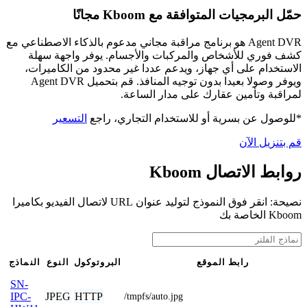
حمّل البرمجيات المتوافقة مع Kboom مجانًا
Agent DVR هو برنامج مراقبة مجاني مدعوم بالذكاء الاصطناعي مع
كشف فوري للأشخاص والمركبات والأجسام. يوفر واجهة سهلة
الاستخدام على أي جهاز، ويدعم عددا غير محدود من الكاميرات،
ويوفر وصولا بعيدا بدون توجيه المنافذ. قم بتحميل Agent DVR
لمراقبة وتأمين عقارك على مدار الساعة.
*للوصول عن بسرية أو للاستخدام التجاري، راجع
التسعير
قم بتنزيل الآن
روابط الاتصال Kboom
نصيحة: انقر فوق النموذج لتوليد عنوان URL لاتصال الفيديو بكاميرا
Kboom الخاصة بك
رابط الموقع
البروتوكول
النوع
النماذج
SN-
JPEG
HTTP
IPC-
/tmpfs/auto.jpg