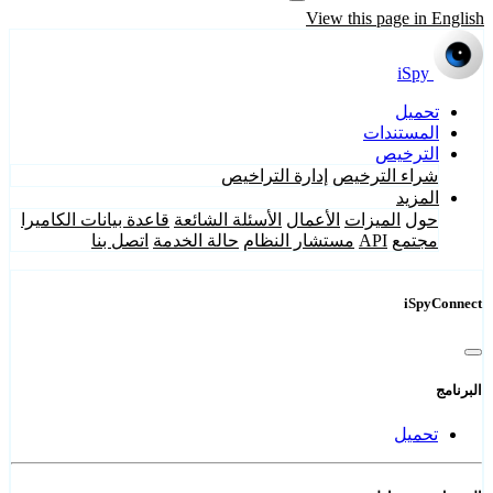
View this page in English
iSpy
تحميل
المستندات
الترخيص
شراء الترخيص
إدارة التراخيص
المزيد
حول
الميزات
الأعمال
الأسئلة الشائعة
قاعدة بيانات الكاميرا
مجتمع
API
مستشار النظام
حالة الخدمة
اتصل بنا
iSpyConnect
البرنامج
تحميل