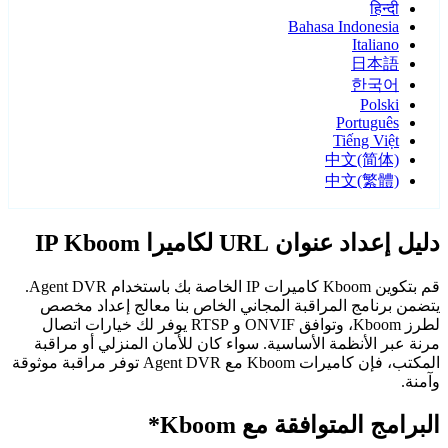
हिन्दी
Bahasa Indonesia
Italiano
日本語
한국어
Polski
Português
Tiếng Việt
中文(简体)
中文(繁體)
دليل إعداد عنوان URL لكاميرا IP Kboom
قم بتكوين Kboom كاميرات IP الخاصة بك باستخدام Agent DVR.
يتضمن برنامج المراقبة المجاني الخاص بنا معالج إعداد مخصص
لطرز Kboom، وتوافق ONVIF و RTSP يوفر لك خيارات اتصال
مرنة عبر الأنظمة الأساسية. سواء كان للأمان المنزلي أو مراقبة
المكتب، فإن كاميرات Kboom مع Agent DVR توفر مراقبة موثوقة
وآمنة.
البرامج المتوافقة مع Kboom*