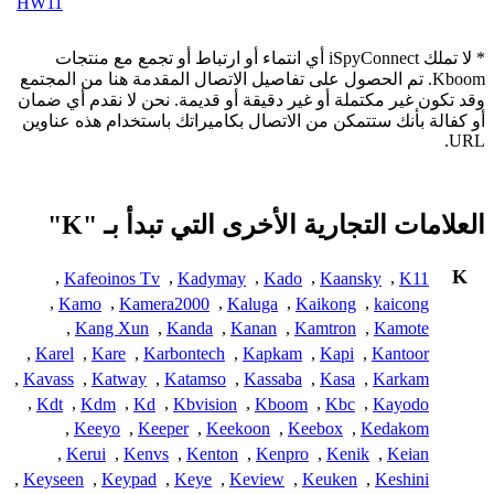
HW11
* لا تملك iSpyConnect أي انتماء أو ارتباط أو تجمع مع منتجات
Kboom. تم الحصول على تفاصيل الاتصال المقدمة هنا من المجتمع
وقد تكون غير مكتملة أو غير دقيقة أو قديمة. نحن لا نقدم أي ضمان
أو كفالة بأنك ستتمكن من الاتصال بكاميراتك باستخدام هذه عناوين
URL.
العلامات التجارية الأخرى التي تبدأ بـ "K"
K
,
Kafeoinos Tv
,
Kadymay
,
Kado
,
Kaansky
,
K11
,
Kamo
,
Kamera2000
,
Kaluga
,
Kaikong
,
kaicong
,
Kang Xun
,
Kanda
,
Kanan
,
Kamtron
,
Kamote
,
Karel
,
Kare
,
Karbontech
,
Kapkam
,
Kapi
,
Kantoor
,
Kavass
,
Katway
,
Katamso
,
Kassaba
,
Kasa
,
Karkam
,
Kdt
,
Kdm
,
Kd
,
Kbvision
,
Kboom
,
Kbc
,
Kayodo
,
Keeyo
,
Keeper
,
Keekoon
,
Keebox
,
Kedakom
,
Kerui
,
Kenvs
,
Kenton
,
Kenpro
,
Kenik
,
Keian
,
Keyseen
,
Keypad
,
Keye
,
Keview
,
Keuken
,
Keshini