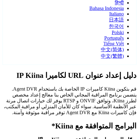
हिन्दी
Bahasa Indonesia
Italiano
日本語
한국어
Polski
Português
Tiếng Việt
中文(简体)
中文(繁體)
دليل إعداد عنوان URL لكاميرا IP Kiina
قم بتكوين Kiina كاميرات IP الخاصة بك باستخدام Agent DVR.
يتضمن برنامج المراقبة المجاني الخاص بنا معالج إعداد مخصص
لطرز Kiina، وتوافق ONVIF و RTSP يوفر لك خيارات اتصال مرنة
عبر الأنظمة الأساسية. سواء كان للأمان المنزلي أو مراقبة المكتب،
فإن كاميرات Kiina مع Agent DVR توفر مراقبة موثوقة وآمنة.
البرامج المتوافقة مع Kiina*