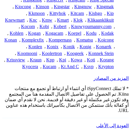
,
Kiocong
,
Kinson
,
Kingstar
,
Kingnow
,
Kingmak
,
Kkmoon
,
Kittyhok
,
Kitcam
,
Kishgo
,
Kip
Knewmart
,
Knc
,
Kmw
,
Kmart
,
Klok
,
Klikaanklikuit
,
Kocom
,
Kobi
,
Kobert
,
Knowyournanny.com
,
,
Kohlen
,
Kogan
,
Kogacam
,
Koepel
,
Kodu
,
Kodak
Konan
,
Komplexfix
,
Kompernass
,
Komatsu
,
Koicong
,
Konlen
,
Konix
,
Konik
,
Konig
,
Konarrk
,
,
Koomooni
,
Koolertron
,
Koogeek
,
Konnek Stein
,
Krissview
,
Kraun
,
Kpp
,
Kpi
,
Kowa
,
Koti
,
Korang
Kyocera
,
Kucam
,
Kt And C
,
Ksvp
,
Krypton
المزيد من المصادر
* لا تملك iSpyConnect أي انتماء أو ارتباط أو تجمع مع منتجات
Kiina. تم الحصول على تفاصيل الاتصال المقدمة هنا من المجتمع
وقد تكون غير مكتملة أو غير دقيقة أو قديمة. نحن لا نقدم أي ضمان
أو كفالة بأنك ستتمكن من الاتصال بكاميراتك باستخدام هذه عناوين
URL.
العودة إلى الأعلى