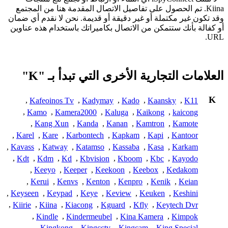
Kiina. تم الحصول على تفاصيل الاتصال المقدمة هنا من المجتمع
وقد تكون غير مكتملة أو غير دقيقة أو قديمة. نحن لا نقدم أي ضمان
أو كفالة بأنك ستتمكن من الاتصال بكاميراتك باستخدام هذه عناوين
URL.
العلامات التجارية الأخرى التي تبدأ بـ "K"
K
,
Kafeoinos Tv
,
Kadymay
,
Kado
,
Kaansky
,
K11
,
Kamo
,
Kamera2000
,
Kaluga
,
Kaikong
,
kaicong
,
Kang Xun
,
Kanda
,
Kanan
,
Kamtron
,
Kamote
,
Karel
,
Kare
,
Karbontech
,
Kapkam
,
Kapi
,
Kantoor
,
Kavass
,
Katway
,
Katamso
,
Kassaba
,
Kasa
,
Karkam
,
Kdt
,
Kdm
,
Kd
,
Kbvision
,
Kboom
,
Kbc
,
Kayodo
,
Keeyo
,
Keeper
,
Keekoon
,
Keebox
,
Kedakom
,
Kerui
,
Kenvs
,
Kenton
,
Kenpro
,
Kenik
,
Keian
,
Keyseen
,
Keypad
,
Keye
,
Keview
,
Keuken
,
Keshini
,
Kiirie
,
Kiina
,
Kiacong
,
Kguard
,
Kfly
,
Keytech Dvr
,
Kindle
,
Kindermeubel
,
Kina Kamera
,
Kimpok
,
Kingkong
,
Kingcctv
,
Kingcam
,
King Special