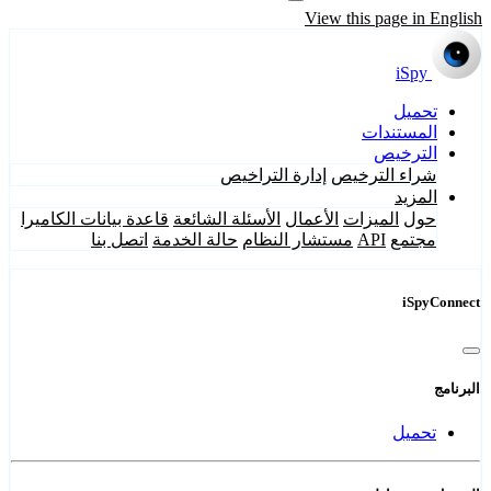
View this page in English
iSpy
تحميل
المستندات
الترخيص
شراء الترخيص
إدارة التراخيص
المزيد
حول
الميزات
الأعمال
الأسئلة الشائعة
قاعدة بيانات الكاميرا
مجتمع
API
مستشار النظام
حالة الخدمة
اتصل بنا
iSpyConnect
البرنامج
تحميل