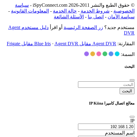
© حقوق الطبع والنشر 2011-2026 iSpyConnect.com -
سياسة
الخصوصية
-
شروط الخدمة
-
حالة الخدمة
-
المعلومات القانونية
-
سياسة الأمان
-
اتصل بنا
-
الأسئلة الشائعة
مستخدم جديد؟
زر الصفحة الرئيسية
أو اقرأ
دليل مستخدم Agent
DVR
المقارنة:
Agent DVR مقابل Blue Iris
Agent DVR مقابل Frigate
·
السمة:
البحث
البحث
معالج اتصال كاميرا IP Kiina
IP
اسم المستخدم