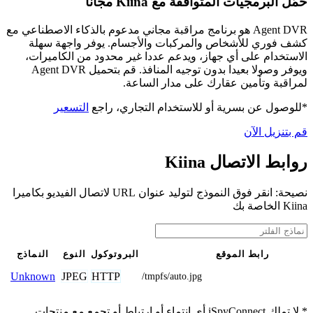
حمّل البرمجيات المتوافقة مع Kiina مجانًا
Agent DVR هو برنامج مراقبة مجاني مدعوم بالذكاء الاصطناعي مع
كشف فوري للأشخاص والمركبات والأجسام. يوفر واجهة سهلة
الاستخدام على أي جهاز، ويدعم عددا غير محدود من الكاميرات،
ويوفر وصولا بعيدا بدون توجيه المنافذ. قم بتحميل Agent DVR
لمراقبة وتأمين عقارك على مدار الساعة.
*للوصول عن بسرية أو للاستخدام التجاري، راجع
التسعير
قم بتنزيل الآن
روابط الاتصال Kiina
نصيحة: انقر فوق النموذج لتوليد عنوان URL لاتصال الفيديو بكاميرا
Kiina الخاصة بك
رابط الموقع
البروتوكول
النوع
النماذج
JPEG
HTTP
Unknown
/tmpfs/auto.jpg
* لا تملك iSpyConnect أي انتماء أو ارتباط أو تجمع مع منتجات