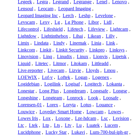
Legeek
,
Legra
,
Legrand
,
Legrange
,
Lenel
,
Lenovo
,
Lensoul
,
Leocam
,
Leopard Imaging
,
Leopard Imaging Inc
,
Lerch
,
Leshp
,
Levelone
,
Levscam
,
Lexy
,
Lg
,
Lg Phone
,
Libor
,
Lidl
,
Lifecontrol
,
Lifeshield
,
Lifetech
,
Lifeview
,
Lightcam
,
Lightdow
,
Lightinthebox
,
Lihai
,
Likean
,
Lilly
,
Limix
,
Lindata
,
Lindy
,
Linemak
,
Linia
,
Link
,
Linkcom
,
Linkit
,
Linkit Security
,
Linkpro
,
Linksys
,
Linovision
,
Linq
,
Linudix
,
Linux
,
Lionvis
,
Lipetsk
,
Liquid
,
Litetec
,
Litmor
,
Litokam
,
Littleadd
,
Live-reporter
,
Livecam
,
Lizvie
,
Lloyds
,
Lmou
,
LOEWIX
,
Lof-v
,
Loftek
,
Logan
,
Logenex
,
Logidebian
,
Logilink
,
Logisaf
,
Logitech
,
Lokanta
,
Lonestar
,
Long Plus
,
Longdream
,
Longsafe
,
Longse
,
Longshine
,
Longteam
,
Lonrock
,
Look
,
Loosafe
,
Lorensen-01
,
Lorex
,
Loryta
,
Lotus
,
Louance
,
Louwice
,
Loveday Smart Home
,
Lowcam
,
Lowes
,
Lowes Iris
,
Lox
,
Loxone
,
Lpr-hdcam
,
Lsc
,
Lsvision
,
Ltc
,
Ltek
,
Ltp
,
Lts
,
Ltv
,
Lu
,
Luatek
,
Lucem
,
Lucidphone
,
Lucky Star
,
Lukavi
,
Lum-700-bul-iph-gr
,