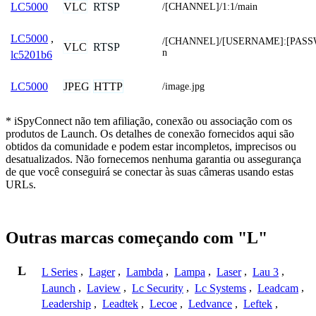
VLC
RTSP
LC5000
/[CHANNEL]/1:1/main
LC5000
,
/[CHANNEL]/[USERNAME]:[PASS
VLC
RTSP
n
lc5201b6
JPEG
HTTP
LC5000
/image.jpg
* iSpyConnect não tem afiliação, conexão ou associação com os
produtos de Launch. Os detalhes de conexão fornecidos aqui são
obtidos da comunidade e podem estar incompletos, imprecisos ou
desatualizados. Não fornecemos nenhuma garantia ou assegurança
de que você conseguirá se conectar às suas câmeras usando estas
URLs.
Outras marcas começando com "L"
L
L Series
,
Lager
,
Lambda
,
Lampa
,
Laser
,
Lau 3
,
Launch
,
Laview
,
Lc Security
,
Lc Systems
,
Leadcam
,
Leadership
,
Leadtek
,
Lecoe
,
Ledvance
,
Leftek
,