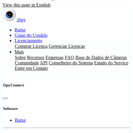
View this page in English
iSpy
Baixe
Guias do Usuário
Licenciamento
Comprar Licença
Gerenciar Licenças
Mais
Sobre
Recursos
Empresas
FAQ
Base de Dados de Câmeras
Comunidade
API
Conselheiro do Sistema
Estado do Serviço
Entre em Contato
iSpyConnect
Software
Baixe