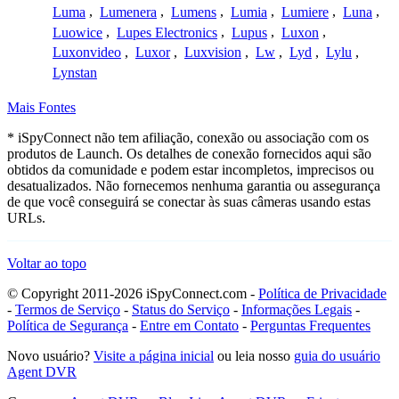
Luma
,
Lumenera
,
Lumens
,
Lumia
,
Lumiere
,
Luna
,
Luowice
,
Lupes Electronics
,
Lupus
,
Luxon
,
Luxonvideo
,
Luxor
,
Luxvision
,
Lw
,
Lyd
,
Lylu
,
Lynstan
Mais Fontes
* iSpyConnect não tem afiliação, conexão ou associação com os
produtos de Launch. Os detalhes de conexão fornecidos aqui são
obtidos da comunidade e podem estar incompletos, imprecisos ou
desatualizados. Não fornecemos nenhuma garantia ou assegurança
de que você conseguirá se conectar às suas câmeras usando estas
URLs.
Voltar ao topo
© Copyright 2011-2026 iSpyConnect.com -
Política de Privacidade
-
Termos de Serviço
-
Status do Serviço
-
Informações Legais
-
Política de Segurança
-
Entre em Contato
-
Perguntas Frequentes
Novo usuário?
Visite a página inicial
ou leia nosso
guia do usuário
Agent DVR