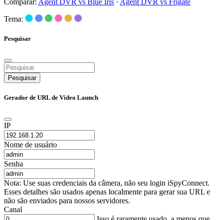
Comparar:
Agent DVR vs Blue Iris
·
Agent DVR vs Frigate
Tema:
Pesquisar
Pesquisar
Gerador de URL de Vídeo Launch
IP
Nome de usuário
Senha
Nota: Use suas credenciais da câmera, não seu login iSpyConnect.
Esses detalhes são usados apenas localmente para gerar sua URL e
não são enviados para nossos servidores.
Canal
Isso é raramente usado, a menos que