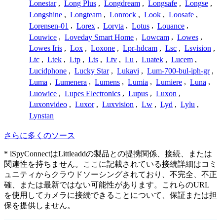
Lonestar
,
Long Plus
,
Longdream
,
Longsafe
,
Longse
,
Longshine
,
Longteam
,
Lonrock
,
Look
,
Loosafe
,
Lorensen-01
,
Lorex
,
Loryta
,
Lotus
,
Louance
,
Louwice
,
Loveday Smart Home
,
Lowcam
,
Lowes
,
Lowes Iris
,
Lox
,
Loxone
,
Lpr-hdcam
,
Lsc
,
Lsvision
,
Ltc
,
Ltek
,
Ltp
,
Lts
,
Ltv
,
Lu
,
Luatek
,
Lucem
,
Lucidphone
,
Lucky Star
,
Lukavi
,
Lum-700-bul-iph-gr
,
Luma
,
Lumenera
,
Lumens
,
Lumia
,
Lumiere
,
Luna
,
Luowice
,
Lupes Electronics
,
Lupus
,
Luxon
,
Luxonvideo
,
Luxor
,
Luxvision
,
Lw
,
Lyd
,
Lylu
,
Lynstan
さらに多くのソース
* iSpyConnectはLittleaddの製品との提携関係、接続、または
関連性を持ちません。ここに記載されている接続詳細はコミ
ュニティからクラウドソーシングされており、不完全、不正
確、または最新ではない可能性があります。これらのURL
を使用してカメラに接続できることについて、保証または担
保を提供しません。