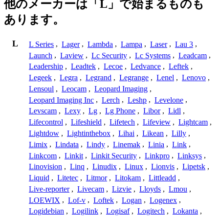
他のメーカーは「L」で始まるものも
あります。
L
L Series
,
Lager
,
Lambda
,
Lampa
,
Laser
,
Lau 3
,
Launch
,
Laview
,
Lc Security
,
Lc Systems
,
Leadcam
,
Leadership
,
Leadtek
,
Lecoe
,
Ledvance
,
Leftek
,
Legeek
,
Legra
,
Legrand
,
Legrange
,
Lenel
,
Lenovo
,
Lensoul
,
Leocam
,
Leopard Imaging
,
Leopard Imaging Inc
,
Lerch
,
Leshp
,
Levelone
,
Levscam
,
Lexy
,
Lg
,
Lg Phone
,
Libor
,
Lidl
,
Lifecontrol
,
Lifeshield
,
Lifetech
,
Lifeview
,
Lightcam
,
Lightdow
,
Lightinthebox
,
Lihai
,
Likean
,
Lilly
,
Limix
,
Lindata
,
Lindy
,
Linemak
,
Linia
,
Link
,
Linkcom
,
Linkit
,
Linkit Security
,
Linkpro
,
Linksys
,
Linovision
,
Linq
,
Linudix
,
Linux
,
Lionvis
,
Lipetsk
,
Liquid
,
Litetec
,
Litmor
,
Litokam
,
Littleadd
,
Live-reporter
,
Livecam
,
Lizvie
,
Lloyds
,
Lmou
,
LOEWIX
,
Lof-v
,
Loftek
,
Logan
,
Logenex
,
Logidebian
,
Logilink
,
Logisaf
,
Logitech
,
Lokanta
,