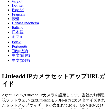
العربية
Deutsch
Español
Français
हिन्दी
Bahasa Indonesia
Italiano
日本語
한국어
Polski
Português
Tiếng Việt
中文(简体)
中文(繁體)
Littleadd IPカメラセットアップURLガ
イド
Agent DVRでLittleadd IPカメラを設定します。当社の無料監
視ソフトウェアにはLittleaddモデル向けにカスタマイズされ
たセットアップウィザードが含まれており、ONVIFおよび