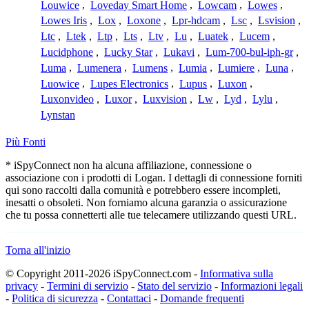
Louwice
,
Loveday Smart Home
,
Lowcam
,
Lowes
,
Lowes Iris
,
Lox
,
Loxone
,
Lpr-hdcam
,
Lsc
,
Lsvision
,
Ltc
,
Ltek
,
Ltp
,
Lts
,
Ltv
,
Lu
,
Luatek
,
Lucem
,
Lucidphone
,
Lucky Star
,
Lukavi
,
Lum-700-bul-iph-gr
,
Luma
,
Lumenera
,
Lumens
,
Lumia
,
Lumiere
,
Luna
,
Luowice
,
Lupes Electronics
,
Lupus
,
Luxon
,
Luxonvideo
,
Luxor
,
Luxvision
,
Lw
,
Lyd
,
Lylu
,
Lynstan
Più Fonti
* iSpyConnect non ha alcuna affiliazione, connessione o
associazione con i prodotti di Logan. I dettagli di connessione forniti
qui sono raccolti dalla comunità e potrebbero essere incompleti,
inesatti o obsoleti. Non forniamo alcuna garanzia o assicurazione
che tu possa connetterti alle tue telecamere utilizzando questi URL.
Torna all'inizio
© Copyright 2011-2026 iSpyConnect.com -
Informativa sulla
privacy
-
Termini di servizio
-
Stato del servizio
-
Informazioni legali
-
Politica di sicurezza
-
Contattaci
-
Domande frequenti