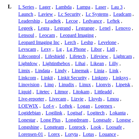
L
L Series
,
Lager
,
Lambda
,
Lampa
,
Laser
,
Lau 3
,
Launch
,
Laview
,
Lc Security
,
Lc Systems
,
Leadcam
,
Leadership
,
Leadtek
,
Lecoe
,
Ledvance
,
Leftek
,
Legeek
,
Legra
,
Legrand
,
Legrange
,
Lenel
,
Lenovo
,
Lensoul
,
Leocam
,
Leopard Imaging
,
Leopard Imaging Inc
,
Lerch
,
Leshp
,
Levelone
,
Levscam
,
Lexy
,
Lg
,
Lg Phone
,
Libor
,
Lidl
,
Lifecontrol
,
Lifeshield
,
Lifetech
,
Lifeview
,
Lightcam
,
Lightdow
,
Lightinthebox
,
Lihai
,
Likean
,
Lilly
,
Limix
,
Lindata
,
Lindy
,
Linemak
,
Linia
,
Link
,
Linkcom
,
Linkit
,
Linkit Security
,
Linkpro
,
Linksys
,
Linovision
,
Linq
,
Linudix
,
Linux
,
Lionvis
,
Lipetsk
,
Liquid
,
Litetec
,
Litmor
,
Litokam
,
Littleadd
,
Live-reporter
,
Livecam
,
Lizvie
,
Lloyds
,
Lmou
,
LOEWIX
,
Lof-v
,
Loftek
,
Logan
,
Logenex
,
Logidebian
,
Logilink
,
Logisaf
,
Logitech
,
Lokanta
,
Lonestar
,
Long Plus
,
Longdream
,
Longsafe
,
Longse
,
Longshine
,
Longteam
,
Lonrock
,
Look
,
Loosafe
,
Lorensen-01
,
Lorex
,
Loryta
,
Lotus
,
Louance
,