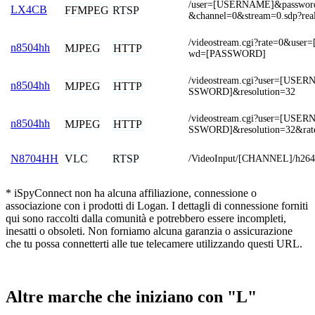
/user=[USERNAME]&passwo
LX4CB
FFMPEG
RTSP
&channel=0&stream=0.sdp?rea
/videostream.cgi?rate=0&us
n8504hh
MJPEG
HTTP
wd=[PASSWORD]
/videostream.cgi?user=[US
n8504hh
MJPEG
HTTP
SSWORD]&resolution=32
/videostream.cgi?user=[US
n8504hh
MJPEG
HTTP
SSWORD]&resolution=32&rat
VLC
RTSP
N8704HH
/VideoInput/[CHANNEL]/h264
* iSpyConnect non ha alcuna affiliazione, connessione o
associazione con i prodotti di Logan. I dettagli di connessione forniti
qui sono raccolti dalla comunità e potrebbero essere incompleti,
inesatti o obsoleti. Non forniamo alcuna garanzia o assicurazione
che tu possa connetterti alle tue telecamere utilizzando questi URL.
Altre marche che iniziano con "L"