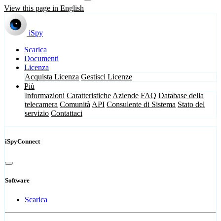
View this page in English
iSpy
Scarica
Documenti
Licenza
Acquista Licenza
Gestisci Licenze
Più
Informazioni
Caratteristiche
Aziende
FAQ
Database della
telecamera
Comunità
API
Consulente di Sistema
Stato del
servizio
Contattaci
iSpyConnect
Software
Scarica