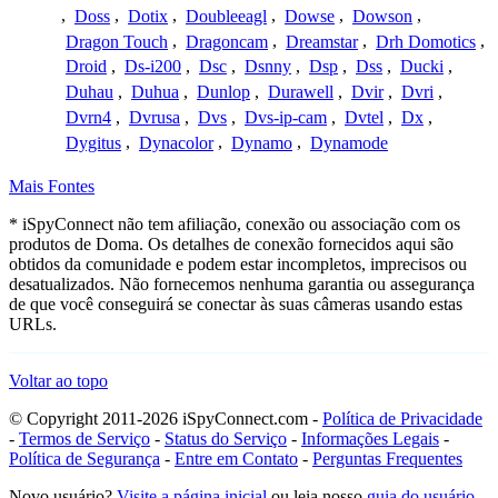
,
Doss
,
Dotix
,
Doubleeagl
,
Dowse
,
Dowson
,
Dragon Touch
,
Dragoncam
,
Dreamstar
,
Drh Domotics
,
Droid
,
Ds-i200
,
Dsc
,
Dsnny
,
Dsp
,
Dss
,
Ducki
,
Duhau
,
Duhua
,
Dunlop
,
Durawell
,
Dvir
,
Dvri
,
Dvrn4
,
Dvrusa
,
Dvs
,
Dvs-ip-cam
,
Dvtel
,
Dx
,
Dygitus
,
Dynacolor
,
Dynamo
,
Dynamode
Mais Fontes
* iSpyConnect não tem afiliação, conexão ou associação com os
produtos de Doma. Os detalhes de conexão fornecidos aqui são
obtidos da comunidade e podem estar incompletos, imprecisos ou
desatualizados. Não fornecemos nenhuma garantia ou assegurança
de que você conseguirá se conectar às suas câmeras usando estas
URLs.
Voltar ao topo
© Copyright 2011-2026 iSpyConnect.com -
Política de Privacidade
-
Termos de Serviço
-
Status do Serviço
-
Informações Legais
-
Política de Segurança
-
Entre em Contato
-
Perguntas Frequentes
Novo usuário?
Visite a página inicial
ou leia nosso
guia do usuário