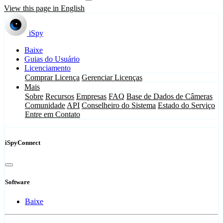
View this page in English
iSpy
Baixe
Guias do Usuário
Licenciamento
Comprar Licença
Gerenciar Licenças
Mais
Sobre
Recursos
Empresas
FAQ
Base de Dados de Câmeras
Comunidade
API
Conselheiro do Sistema
Estado do Serviço
Entre em Contato
iSpyConnect
Software
Baixe