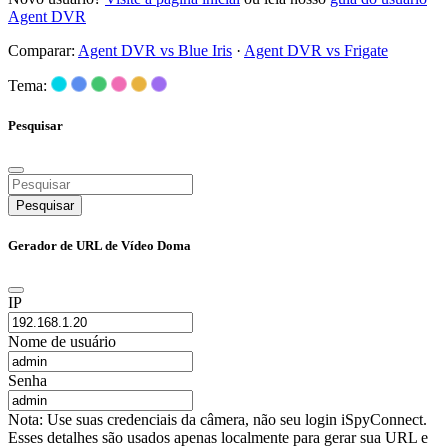
Agent DVR
Comparar:
Agent DVR vs Blue Iris
·
Agent DVR vs Frigate
Tema:
Pesquisar
Pesquisar
Gerador de URL de Vídeo Doma
IP
Nome de usuário
Senha
Nota: Use suas credenciais da câmera, não seu login iSpyConnect.
Esses detalhes são usados apenas localmente para gerar sua URL e