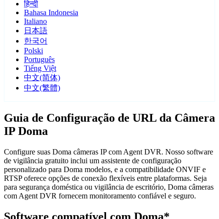
हिन्दी
Bahasa Indonesia
Italiano
日本語
한국어
Polski
Português
Tiếng Việt
中文(简体)
中文(繁體)
Guia de Configuração de URL da Câmera
IP Doma
Configure suas Doma câmeras IP com Agent DVR. Nosso software
de vigilância gratuito inclui um assistente de configuração
personalizado para Doma modelos, e a compatibilidade ONVIF e
RTSP oferece opções de conexão flexíveis entre plataformas. Seja
para segurança doméstica ou vigilância de escritório, Doma câmeras
com Agent DVR fornecem monitoramento confiável e seguro.
Software compatível com Doma*