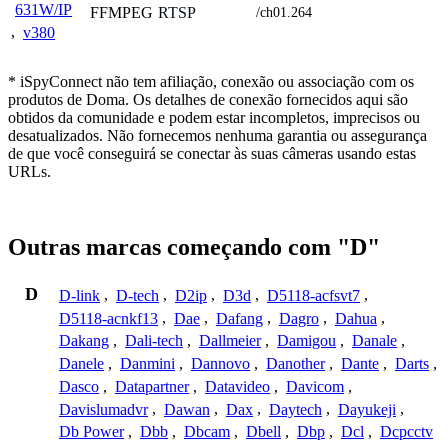
631W/IP
FFMPEG
RTSP
/ch01.264
,
v380
* iSpyConnect não tem afiliação, conexão ou associação com os
produtos de Doma. Os detalhes de conexão fornecidos aqui são
obtidos da comunidade e podem estar incompletos, imprecisos ou
desatualizados. Não fornecemos nenhuma garantia ou assegurança
de que você conseguirá se conectar às suas câmeras usando estas
URLs.
Outras marcas começando com "D"
D
D-link
,
D-tech
,
D2ip
,
D3d
,
D5118-acfsvt7
,
D5118-acnkf13
,
Dae
,
Dafang
,
Dagro
,
Dahua
,
Dakang
,
Dali-tech
,
Dallmeier
,
Damigou
,
Danale
,
Danele
,
Danmini
,
Dannovo
,
Danother
,
Dante
,
Darts
,
Dasco
,
Datapartner
,
Datavideo
,
Davicom
,
Davislumadvr
,
Dawan
,
Dax
,
Daytech
,
Dayukeji
,
Db Power
,
Dbb
,
Dbcam
,
Dbell
,
Dbp
,
Dcl
,
Dcpcctv