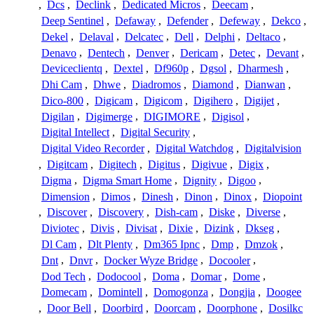
,
Dcs
,
Declink
,
Dedicated Micros
,
Deecam
,
Deep Sentinel
,
Defaway
,
Defender
,
Defeway
,
Dekco
,
Dekel
,
Delaval
,
Delcatec
,
Dell
,
Delphi
,
Deltaco
,
Denavo
,
Dentech
,
Denver
,
Dericam
,
Detec
,
Devant
,
Deviceclientq
,
Dextel
,
Df960p
,
Dgsol
,
Dharmesh
,
Dhi Cam
,
Dhwe
,
Diadromos
,
Diamond
,
Dianwan
,
Dico-800
,
Digicam
,
Digicom
,
Digihero
,
Digijet
,
Digilan
,
Digimerge
,
DIGIMORE
,
Digisol
,
Digital Intellect
,
Digital Security
,
Digital Video Recorder
,
Digital Watchdog
,
Digitalvision
,
Digitcam
,
Digitech
,
Digitus
,
Digivue
,
Digix
,
Digma
,
Digma Smart Home
,
Dignity
,
Digoo
,
Dimension
,
Dimos
,
Dinesh
,
Dinon
,
Dinox
,
Diopoint
,
Discover
,
Discovery
,
Dish-cam
,
Diske
,
Diverse
,
Diviotec
,
Divis
,
Divisat
,
Dixie
,
Dizink
,
Dkseg
,
Dl Cam
,
Dlt Plenty
,
Dm365 Ipnc
,
Dmp
,
Dmzok
,
Dnt
,
Dnvr
,
Docker Wyze Bridge
,
Docooler
,
Dod Tech
,
Dodocool
,
Doma
,
Domar
,
Dome
,
Domecam
,
Domintell
,
Domogonza
,
Dongjia
,
Doogee
,
Door Bell
,
Doorbird
,
Doorcam
,
Doorphone
,
Dosilkc