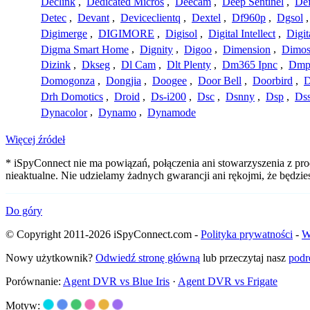
Declink
,
Dedicated Micros
,
Deecam
,
Deep Sentinel
,
De
Detec
,
Devant
,
Deviceclientq
,
Dextel
,
Df960p
,
Dgsol
Digimerge
,
DIGIMORE
,
Digisol
,
Digital Intellect
,
Digit
Digma Smart Home
,
Dignity
,
Digoo
,
Dimension
,
Dimo
Dizink
,
Dkseg
,
Dl Cam
,
Dlt Plenty
,
Dm365 Ipnc
,
Dm
Domogonza
,
Dongjia
,
Doogee
,
Door Bell
,
Doorbird
,
D
Drh Domotics
,
Droid
,
Ds-i200
,
Dsc
,
Dsnny
,
Dsp
,
Ds
Dynacolor
,
Dynamo
,
Dynamode
Więcej źródeł
* iSpyConnect nie ma powiązań, połączenia ani stowarzyszenia z pr
nieaktualne. Nie udzielamy żadnych gwarancji ani rękojmi, że będzi
Do góry
© Copyright 2011-2026 iSpyConnect.com -
Polityka prywatności
-
W
Nowy użytkownik?
Odwiedź stronę główną
lub przeczytaj nasz
podr
Porównanie:
Agent DVR vs Blue Iris
·
Agent DVR vs Frigate
Motyw: