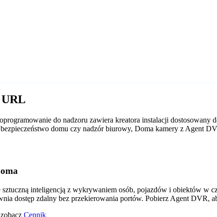
a URL
programowanie do nadzoru zawiera kreatora instalacji dostosowany d
y to bezpieczeństwo domu czy nadzór biurowy, Doma kamery z Agent D
Doma
tuczną inteligencją z wykrywaniem osób, pojazdów i obiektów w czas
wnia dostęp zdalny bez przekierowania portów. Pobierz Agent DVR, a
o zobacz
Cennik