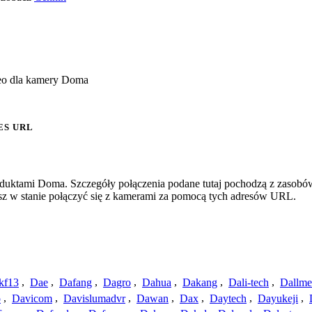
deo dla kamery Doma
ES URL
oduktami Doma. Szczegóły połączenia podane tutaj pochodzą z zasobów
esz w stanie połączyć się z kamerami za pomocą tych adresów URL.
kf13
,
Dae
,
Dafang
,
Dagro
,
Dahua
,
Dakang
,
Dali-tech
,
Dallme
o
,
Davicom
,
Davislumadvr
,
Dawan
,
Dax
,
Daytech
,
Dayukeji
,