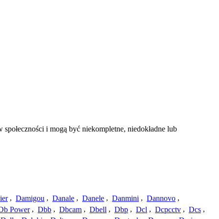
 społeczności i mogą być niekompletne, niedokładne lub
ier
,
Damigou
,
Danale
,
Danele
,
Danmini
,
Dannovo
,
Db Power
,
Dbb
,
Dbcam
,
Dbell
,
Dbp
,
Dcl
,
Dcpcctv
,
Dcs
,