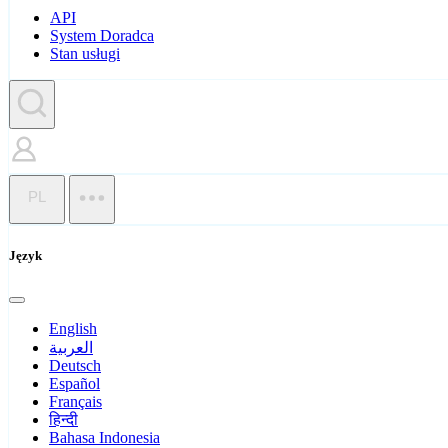
API
System Doradca
Stan usługi
PL
Język
English
العربية
Deutsch
Español
Français
हिन्दी
Bahasa Indonesia