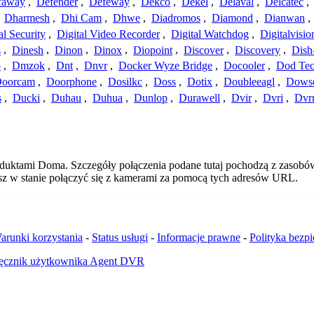
faway
,
Defender
,
Defeway
,
Dekco
,
Dekel
,
Delaval
,
Delcatec
,
,
Dharmesh
,
Dhi Cam
,
Dhwe
,
Diadromos
,
Diamond
,
Dianwan
,
al Security
,
Digital Video Recorder
,
Digital Watchdog
,
Digitalvisio
s
,
Dinesh
,
Dinon
,
Dinox
,
Diopoint
,
Discover
,
Discovery
,
Dish
p
,
Dmzok
,
Dnt
,
Dnvr
,
Docker Wyze Bridge
,
Docooler
,
Dod Te
oorcam
,
Doorphone
,
Dosilkc
,
Doss
,
Dotix
,
Doubleeagl
,
Dows
s
,
Ducki
,
Duhau
,
Duhua
,
Dunlop
,
Durawell
,
Dvir
,
Dvri
,
Dvr
oduktami Doma. Szczegóły połączenia podane tutaj pochodzą z zasobów
esz w stanie połączyć się z kamerami za pomocą tych adresów URL.
arunki korzystania
-
Status usługi
-
Informacje prawne
-
Polityka bezp
ęcznik użytkownika Agent DVR