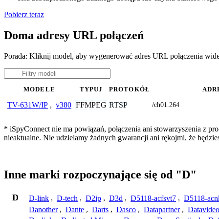
Pobierz teraz
Doma adresy URL połączeń
Porada: Kliknij model, aby wygenerować adres URL połączenia wi
MODELE
TYPUJ
PROTOKÓŁ
ADR
FFMPEG
RTSP
TV-631W/IP
,
v380
/ch01.264
* iSpyConnect nie ma powiązań, połączenia ani stowarzyszenia z pr
nieaktualne. Nie udzielamy żadnych gwarancji ani rękojmi, że będzi
Inne marki rozpoczynające się od "D"
D
D-link
,
D-tech
,
D2ip
,
D3d
,
D5118-acfsvt7
,
D5118-acn
Danother
,
Dante
,
Darts
,
Dasco
,
Datapartner
,
Datavide