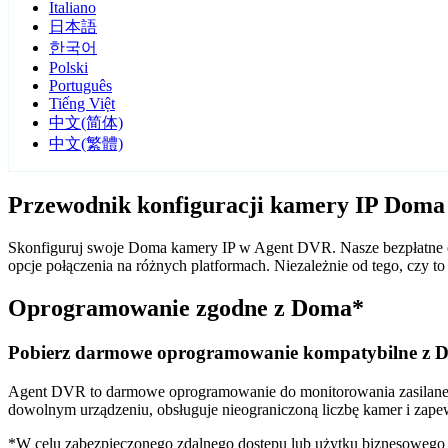
Italiano
日本語
한국어
Polski
Português
Tiếng Việt
中文(简体)
中文(繁體)
Przewodnik konfiguracji kamery IP Dom
Skonfiguruj swoje Doma kamery IP w Agent DVR. Nasze bezpłatne o
opcje połączenia na różnych platformach. Niezależnie od tego, cz
Oprogramowanie zgodne z Doma*
Pobierz darmowe oprogramowanie kompatybilne z 
Agent DVR to darmowe oprogramowanie do monitorowania zasilane sz
dowolnym urządzeniu, obsługuje nieograniczoną liczbę kamer i zape
*W celu zabezpieczonego zdalnego dostępu lub użytku biznesoweg