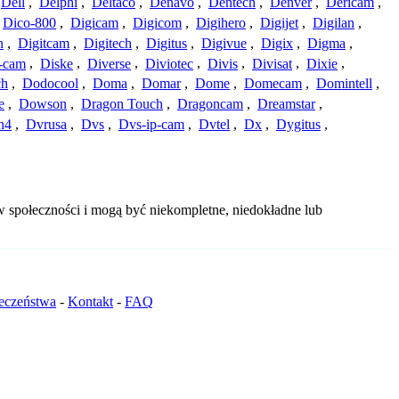
Dell
,
Delphi
,
Deltaco
,
Denavo
,
Dentech
,
Denver
,
Dericam
,
Dico-800
,
Digicam
,
Digicom
,
Digihero
,
Digijet
,
Digilan
,
n
,
Digitcam
,
Digitech
,
Digitus
,
Digivue
,
Digix
,
Digma
,
-cam
,
Diske
,
Diverse
,
Diviotec
,
Divis
,
Divisat
,
Dixie
,
ch
,
Dodocool
,
Doma
,
Domar
,
Dome
,
Domecam
,
Domintell
,
e
,
Dowson
,
Dragon Touch
,
Dragoncam
,
Dreamstar
,
n4
,
Dvrusa
,
Dvs
,
Dvs-ip-cam
,
Dvtel
,
Dx
,
Dygitus
,
 społeczności i mogą być niekompletne, niedokładne lub
ieczeństwa
-
Kontakt
-
FAQ