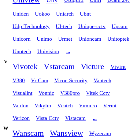
Uniden
Uokoo
Uniarch
Ubnt
Udp Technology
Ul-tech
Unique-cctv
Upcam
Unicorn
Unimo
Urmet
Unioncam
Unitoptek
Unotech
Univision
...
V
Vivotek
Vstarcam
Victure
Vivint
V380
Vr Cam
Vicon Security
Vantech
Visualint
Vonnic
V380pro
Vitek Cctv
Vatilon
Vikylin
Vcatch
Vimicro
Verint
Verizon
Vista Cctv
Vistacam
...
W
Wanscam
Wansview
Wyzecam