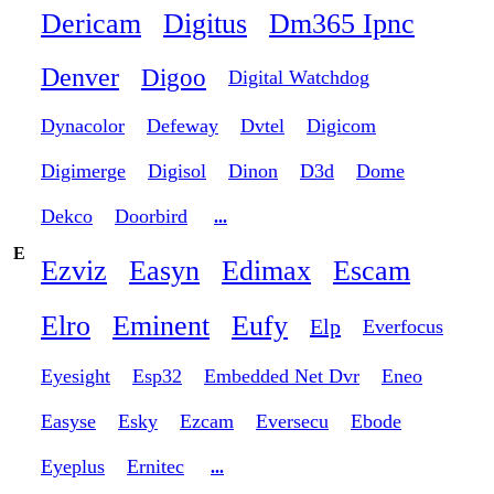
Dericam
Digitus
Dm365 Ipnc
Denver
Digoo
Digital Watchdog
Dynacolor
Defeway
Dvtel
Digicom
Digimerge
Digisol
Dinon
D3d
Dome
Dekco
Doorbird
...
E
Ezviz
Easyn
Edimax
Escam
Elro
Eminent
Eufy
Elp
Everfocus
Eyesight
Esp32
Embedded Net Dvr
Eneo
Easyse
Esky
Ezcam
Eversecu
Ebode
Eyeplus
Ernitec
...