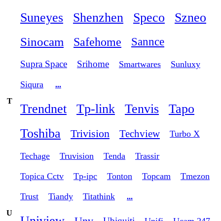
Suneyes
Shenzhen
Speco
Szneo
Sinocam
Safehome
Sannce
Supra Space
Srihome
Smartwares
Sunluxy
Siqura
...
T
Trendnet
Tp-link
Tenvis
Tapo
Toshiba
Trivision
Techview
Turbo X
Techage
Truvision
Tenda
Trassir
Topica Cctv
Tp-ipc
Tonton
Topcam
Tmezon
Trust
Tiandy
Titathink
...
U
Uniview
Unv
Ubiquiti
Unifi
Ucam 247