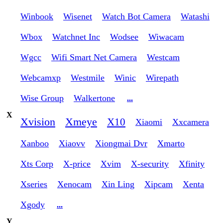
Winbook
Wisenet
Watch Bot Camera
Watashi
Wbox
Watchnet Inc
Wodsee
Wiwacam
Wgcc
Wifi Smart Net Camera
Westcam
Webcamxp
Westmile
Winic
Wirepath
Wise Group
Walkertone
...
X
Xvision
Xmeye
X10
Xiaomi
Xxcamera
Xanboo
Xiaovv
Xiongmai Dvr
Xmarto
Xts Corp
X-price
Xvim
X-security
Xfinity
Xseries
Xenocam
Xin Ling
Xipcam
Xenta
Xgody
...
Y