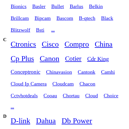
Bionics
Basler
Bullet
Barlus
Belkin
Brillcam
Bipcam
Bascom
B-qtech
Black
Blitzwolf
Bsti
...
C
Ctronics
Cisco
Compro
China
Cp Plus
Canon
Cotier
Cdr King
Conceptronic
Chinavasion
Cantonk
Camhi
Cloud Ip Camera
Cloudcam
Chacon
Cctvhotdeals
Cooau
Chortau
Cloud
Choice
...
D
D-link
Dahua
Db Power