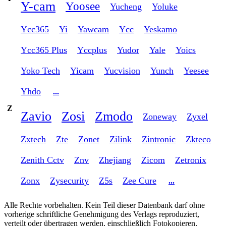
Y-cam
Yoosee
Yucheng
Yoluke
Ycc365
Yi
Yawcam
Ycc
Yeskamo
Ycc365 Plus
Yccplus
Yudor
Yale
Yoics
Yoko Tech
Yicam
Yucvision
Yunch
Yeesee
Yhdo
...
Z
Zavio
Zosi
Zmodo
Zoneway
Zyxel
Zxtech
Zte
Zonet
Zilink
Zintronic
Zkteco
Zenith Cctv
Znv
Zhejiang
Zicom
Zetronix
Zonx
Zysecurity
Z5s
Zee Cure
...
Alle Rechte vorbehalten. Kein Teil dieser Datenbank darf ohne
vorherige schriftliche Genehmigung des Verlags reproduziert,
verteilt oder übertragen werden, einschließlich Fotokopieren,