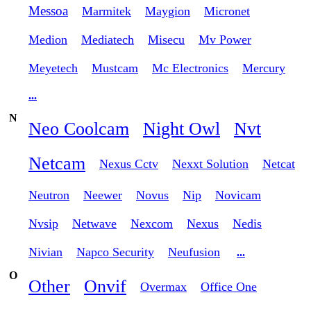
Messoa
Marmitek
Maygion
Micronet
Medion
Mediatech
Misecu
Mv Power
Meyetech
Mustcam
Mc Electronics
Mercury
...
N
Neo Coolcam
Night Owl
Nvt
Netcam
Nexus Cctv
Nexxt Solution
Netcat
Neutron
Neewer
Novus
Nip
Novicam
Nvsip
Netwave
Nexcom
Nexus
Nedis
Nivian
Napco Security
Neufusion
...
O
Other
Onvif
Overmax
Office One