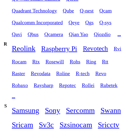
Quadrant Technology
Qube
Q-nest
Qcam
Qualcomm Incorporated
Qeye
Qgs
Q-sys
Qavi
Qbus
Qcamera
Qian Yao
Qiozdio
...
R
Reolink
Raspberry Pi
Revotech
Rvi
Rocam
Rtx
Rosewill
Rohs
Ring
Rtt
Raster
Revodata
Roline
R-tech
Revo
Robaxo
Raysharp
Repotec
Rollei
Rubetek
...
S
Samsung
Sony
Sercomm
Swann
Sricam
Sv3c
Szsinocam
Sricctv