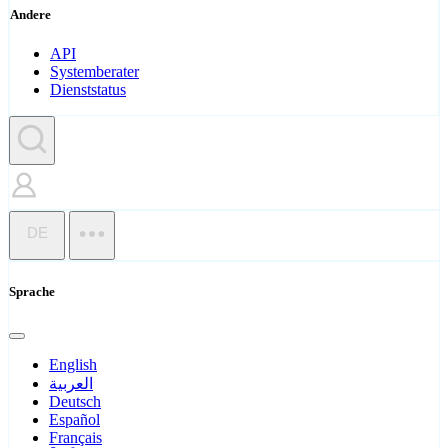
Andere
API
Systemberater
Dienststatus
DE
Sprache
English
العربية
Deutsch
Español
Français