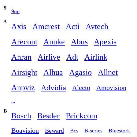
9
9up
A
Axis
Amcrest
Acti
Avtech
Arecont
Annke
Abus
Apexis
Anran
Airlive
Adt
Airlink
Airsight
Alhua
Agasio
Allnet
Anpviz
Advidia
Alecto
Amovision
...
B
Bosch
Besder
Brickcom
Boavision
Beward
Bcs
B-series
Bluestork