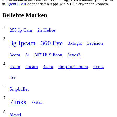
in
Agent DVR
oder anderen Apps wie VLC verwenden können.
Beliebte Marken
2
255 Ip Cam
2n Helios
3
3g Ipcam
360 Eye
3xlogic
3svision
3com
3r
307 Hi Silicon
3eyes3
4
4xem
4ucam
4sdot
4mp Ip Camera
4xptz
4er
5
5mpbullet
7
7links
7-star
8
8level