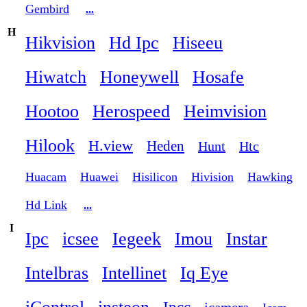
Gembird
...
H
Hikvision
Hd Ipc
Hiseeu
Hiwatch
Honeywell
Hosafe
Hootoo
Herospeed
Heimvision
Hilook
H.view
Heden
Hunt
Htc
Huacam
Huawei
Hisilicon
Hivision
Hawking
Hd Link
...
I
Ipc
icsee
Iegeek
Imou
Instar
Intelbras
Intellinet
Iq Eye