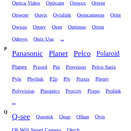
Optica Video
Opticam
Oossxx
Orient
Onwote
Ouvis
Ovislink
Oemcameras
Orite
Owsoo
Omny
Oem
Optimus
Orion
Odesys
Onix Usa
...
P
Panasonic
Planet
Pelco
Polaroid
Planex
Pixord
Pni
Provision
Pelco Sarix
Pyle
Phylink
P2p
Plv
Praxis
Plenty
Polyvision
Ptzoptics
Procctv
Pixpo
Prolink
...
Q
Q-see
Questek
Qnap
Qihan
Qvis
Q6 Wifi Smart Camera
Qtech