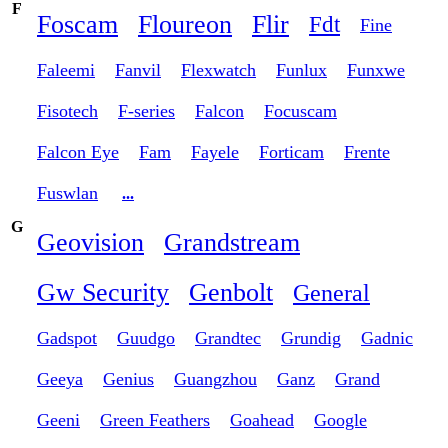
F
Foscam
Floureon
Flir
Fdt
Fine
Faleemi
Fanvil
Flexwatch
Funlux
Funxwe
Fisotech
F-series
Falcon
Focuscam
Falcon Eye
Fam
Fayele
Forticam
Frente
Fuswlan
...
G
Geovision
Grandstream
Gw Security
Genbolt
General
Gadspot
Guudgo
Grandtec
Grundig
Gadnic
Geeya
Genius
Guangzhou
Ganz
Grand
Geeni
Green Feathers
Goahead
Google