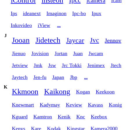
iControl
insteon
Ipcc
icamera
Icam
Ips
ideanext
Imaginon
Ipc-bo
Ipux
Inkovideo
iView
...
J
Jooan
Jidetech
Jaycar
Jvc
Jennov
Jienuo
Jovision
Jortan
Juan
Jwcam
Jetview
Jmk
Jsw
Jrc Tokki
Jenimex
Jtech
Jaytech
Jen-fu
Japan
Jbp
...
K
Kkmoon
Kaikong
Kogan
Keekoon
Knewmart
Kadymay
Keview
Kavass
Konig
Kguard
Kamtron
Kenik
Knc
Keebox
Kenvs
Kare
Kodak
Kingstar
Kamera2000