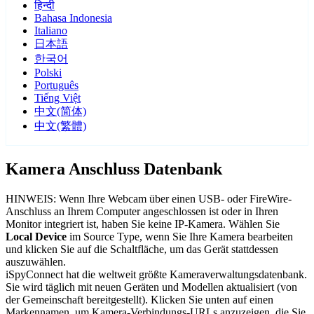
हिन्दी
Bahasa Indonesia
Italiano
日本語
한국어
Polski
Português
Tiếng Việt
中文(简体)
中文(繁體)
Kamera Anschluss Datenbank
HINWEIS: Wenn Ihre Webcam über einen USB- oder FireWire-
Anschluss an Ihrem Computer angeschlossen ist oder in Ihren
Monitor integriert ist, haben Sie keine IP-Kamera. Wählen Sie
Local Device
im Source Type, wenn Sie Ihre Kamera bearbeiten
und klicken Sie auf die Schaltfläche, um das Gerät stattdessen
auszuwählen.
iSpyConnect hat die weltweit größte Kameraverwaltungsdatenbank.
Sie wird täglich mit neuen Geräten und Modellen aktualisiert (von
der Gemeinschaft bereitgestellt). Klicken Sie unten auf einen
Markennamen, um Kamera-Verbindungs-URLs anzuzeigen, die Sie