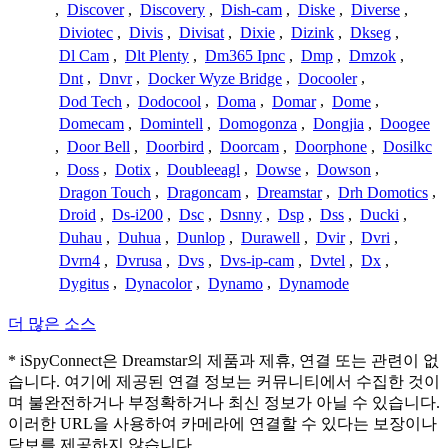
,
Discover
,
Discovery
,
Dish-cam
,
Diske
,
Diverse
,
Diviotec
,
Divis
,
Divisat
,
Dixie
,
Dizink
,
Dkseg
,
Dl Cam
,
Dlt Plenty
,
Dm365 Ipnc
,
Dmp
,
Dmzok
,
Dnt
,
Dnvr
,
Docker Wyze Bridge
,
Docooler
,
Dod Tech
,
Dodocool
,
Doma
,
Domar
,
Dome
,
Domecam
,
Domintell
,
Domogonza
,
Dongjia
,
Doogee
,
Door Bell
,
Doorbird
,
Doorcam
,
Doorphone
,
Dosilkc
,
Doss
,
Dotix
,
Doubleeagl
,
Dowse
,
Dowson
,
Dragon Touch
,
Dragoncam
,
Dreamstar
,
Drh Domotics
,
Droid
,
Ds-i200
,
Dsc
,
Dsnny
,
Dsp
,
Dss
,
Ducki
,
Duhau
,
Duhua
,
Dunlop
,
Durawell
,
Dvir
,
Dvri
,
Dvrn4
,
Dvrusa
,
Dvs
,
Dvs-ip-cam
,
Dvtel
,
Dx
,
Dygitus
,
Dynacolor
,
Dynamo
,
Dynamode
더 많은 소스
* iSpyConnect은 Dreamstar의 제품과 제휴, 연결 또는 관련이 없
습니다. 여기에 제공된 연결 정보는 커뮤니티에서 수집한 것이
며 불완전하거나 부정확하거나 최신 정보가 아닐 수 있습니다.
이러한 URL을 사용하여 카메라에 연결할 수 있다는 보장이나
담보를 제공하지 않습니다.