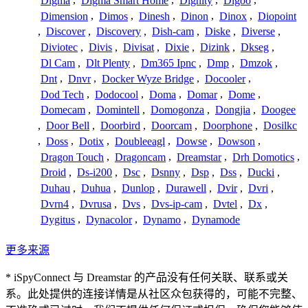
Digma
,
Digma Smart Home
,
Dignity
,
Digoo
,
Dimension
,
Dimos
,
Dinesh
,
Dinon
,
Dinox
,
Diopoint
,
Discover
,
Discovery
,
Dish-cam
,
Diske
,
Diverse
,
Diviotec
,
Divis
,
Divisat
,
Dixie
,
Dizink
,
Dkseg
,
Dl Cam
,
Dlt Plenty
,
Dm365 Ipnc
,
Dmp
,
Dmzok
,
Dnt
,
Dnvr
,
Docker Wyze Bridge
,
Docooler
,
Dod Tech
,
Dodocool
,
Doma
,
Domar
,
Dome
,
Domecam
,
Domintell
,
Domogonza
,
Dongjia
,
Doogee
,
Door Bell
,
Doorbird
,
Doorcam
,
Doorphone
,
Dosilkc
,
Doss
,
Dotix
,
Doubleeagl
,
Dowse
,
Dowson
,
Dragon Touch
,
Dragoncam
,
Dreamstar
,
Drh Domotics
,
Droid
,
Ds-i200
,
Dsc
,
Dsnny
,
Dsp
,
Dss
,
Ducki
,
Duhau
,
Duhua
,
Dunlop
,
Durawell
,
Dvir
,
Dvri
,
Dvrn4
,
Dvrusa
,
Dvs
,
Dvs-ip-cam
,
Dvtel
,
Dx
,
Dygitus
,
Dynacolor
,
Dynamo
,
Dynamode
更多来源
* iSpyConnect 与 Dreamstar 的产品没有任何关联、联系或关
系。此处提供的连接详情是从社区众包获得的，可能不完整、