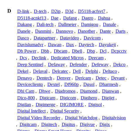
D
D-link
,
D-tech
,
D2ip
,
D3d
,
D5118-acfsvt7
,
D5118-acnkf13
,
Dae
,
Dafang
,
Dagro
,
Dahua
,
Dakang
,
Dali-tech
,
Dallmeier
,
Damigou
,
Danale
,
Danele
,
Danmini
,
Dannovo
,
Danother
,
Dante
,
Darts
,
Dasco
,
Datapartner
,
Datavideo
,
Davicom
,
Davislumadvr
,
Dawan
,
Dax
,
Daytech
,
Dayukeji
,
Db Power
,
Dbb
,
Dbcam
,
Dbell
,
Dbp
,
Dcl
,
Dcpcctv
,
Dcs
,
Declink
,
Dedicated Micros
,
Deecam
,
Deep Sentinel
,
Defaway
,
Defender
,
Defeway
,
Dekco
,
Dekel
,
Delaval
,
Delcatec
,
Dell
,
Delphi
,
Deltaco
,
Denavo
,
Dentech
,
Denver
,
Dericam
,
Detec
,
Devant
,
Deviceclientq
,
Dextel
,
Df960p
,
Dgsol
,
Dharmesh
,
Dhi Cam
,
Dhwe
,
Diadromos
,
Diamond
,
Dianwan
,
Dico-800
,
Digicam
,
Digicom
,
Digihero
,
Digijet
,
Digilan
,
Digimerge
,
DIGIMORE
,
Digisol
,
Digital Intellect
,
Digital Security
,
Digital Video Recorder
,
Digital Watchdog
,
Digitalvision
,
Digitcam
,
Digitech
,
Digitus
,
Digivue
,
Digix
,