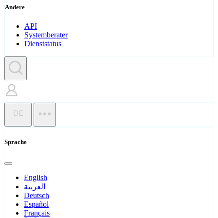
Andere
API
Systemberater
Dienststatus
DE
Sprache
English
العربية
Deutsch
Español
Français