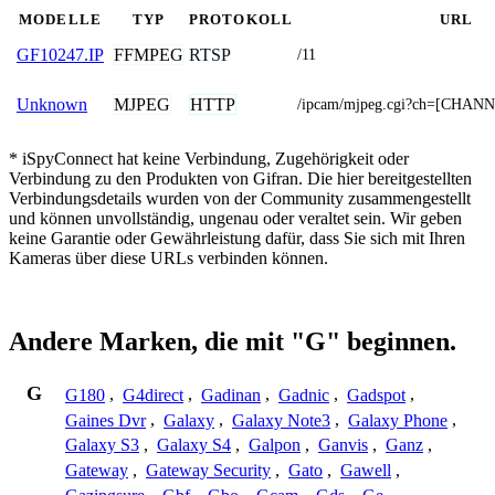
MODELLE
TYP
PROTOKOLL
URL
FFMPEG
RTSP
GF10247.IP
/11
MJPEG
HTTP
Unknown
/ipcam/mjpeg.cgi?ch=[CHAN
* iSpyConnect hat keine Verbindung, Zugehörigkeit oder
Verbindung zu den Produkten von Gifran. Die hier bereitgestellten
Verbindungsdetails wurden von der Community zusammengestellt
und können unvollständig, ungenau oder veraltet sein. Wir geben
keine Garantie oder Gewährleistung dafür, dass Sie sich mit Ihren
Kameras über diese URLs verbinden können.
Andere Marken, die mit "G" beginnen.
G
G180
,
G4direct
,
Gadinan
,
Gadnic
,
Gadspot
,
Gaines Dvr
,
Galaxy
,
Galaxy Note3
,
Galaxy Phone
,
Galaxy S3
,
Galaxy S4
,
Galpon
,
Ganvis
,
Ganz
,
Gateway
,
Gateway Security
,
Gato
,
Gawell
,