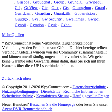
,
Grisboa
,
Groudchat
,
Group
,
Grundig
,
Grwibeou
,
Gsi
,
Gt View
,
Gtc
,
Gtec
,
Gts
,
Guangzhou
,
Guard
,
Guardcam
,
Guardian
,
Guardzilla
,
Guoanvision
,
Guudgo
,
Gvi
,
Gw Security
,
Gwelltimes
,
Gwipc
,
Gynoii
,
Gyration
,
Gyuk
,
Gzhou
Mehr Quellen
* iSpyConnect hat keine Verbindung, Zugehörigkeit oder
Verbindung zu den Produkten von Gifran. Die hier bereitgestellten
Verbindungsdetails wurden von der Community zusammengestellt
und können unvollständig, ungenau oder veraltet sein. Wir geben
keine Garantie oder Gewährleistung dafür, dass Sie sich mit Ihren
Kameras über diese URLs verbinden können.
Zurück nach oben
© Copyright 2011-2026 iSpyConnect.com -
Datenschutzrichtlinie
-
Nutzungsbedingungen
-
Dienststatus
-
Rechtliche Informationen
-
Sicherheitsrichtlinie
-
Kontaktieren Sie uns
-
Häufig gestellte Fragen
Neuer Benutzer?
Besuchen Sie die Homepage
oder lesen Sie unser
Agent DVR Benutzerhandbuch