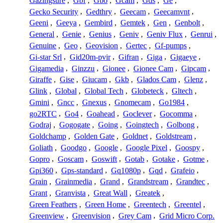
Gazingsure
,
Gbf
,
Gbo
,
Gcam
,
Gds
,
Ge
,
Gecko Security
,
Gedthry
,
Geecam
,
Geecamvnt
,
Geeni
,
Geeya
,
Gembird
,
Gemtek
,
Gen
,
Genbolt
,
General
,
Genie
,
Genius
,
Geniv
,
Geniv Flux
,
Genrui
,
Genuine
,
Geo
,
Geovision
,
Gertec
,
Gf-pumps
,
Gi-star Srl
,
Gid20m-pvir
,
Gifran
,
Giga
,
Gigaeye
,
Gigamedia
,
Ginzzu
,
Gionee
,
Gionee Cam
,
Gipcam
,
Giraffe
,
Gise
,
Giucam
,
Gkb
,
Glados Cam
,
Glenz
,
Glink
,
Global
,
Global Tech
,
Globeteck
,
Gltech
,
Gmini
,
Gncc
,
Gnexus
,
Gnomecam
,
Go1984
,
go2RTC
,
Go4
,
Goahead
,
Goclever
,
Gocomma
,
Godraj
,
Gogogate
,
Going
,
Goingtech
,
Golbong
,
Goldchamp
,
Golden Gate
,
Goldnet
,
Goldstream
,
Goliath
,
Goodgo
,
Google
,
Google Pixel
,
Goospy
,
Gopro
,
Goscam
,
Goswift
,
Gotab
,
Gotake
,
Gotme
,
Gpi360
,
Gps-standard
,
Gq1080p
,
Gqd
,
Grafeio
,
Grain
,
Grainmedia
,
Grand
,
Grandstream
,
Grandtec
,
Grant
,
Granvista
,
Great Wall
,
Greatek
,
Green Feathers
,
Green Home
,
Greentech
,
Greentel
,
Greenview
,
Greenvision
,
Grey Cam
,
Grid Micro Corp.