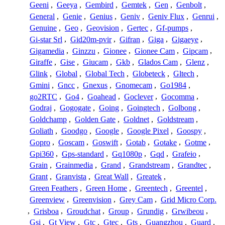
Geeni
,
Geeya
,
Gembird
,
Gemtek
,
Gen
,
Genbolt
,
General
,
Genie
,
Genius
,
Geniv
,
Geniv Flux
,
Genrui
,
Genuine
,
Geo
,
Geovision
,
Gertec
,
Gf-pumps
,
Gi-star Srl
,
Gid20m-pvir
,
Gifran
,
Giga
,
Gigaeye
,
Gigamedia
,
Ginzzu
,
Gionee
,
Gionee Cam
,
Gipcam
,
Giraffe
,
Gise
,
Giucam
,
Gkb
,
Glados Cam
,
Glenz
,
Glink
,
Global
,
Global Tech
,
Globeteck
,
Gltech
,
Gmini
,
Gncc
,
Gnexus
,
Gnomecam
,
Go1984
,
go2RTC
,
Go4
,
Goahead
,
Goclever
,
Gocomma
,
Godraj
,
Gogogate
,
Going
,
Goingtech
,
Golbong
,
Goldchamp
,
Golden Gate
,
Goldnet
,
Goldstream
,
Goliath
,
Goodgo
,
Google
,
Google Pixel
,
Goospy
,
Gopro
,
Goscam
,
Goswift
,
Gotab
,
Gotake
,
Gotme
,
Gpi360
,
Gps-standard
,
Gq1080p
,
Gqd
,
Grafeio
,
Grain
,
Grainmedia
,
Grand
,
Grandstream
,
Grandtec
,
Grant
,
Granvista
,
Great Wall
,
Greatek
,
Green Feathers
,
Green Home
,
Greentech
,
Greentel
,
Greenview
,
Greenvision
,
Grey Cam
,
Grid Micro Corp.
,
Grisboa
,
Groudchat
,
Group
,
Grundig
,
Grwibeou
,
Gsi
,
Gt View
,
Gtc
,
Gtec
,
Gts
,
Guangzhou
,
Guard
,