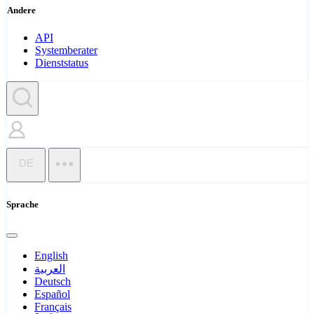
Andere
API
Systemberater
Dienststatus
DE
Sprache
English
العربية
Deutsch
Español
Français