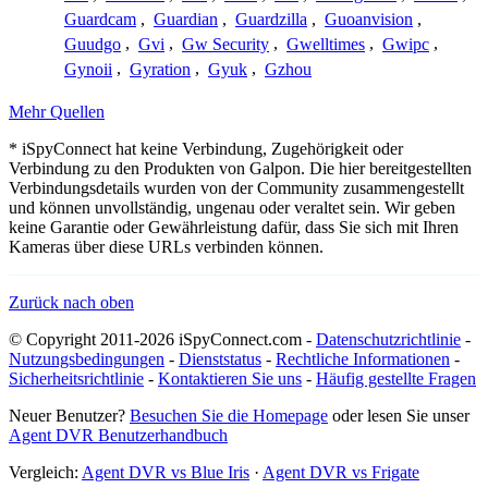
Guardcam
,
Guardian
,
Guardzilla
,
Guoanvision
,
Guudgo
,
Gvi
,
Gw Security
,
Gwelltimes
,
Gwipc
,
Gynoii
,
Gyration
,
Gyuk
,
Gzhou
Mehr Quellen
* iSpyConnect hat keine Verbindung, Zugehörigkeit oder
Verbindung zu den Produkten von Galpon. Die hier bereitgestellten
Verbindungsdetails wurden von der Community zusammengestellt
und können unvollständig, ungenau oder veraltet sein. Wir geben
keine Garantie oder Gewährleistung dafür, dass Sie sich mit Ihren
Kameras über diese URLs verbinden können.
Zurück nach oben
© Copyright 2011-2026 iSpyConnect.com -
Datenschutzrichtlinie
-
Nutzungsbedingungen
-
Dienststatus
-
Rechtliche Informationen
-
Sicherheitsrichtlinie
-
Kontaktieren Sie uns
-
Häufig gestellte Fragen
Neuer Benutzer?
Besuchen Sie die Homepage
oder lesen Sie unser
Agent DVR Benutzerhandbuch
Vergleich:
Agent DVR vs Blue Iris
·
Agent DVR vs Frigate