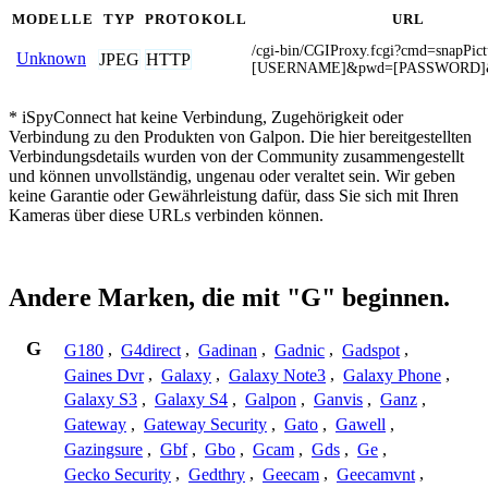
MODELLE
TYP
PROTOKOLL
URL
/cgi-bin/CGIProxy.fcgi?cmd=snapPic
Unknown
JPEG
HTTP
[USERNAME]&pwd=[PASSWORD
* iSpyConnect hat keine Verbindung, Zugehörigkeit oder
Verbindung zu den Produkten von Galpon. Die hier bereitgestellten
Verbindungsdetails wurden von der Community zusammengestellt
und können unvollständig, ungenau oder veraltet sein. Wir geben
keine Garantie oder Gewährleistung dafür, dass Sie sich mit Ihren
Kameras über diese URLs verbinden können.
Andere Marken, die mit "G" beginnen.
G
G180
,
G4direct
,
Gadinan
,
Gadnic
,
Gadspot
,
Gaines Dvr
,
Galaxy
,
Galaxy Note3
,
Galaxy Phone
,
Galaxy S3
,
Galaxy S4
,
Galpon
,
Ganvis
,
Ganz
,
Gateway
,
Gateway Security
,
Gato
,
Gawell
,
Gazingsure
,
Gbf
,
Gbo
,
Gcam
,
Gds
,
Ge
,
Gecko Security
,
Gedthry
,
Geecam
,
Geecamvnt
,