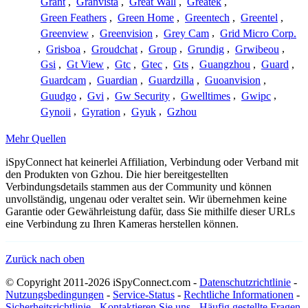
Grant
,
Granvista
,
Great Wall
,
Greatek
,
Green Feathers
,
Green Home
,
Greentech
,
Greentel
,
Greenview
,
Greenvision
,
Grey Cam
,
Grid Micro Corp.
,
Grisboa
,
Groudchat
,
Group
,
Grundig
,
Grwibeou
,
Gsi
,
Gt View
,
Gtc
,
Gtec
,
Gts
,
Guangzhou
,
Guard
,
Guardcam
,
Guardian
,
Guardzilla
,
Guoanvision
,
Guudgo
,
Gvi
,
Gw Security
,
Gwelltimes
,
Gwipc
,
Gynoii
,
Gyration
,
Gyuk
,
Gzhou
Mehr Quellen
iSpyConnect hat keinerlei Affiliation, Verbindung oder Verband mit
den Produkten von Gzhou. Die hier bereitgestellten
Verbindungsdetails stammen aus der Community und können
unvollständig, ungenau oder veraltet sein. Wir übernehmen keine
Garantie oder Gewährleistung dafür, dass Sie mithilfe dieser URLs
eine Verbindung zu Ihren Kameras herstellen können.
Zurück nach oben
© Copyright 2011-2026 iSpyConnect.com -
Datenschutzrichtlinie
-
Nutzungsbedingungen
-
Service-Status
-
Rechtliche Informationen
-
Sicherheitsrichtlinie
-
Kontaktieren Sie uns
-
Häufig gestellte Fragen