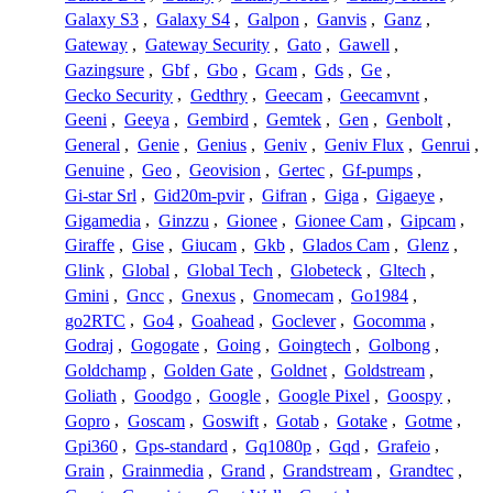
Galaxy S3
,
Galaxy S4
,
Galpon
,
Ganvis
,
Ganz
,
Gateway
,
Gateway Security
,
Gato
,
Gawell
,
Gazingsure
,
Gbf
,
Gbo
,
Gcam
,
Gds
,
Ge
,
Gecko Security
,
Gedthry
,
Geecam
,
Geecamvnt
,
Geeni
,
Geeya
,
Gembird
,
Gemtek
,
Gen
,
Genbolt
,
General
,
Genie
,
Genius
,
Geniv
,
Geniv Flux
,
Genrui
,
Genuine
,
Geo
,
Geovision
,
Gertec
,
Gf-pumps
,
Gi-star Srl
,
Gid20m-pvir
,
Gifran
,
Giga
,
Gigaeye
,
Gigamedia
,
Ginzzu
,
Gionee
,
Gionee Cam
,
Gipcam
,
Giraffe
,
Gise
,
Giucam
,
Gkb
,
Glados Cam
,
Glenz
,
Glink
,
Global
,
Global Tech
,
Globeteck
,
Gltech
,
Gmini
,
Gncc
,
Gnexus
,
Gnomecam
,
Go1984
,
go2RTC
,
Go4
,
Goahead
,
Goclever
,
Gocomma
,
Godraj
,
Gogogate
,
Going
,
Goingtech
,
Golbong
,
Goldchamp
,
Golden Gate
,
Goldnet
,
Goldstream
,
Goliath
,
Goodgo
,
Google
,
Google Pixel
,
Goospy
,
Gopro
,
Goscam
,
Goswift
,
Gotab
,
Gotake
,
Gotme
,
Gpi360
,
Gps-standard
,
Gq1080p
,
Gqd
,
Grafeio
,
Grain
,
Grainmedia
,
Grand
,
Grandstream
,
Grandtec
,