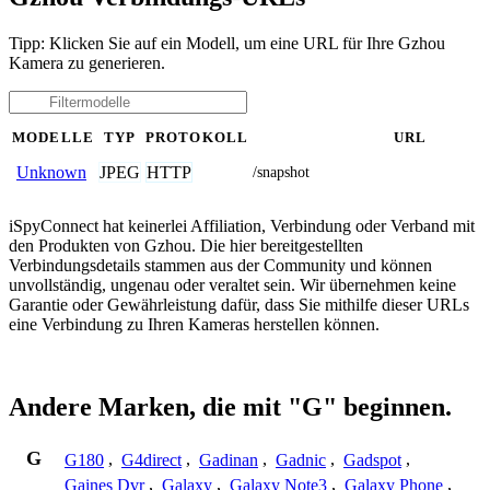
Tipp: Klicken Sie auf ein Modell, um eine URL für Ihre Gzhou
Kamera zu generieren.
MODELLE
TYP
PROTOKOLL
URL
JPEG
HTTP
Unknown
/snapshot
iSpyConnect hat keinerlei Affiliation, Verbindung oder Verband mit
den Produkten von Gzhou. Die hier bereitgestellten
Verbindungsdetails stammen aus der Community und können
unvollständig, ungenau oder veraltet sein. Wir übernehmen keine
Garantie oder Gewährleistung dafür, dass Sie mithilfe dieser URLs
eine Verbindung zu Ihren Kameras herstellen können.
Andere Marken, die mit "G" beginnen.
G
G180
,
G4direct
,
Gadinan
,
Gadnic
,
Gadspot
,
Gaines Dvr
,
Galaxy
,
Galaxy Note3
,
Galaxy Phone
,