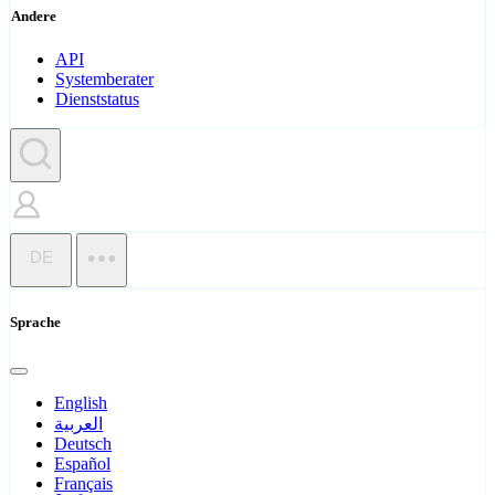
Andere
API
Systemberater
Dienststatus
DE
Sprache
English
العربية
Deutsch
Español
Français