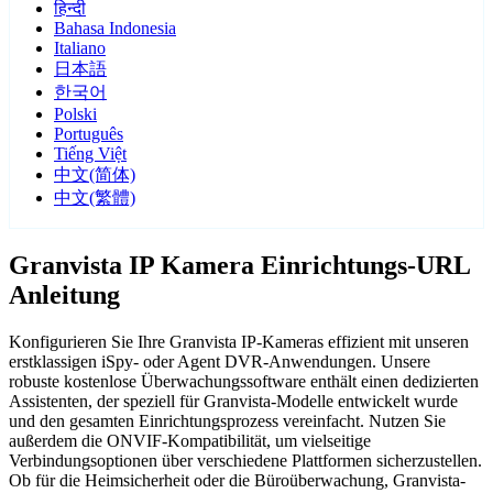
हिन्दी
Bahasa Indonesia
Italiano
日本語
한국어
Polski
Português
Tiếng Việt
中文(简体)
中文(繁體)
Granvista IP Kamera Einrichtungs-URL
Anleitung
Konfigurieren Sie Ihre Granvista IP-Kameras effizient mit unseren
erstklassigen iSpy- oder Agent DVR-Anwendungen. Unsere
robuste kostenlose Überwachungssoftware enthält einen dedizierten
Assistenten, der speziell für Granvista-Modelle entwickelt wurde
und den gesamten Einrichtungsprozess vereinfacht. Nutzen Sie
außerdem die ONVIF-Kompatibilität, um vielseitige
Verbindungsoptionen über verschiedene Plattformen sicherzustellen.
Ob für die Heimsicherheit oder die Büroüberwachung, Granvista-