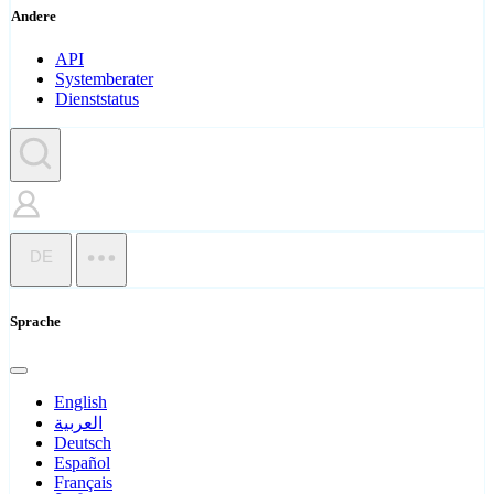
Andere
API
Systemberater
Dienststatus
DE
Sprache
English
العربية
Deutsch
Español
Français