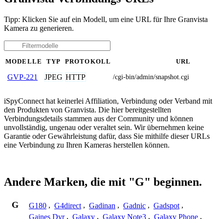
Tipp: Klicken Sie auf ein Modell, um eine URL für Ihre Granvista
Kamera zu generieren.
MODELLE
TYP
PROTOKOLL
URL
JPEG
HTTP
GVP-221
/cgi-bin/admin/snapshot.cgi
iSpyConnect hat keinerlei Affiliation, Verbindung oder Verband mit
den Produkten von Granvista. Die hier bereitgestellten
Verbindungsdetails stammen aus der Community und können
unvollständig, ungenau oder veraltet sein. Wir übernehmen keine
Garantie oder Gewährleistung dafür, dass Sie mithilfe dieser URLs
eine Verbindung zu Ihren Kameras herstellen können.
Andere Marken, die mit "G" beginnen.
G
G180
,
G4direct
,
Gadinan
,
Gadnic
,
Gadspot
,
Gaines Dvr
,
Galaxy
,
Galaxy Note3
,
Galaxy Phone
,