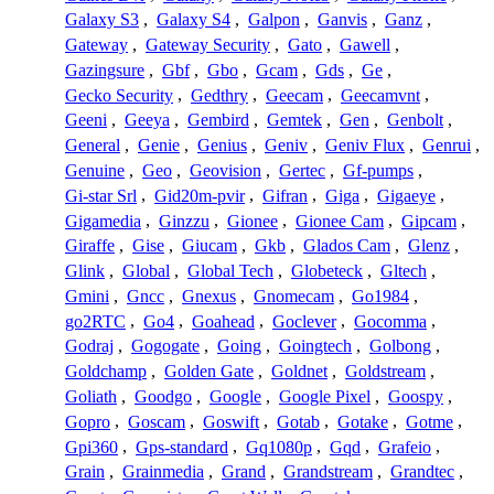
Galaxy S3
,
Galaxy S4
,
Galpon
,
Ganvis
,
Ganz
,
Gateway
,
Gateway Security
,
Gato
,
Gawell
,
Gazingsure
,
Gbf
,
Gbo
,
Gcam
,
Gds
,
Ge
,
Gecko Security
,
Gedthry
,
Geecam
,
Geecamvnt
,
Geeni
,
Geeya
,
Gembird
,
Gemtek
,
Gen
,
Genbolt
,
General
,
Genie
,
Genius
,
Geniv
,
Geniv Flux
,
Genrui
,
Genuine
,
Geo
,
Geovision
,
Gertec
,
Gf-pumps
,
Gi-star Srl
,
Gid20m-pvir
,
Gifran
,
Giga
,
Gigaeye
,
Gigamedia
,
Ginzzu
,
Gionee
,
Gionee Cam
,
Gipcam
,
Giraffe
,
Gise
,
Giucam
,
Gkb
,
Glados Cam
,
Glenz
,
Glink
,
Global
,
Global Tech
,
Globeteck
,
Gltech
,
Gmini
,
Gncc
,
Gnexus
,
Gnomecam
,
Go1984
,
go2RTC
,
Go4
,
Goahead
,
Goclever
,
Gocomma
,
Godraj
,
Gogogate
,
Going
,
Goingtech
,
Golbong
,
Goldchamp
,
Golden Gate
,
Goldnet
,
Goldstream
,
Goliath
,
Goodgo
,
Google
,
Google Pixel
,
Goospy
,
Gopro
,
Goscam
,
Goswift
,
Gotab
,
Gotake
,
Gotme
,
Gpi360
,
Gps-standard
,
Gq1080p
,
Gqd
,
Grafeio
,
Grain
,
Grainmedia
,
Grand
,
Grandstream
,
Grandtec
,