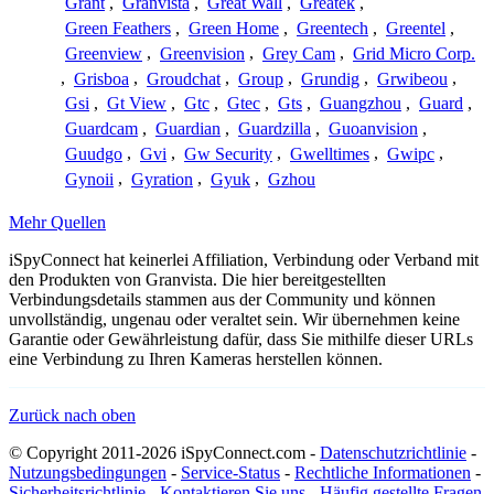
Grant
,
Granvista
,
Great Wall
,
Greatek
,
Green Feathers
,
Green Home
,
Greentech
,
Greentel
,
Greenview
,
Greenvision
,
Grey Cam
,
Grid Micro Corp.
,
Grisboa
,
Groudchat
,
Group
,
Grundig
,
Grwibeou
,
Gsi
,
Gt View
,
Gtc
,
Gtec
,
Gts
,
Guangzhou
,
Guard
,
Guardcam
,
Guardian
,
Guardzilla
,
Guoanvision
,
Guudgo
,
Gvi
,
Gw Security
,
Gwelltimes
,
Gwipc
,
Gynoii
,
Gyration
,
Gyuk
,
Gzhou
Mehr Quellen
iSpyConnect hat keinerlei Affiliation, Verbindung oder Verband mit
den Produkten von Granvista. Die hier bereitgestellten
Verbindungsdetails stammen aus der Community und können
unvollständig, ungenau oder veraltet sein. Wir übernehmen keine
Garantie oder Gewährleistung dafür, dass Sie mithilfe dieser URLs
eine Verbindung zu Ihren Kameras herstellen können.
Zurück nach oben
© Copyright 2011-2026 iSpyConnect.com -
Datenschutzrichtlinie
-
Nutzungsbedingungen
-
Service-Status
-
Rechtliche Informationen
-
Sicherheitsrichtlinie
-
Kontaktieren Sie uns
-
Häufig gestellte Fragen