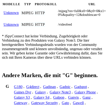
MODELLE
TYP
PROTOKOLL
URL
/mjpeg?res=full&x0=0&y0=0&x1
Unknown
MJPEG
HTTP
0%&quality=12&doublescan=0
MJPEG
HTTP
Unknown
/videofeed
* iSpyConnect hat keine Verbindung, Zugehörigkeit oder
Verbindung zu den Produkten von Galaxy Note3. Die hier
bereitgestellten Verbindungsdetails wurden von der Community
zusammengestellt und können unvollständig, ungenau oder veraltet
sein. Wir geben keine Garantie oder Gewährleistung dafür, dass Sie
sich mit Ihren Kameras über diese URLs verbinden können.
Andere Marken, die mit "G" beginnen.
G
G180
,
G4direct
,
Gadinan
,
Gadnic
,
Gadspot
,
Gaines Dvr
,
Galaxy
,
Galaxy Note3
,
Galaxy Phone
,
Galaxy S3
,
Galaxy S4
,
Galpon
,
Ganvis
,
Ganz
,
Gateway
,
Gateway Security
,
Gato
,
Gawell
,