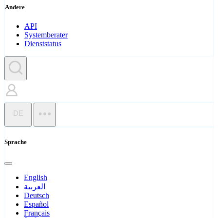
Andere
API
Systemberater
Dienststatus
DE
Sprache
English
العربية
Deutsch
Español
Français