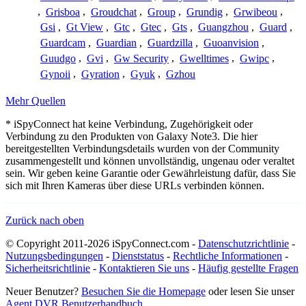
,
Grisboa
,
Groudchat
,
Group
,
Grundig
,
Grwibeou
,
Gsi
,
Gt View
,
Gtc
,
Gtec
,
Gts
,
Guangzhou
,
Guard
,
Guardcam
,
Guardian
,
Guardzilla
,
Guoanvision
,
Guudgo
,
Gvi
,
Gw Security
,
Gwelltimes
,
Gwipc
,
Gynoii
,
Gyration
,
Gyuk
,
Gzhou
Mehr Quellen
* iSpyConnect hat keine Verbindung, Zugehörigkeit oder
Verbindung zu den Produkten von Galaxy Note3. Die hier
bereitgestellten Verbindungsdetails wurden von der Community
zusammengestellt und können unvollständig, ungenau oder veraltet
sein. Wir geben keine Garantie oder Gewährleistung dafür, dass Sie
sich mit Ihren Kameras über diese URLs verbinden können.
Zurück nach oben
© Copyright 2011-2026 iSpyConnect.com -
Datenschutzrichtlinie
-
Nutzungsbedingungen
-
Dienststatus
-
Rechtliche Informationen
-
Sicherheitsrichtlinie
-
Kontaktieren Sie uns
-
Häufig gestellte Fragen
Neuer Benutzer?
Besuchen Sie die Homepage
oder lesen Sie unser
Agent DVR Benutzerhandbuch