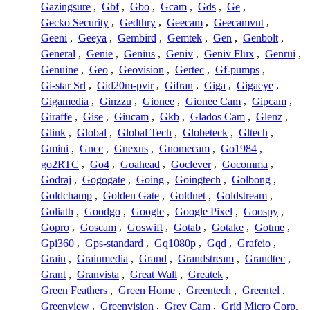
Gazingsure
,
Gbf
,
Gbo
,
Gcam
,
Gds
,
Ge
,
Gecko Security
,
Gedthry
,
Geecam
,
Geecamvnt
,
Geeni
,
Geeya
,
Gembird
,
Gemtek
,
Gen
,
Genbolt
,
General
,
Genie
,
Genius
,
Geniv
,
Geniv Flux
,
Genrui
,
Genuine
,
Geo
,
Geovision
,
Gertec
,
Gf-pumps
,
Gi-star Srl
,
Gid20m-pvir
,
Gifran
,
Giga
,
Gigaeye
,
Gigamedia
,
Ginzzu
,
Gionee
,
Gionee Cam
,
Gipcam
,
Giraffe
,
Gise
,
Giucam
,
Gkb
,
Glados Cam
,
Glenz
,
Glink
,
Global
,
Global Tech
,
Globeteck
,
Gltech
,
Gmini
,
Gncc
,
Gnexus
,
Gnomecam
,
Go1984
,
go2RTC
,
Go4
,
Goahead
,
Goclever
,
Gocomma
,
Godraj
,
Gogogate
,
Going
,
Goingtech
,
Golbong
,
Goldchamp
,
Golden Gate
,
Goldnet
,
Goldstream
,
Goliath
,
Goodgo
,
Google
,
Google Pixel
,
Goospy
,
Gopro
,
Goscam
,
Goswift
,
Gotab
,
Gotake
,
Gotme
,
Gpi360
,
Gps-standard
,
Gq1080p
,
Gqd
,
Grafeio
,
Grain
,
Grainmedia
,
Grand
,
Grandstream
,
Grandtec
,
Grant
,
Granvista
,
Great Wall
,
Greatek
,
Green Feathers
,
Green Home
,
Greentech
,
Greentel
,
Greenview
,
Greenvision
,
Grey Cam
,
Grid Micro Corp.