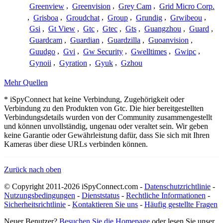
Greenview
,
Greenvision
,
Grey Cam
,
Grid Micro Corp.
,
Grisboa
,
Groudchat
,
Group
,
Grundig
,
Grwibeou
,
Gsi
,
Gt View
,
Gtc
,
Gtec
,
Gts
,
Guangzhou
,
Guard
,
Guardcam
,
Guardian
,
Guardzilla
,
Guoanvision
,
Guudgo
,
Gvi
,
Gw Security
,
Gwelltimes
,
Gwipc
,
Gynoii
,
Gyration
,
Gyuk
,
Gzhou
Mehr Quellen
* iSpyConnect hat keine Verbindung, Zugehörigkeit oder
Verbindung zu den Produkten von Gtc. Die hier bereitgestellten
Verbindungsdetails wurden von der Community zusammengestellt
und können unvollständig, ungenau oder veraltet sein. Wir geben
keine Garantie oder Gewährleistung dafür, dass Sie sich mit Ihren
Kameras über diese URLs verbinden können.
Zurück nach oben
© Copyright 2011-2026 iSpyConnect.com -
Datenschutzrichtlinie
-
Nutzungsbedingungen
-
Dienststatus
-
Rechtliche Informationen
-
Sicherheitsrichtlinie
-
Kontaktieren Sie uns
-
Häufig gestellte Fragen
Neuer Benutzer?
Besuchen Sie die Homepage
oder lesen Sie unser