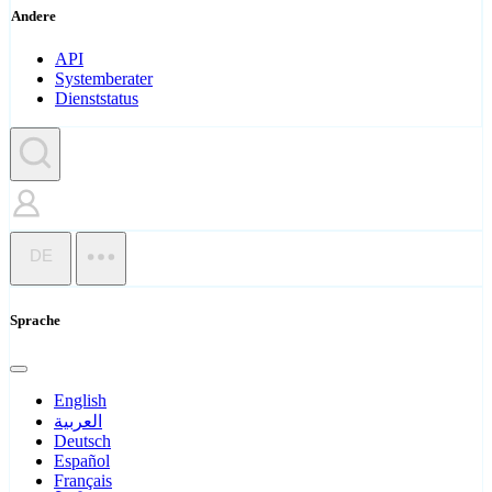
Andere
API
Systemberater
Dienststatus
DE
Sprache
English
العربية
Deutsch
Español
Français