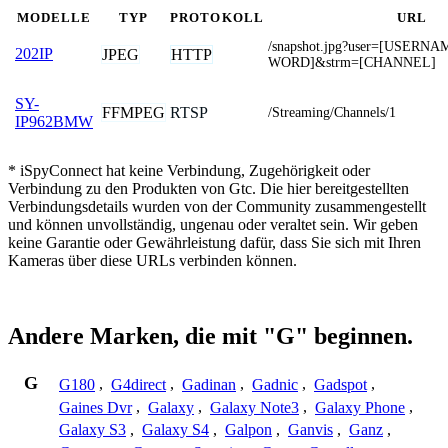
MODELLE
TYP
PROTOKOLL
URL
/snapshot.jpg?user=[USERN
202IP
JPEG
HTTP
WORD]&strm=[CHANNEL]
SY-
FFMPEG
RTSP
/Streaming/Channels/1
IP962BMW
* iSpyConnect hat keine Verbindung, Zugehörigkeit oder
Verbindung zu den Produkten von Gtc. Die hier bereitgestellten
Verbindungsdetails wurden von der Community zusammengestellt
und können unvollständig, ungenau oder veraltet sein. Wir geben
keine Garantie oder Gewährleistung dafür, dass Sie sich mit Ihren
Kameras über diese URLs verbinden können.
Andere Marken, die mit "G" beginnen.
G
G180
,
G4direct
,
Gadinan
,
Gadnic
,
Gadspot
,
Gaines Dvr
,
Galaxy
,
Galaxy Note3
,
Galaxy Phone
,
Galaxy S3
,
Galaxy S4
,
Galpon
,
Ganvis
,
Ganz
,