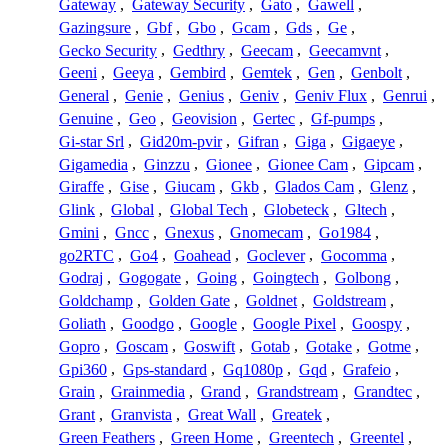
Gateway
,
Gateway Security
,
Gato
,
Gawell
,
Gazingsure
,
Gbf
,
Gbo
,
Gcam
,
Gds
,
Ge
,
Gecko Security
,
Gedthry
,
Geecam
,
Geecamvnt
,
Geeni
,
Geeya
,
Gembird
,
Gemtek
,
Gen
,
Genbolt
,
General
,
Genie
,
Genius
,
Geniv
,
Geniv Flux
,
Genrui
,
Genuine
,
Geo
,
Geovision
,
Gertec
,
Gf-pumps
,
Gi-star Srl
,
Gid20m-pvir
,
Gifran
,
Giga
,
Gigaeye
,
Gigamedia
,
Ginzzu
,
Gionee
,
Gionee Cam
,
Gipcam
,
Giraffe
,
Gise
,
Giucam
,
Gkb
,
Glados Cam
,
Glenz
,
Glink
,
Global
,
Global Tech
,
Globeteck
,
Gltech
,
Gmini
,
Gncc
,
Gnexus
,
Gnomecam
,
Go1984
,
go2RTC
,
Go4
,
Goahead
,
Goclever
,
Gocomma
,
Godraj
,
Gogogate
,
Going
,
Goingtech
,
Golbong
,
Goldchamp
,
Golden Gate
,
Goldnet
,
Goldstream
,
Goliath
,
Goodgo
,
Google
,
Google Pixel
,
Goospy
,
Gopro
,
Goscam
,
Goswift
,
Gotab
,
Gotake
,
Gotme
,
Gpi360
,
Gps-standard
,
Gq1080p
,
Gqd
,
Grafeio
,
Grain
,
Grainmedia
,
Grand
,
Grandstream
,
Grandtec
,
Grant
,
Granvista
,
Great Wall
,
Greatek
,
Green Feathers
,
Green Home
,
Greentech
,
Greentel
,