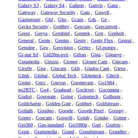
Galaxy S3
,
Galaxy S4
,
Galpon
,
Ganvis
,
Ganz
,
Gateway
,
Gateway Security
,
Gato
,
Gawell
,
Gazingsure
,
Gbf
,
Gbo
,
Gcam
,
Gds
,
Ge
,
Gecko Security
,
Gedthry
,
Geecam
,
Geecamvnt
,
Geeni
,
Geeya
,
Gembird
,
Gemtek
,
Gen
,
Genbolt
,
General
,
Genie
,
Genius
,
Geniv
,
Geniv Flux
,
Genrui
,
Genuine
,
Geo
,
Geovision
,
Gertec
,
Gf-pumps
,
Gi-star Srl
,
Gid20m-pvir
,
Gifran
,
Giga
,
Gigaeye
,
Gigamedia
,
Ginzzu
,
Gionee
,
Gionee Cam
,
Gipcam
,
Giraffe
,
Gise
,
Giucam
,
Gkb
,
Glados Cam
,
Glenz
,
Glink
,
Global
,
Global Tech
,
Globeteck
,
Gltech
,
Gmini
,
Gncc
,
Gnexus
,
Gnomecam
,
Go1984
,
go2RTC
,
Go4
,
Goahead
,
Goclever
,
Gocomma
,
Godraj
,
Gogogate
,
Going
,
Goingtech
,
Golbong
,
Goldchamp
,
Golden Gate
,
Goldnet
,
Goldstream
,
Goliath
,
Goodgo
,
Google
,
Google Pixel
,
Goospy
,
Gopro
,
Goscam
,
Goswift
,
Gotab
,
Gotake
,
Gotme
,
Gpi360
,
Gps-standard
,
Gq1080p
,
Gqd
,
Grafeio
,
Grain
,
Grainmedia
,
Grand
,
Grandstream
,
Grandtec
,