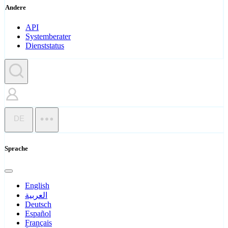
Andere
API
Systemberater
Dienststatus
DE
Sprache
English
العربية
Deutsch
Español
Français