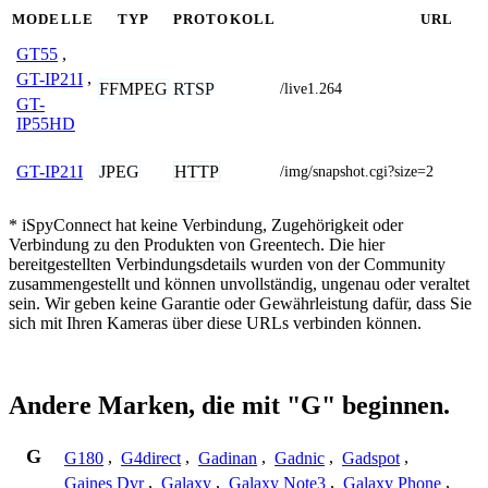
MODELLE
TYP
PROTOKOLL
URL
GT55
,
GT-IP21I
,
FFMPEG
RTSP
/live1.264
GT-
IP55HD
JPEG
HTTP
GT-IP21I
/img/snapshot.cgi?size=2
* iSpyConnect hat keine Verbindung, Zugehörigkeit oder
Verbindung zu den Produkten von Greentech. Die hier
bereitgestellten Verbindungsdetails wurden von der Community
zusammengestellt und können unvollständig, ungenau oder veraltet
sein. Wir geben keine Garantie oder Gewährleistung dafür, dass Sie
sich mit Ihren Kameras über diese URLs verbinden können.
Andere Marken, die mit "G" beginnen.
G
G180
,
G4direct
,
Gadinan
,
Gadnic
,
Gadspot
,
Gaines Dvr
,
Galaxy
,
Galaxy Note3
,
Galaxy Phone
,