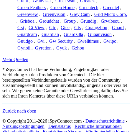
Grant
,
Granvista
,
Great Wall
,
Greatek
,
Green Feathers
,
Green Home
,
Greentech
,
Greentel
,
Greenview
,
Greenvision
,
Grey Cam
,
Grid Micro Corp.
,
Grisboa
,
Groudchat
,
Group
,
Grundig
,
Grwibeou
,
Gsi
,
Gt View
,
Gtc
,
Gtec
,
Gts
,
Guangzhou
,
Guard
,
Guardcam
,
Guardian
,
Guardzilla
,
Guoanvision
,
Guudgo
,
Gvi
,
Gw Security
,
Gwelltimes
,
Gwipc
,
Gynoii
,
Gyration
,
Gyuk
,
Gzhou
Mehr Quellen
* iSpyConnect hat keine Verbindung, Zugehörigkeit oder
Verbindung zu den Produkten von Greentech. Die hier
bereitgestellten Verbindungsdetails wurden von der Community
zusammengestellt und können unvollständig, ungenau oder veraltet
sein. Wir geben keine Garantie oder Gewährleistung dafür, dass Sie
sich mit Ihren Kameras über diese URLs verbinden können.
Zurück nach oben
© Copyright 2011-2026 iSpyConnect.com -
Datenschutzrichtlinie
-
Nutzungsbedingungen
-
Dienststatus
-
Rechtliche Informationen
-
Sicherheitsrichtlinie
-
Kontaktieren Sie uns
-
Häufig gestellte Fragen