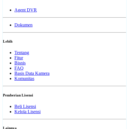
Agent DVR
Dokumen
Lebih
Tentang
Fitur
Bisnis
FAQ
Basis Data Kamera
Komunitas
Pemberian Lisensi
Beli Lisensi
Kelola Lisensi
Lainnya