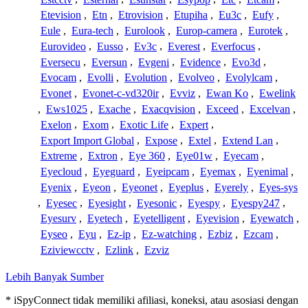
Etevision
,
Etn
,
Etrovision
,
Etupiha
,
Eu3c
,
Eufy
,
Eule
,
Eura-tech
,
Eurolook
,
Europ-camera
,
Eurotek
,
Eurovideo
,
Eusso
,
Ev3c
,
Everest
,
Everfocus
,
Eversecu
,
Eversun
,
Evgeni
,
Evidence
,
Evo3d
,
Evocam
,
Evolli
,
Evolution
,
Evolveo
,
Evolylcam
,
Evonet
,
Evonet-c-vd320ir
,
Evviz
,
Ewan Ko
,
Ewelink
,
Ews1025
,
Exache
,
Exacqvision
,
Exceed
,
Excelvan
,
Exelon
,
Exom
,
Exotic Life
,
Expert
,
Export Import Global
,
Expose
,
Extel
,
Extend Lan
,
Extreme
,
Extron
,
Eye 360
,
Eye01w
,
Eyecam
,
Eyecloud
,
Eyeguard
,
Eyeipcam
,
Eyemax
,
Eyenimal
,
Eyenix
,
Eyeon
,
Eyeonet
,
Eyeplus
,
Eyerely
,
Eyes-sys
,
Eyesec
,
Eyesight
,
Eyesonic
,
Eyespy
,
Eyespy247
,
Eyesurv
,
Eyetech
,
Eyetelligent
,
Eyevision
,
Eyewatch
,
Eyseo
,
Eyu
,
Ez-ip
,
Ez-watching
,
Ezbiz
,
Ezcam
,
Eziviewcctv
,
Ezlink
,
Ezviz
Lebih Banyak Sumber
* iSpyConnect tidak memiliki afiliasi, koneksi, atau asosiasi dengan