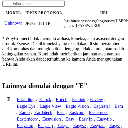
MODEL
JENIS
PROTOKOL
URL
/cgi-bin/snapshot.cgi?loginuse=[US
Unknown
JPEG
HTTP
ginpas=[PASSWORD]
* iSpyConnect tidak memiliki afiliasi, koneksi, atau asosiasi dengan
produk Esense. Detail koneksi yang disediakan di sini bersumber
dari komunitas dan mungkin tidak lengkap, tidak akurat, atau sudah
ketinggalan zaman. Kami tidak memberikan jaminan atau garansi
bahwa Anda akan dapat terhubung ke kamera Anda menggunakan
URL ini.
Lainnya dimulai dengan "E"
E
E-landing
,
E-lock
,
E-tech
,
E-think
,
E-view
,
Eagle Eye
,
Eagle View
,
Eagle Vision
,
Eaglestar
,
Eam
,
Eamo
,
Eardatech
,
East
,
Eastcam
,
Easternccc
,
Easterncctv
,
Eastvision
,
Easy
,
Easy Ip
,
Easy4ip
,
Easycam
,
Easycap
,
Easyn
,
Easyse
,
Easytao
,
Easyz
,