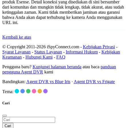
produk Esense. Detail koneksi yang disediakan di sini bersumber
dari komunitas dan mungkin tidak lengkap, tidak akurat, atau sudah
ketinggalan zaman. Kami tidak memberikan jaminan atau garansi
bahwa Anda akan dapat terhubung ke kamera Anda menggunakan
URL ini.
Kembali ke atas
© Copyright 2011-2026 iSpyConnect.com -
Kebijakan Privasi
-
Syarat Layanan
-
Status Layanan
-
Informasi Hukum
-
Kebijakan
Keamanan
-
Hubungi Kami
-
FAQ
Pengguna baru?
Kunjungi halaman beranda
atau baca
panduan
pengguna Agent DVR
kami
Bandingkan:
Agent DVR vs Blue Iris
·
Agent DVR vs Frigate
Tema:
Cari
Cari