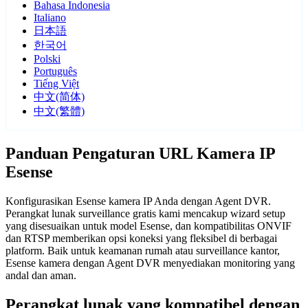
Bahasa Indonesia
Italiano
日本語
한국어
Polski
Português
Tiếng Việt
中文(简体)
中文(繁體)
Panduan Pengaturan URL Kamera IP
Esense
Konfigurasikan Esense kamera IP Anda dengan Agent DVR.
Perangkat lunak surveillance gratis kami mencakup wizard setup
yang disesuaikan untuk model Esense, dan kompatibilitas ONVIF
dan RTSP memberikan opsi koneksi yang fleksibel di berbagai
platform. Baik untuk keamanan rumah atau surveillance kantor,
Esense kamera dengan Agent DVR menyediakan monitoring yang
andal dan aman.
Perangkat lunak yang kompatibel dengan