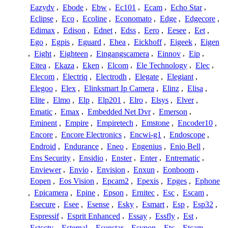
Eazydv
,
Ebode
,
Ebw
,
Ec101
,
Ecam
,
Echo Star
,
Eclipse
,
Eco
,
Ecoline
,
Economato
,
Edge
,
Edgecore
,
Edimax
,
Edison
,
Ednet
,
Edss
,
Eero
,
Eesee
,
Eet
,
Ego
,
Egpis
,
Eguard
,
Ehea
,
Eickhoff
,
Eigeek
,
Eigen
,
Eight
,
Eighteen
,
Eingangscamera
,
Einnov
,
Eip
,
Eitea
,
Ekaza
,
Eken
,
Elcom
,
Ele Technology
,
Elec
,
Elecom
,
Electriq
,
Electrodh
,
Elegate
,
Elegiant
,
Elegoo
,
Elex
,
Elinksmart Ip Camera
,
Elinz
,
Elisa
,
Elite
,
Elmo
,
Elp
,
Elp201
,
Elro
,
Elsys
,
Elver
,
Ematic
,
Emax
,
Embedded Net Dvr
,
Emerson
,
Eminent
,
Empire
,
Empiretech
,
Emstone
,
Encoder10
,
Encore
,
Encore Electronics
,
Encwi-g1
,
Endoscope
,
Endroid
,
Endurance
,
Eneo
,
Engenius
,
Enio Bell
,
Ens Security
,
Ensidio
,
Enster
,
Enter
,
Entrematic
,
Enviewer
,
Envio
,
Envision
,
Enxun
,
Eonboom
,
Eopen
,
Eos Vision
,
Epcam2
,
Epexis
,
Epges
,
Ephone
,
Epicamera
,
Epine
,
Epson
,
Ernitec
,
Esc
,
Escam
,
Esecure
,
Esee
,
Esense
,
Esky
,
Esmart
,
Esp
,
Esp32
,
Espressif
,
Esprit Enhanced
,
Essay
,
Essfly
,
Est
,
Estcctv
,
Esternal
,
Esunstar
,
Esypop
,
Etc
,
Etcam
,