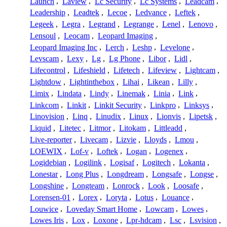
Launch
,
Laview
,
Lc Security
,
Lc Systems
,
Leadcam
,
Leadership
,
Leadtek
,
Lecoe
,
Ledvance
,
Leftek
,
Legeek
,
Legra
,
Legrand
,
Legrange
,
Lenel
,
Lenovo
,
Lensoul
,
Leocam
,
Leopard Imaging
,
Leopard Imaging Inc
,
Lerch
,
Leshp
,
Levelone
,
Levscam
,
Lexy
,
Lg
,
Lg Phone
,
Libor
,
Lidl
,
Lifecontrol
,
Lifeshield
,
Lifetech
,
Lifeview
,
Lightcam
,
Lightdow
,
Lightinthebox
,
Lihai
,
Likean
,
Lilly
,
Limix
,
Lindata
,
Lindy
,
Linemak
,
Linia
,
Link
,
Linkcom
,
Linkit
,
Linkit Security
,
Linkpro
,
Linksys
,
Linovision
,
Linq
,
Linudix
,
Linux
,
Lionvis
,
Lipetsk
,
Liquid
,
Litetec
,
Litmor
,
Litokam
,
Littleadd
,
Live-reporter
,
Livecam
,
Lizvie
,
Lloyds
,
Lmou
,
LOEWIX
,
Lof-v
,
Loftek
,
Logan
,
Logenex
,
Logidebian
,
Logilink
,
Logisaf
,
Logitech
,
Lokanta
,
Lonestar
,
Long Plus
,
Longdream
,
Longsafe
,
Longse
,
Longshine
,
Longteam
,
Lonrock
,
Look
,
Loosafe
,
Lorensen-01
,
Lorex
,
Loryta
,
Lotus
,
Louance
,
Louwice
,
Loveday Smart Home
,
Lowcam
,
Lowes
,
Lowes Iris
,
Lox
,
Loxone
,
Lpr-hdcam
,
Lsc
,
Lsvision
,