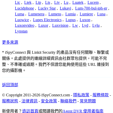
Ltc
,
Ltek
,
Ltp
,
Lts
,
Ltv
,
Lu
,
Luatek
,
Lucem
,
Lucidphone
,
Lucky Star
,
Lukavi
,
Lum-700-bul-iph-gr
,
Luma
,
Lumenera
,
Lumens
,
Lumia
,
Lumiere
,
Luna
,
Luowice
,
Lupes Electronics
,
Lupus
,
Luxon
,
Luxonvideo
,
Luxor
,
Luxvision
,
Lw
,
Lyd
,
Lylu
,
Lynstan
更多來源
* iSpyConnect 與 Linkit Security 的產品沒有任何關聯、聯繫或
關係。此處提供的連線詳細資訊由社群眾包提供，可能不完
整、不準確或過期。我們不保證您能夠使用這些 URL 連接到
您的攝影機。
返回頂部
© Copyright 2011-2026 iSpyConnect.com -
隱私政策
-
服務條款
-
服務狀態
-
法律資訊
-
安全政策
-
聯絡我們
-
常見問題
新使用者？
造訪首頁
或閱讀我們的
Agent DVR 使用者指南