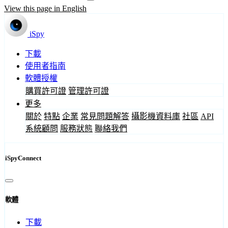
View this page in English
iSpy
下載
使用者指南
軟體授權
購買許可證
管理許可證
更多
關於
特點
企業
常見問題解答
攝影機資料庫
社區
API
系統顧問
服務狀態
聯絡我們
iSpyConnect
軟體
下載