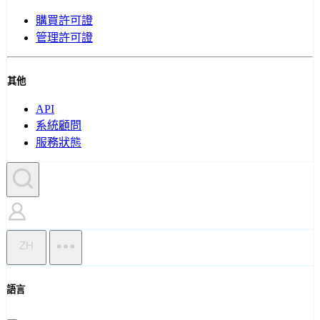
購買許可證
管理許可證
其他
API
系統顧問
服務狀態
ZH
語言