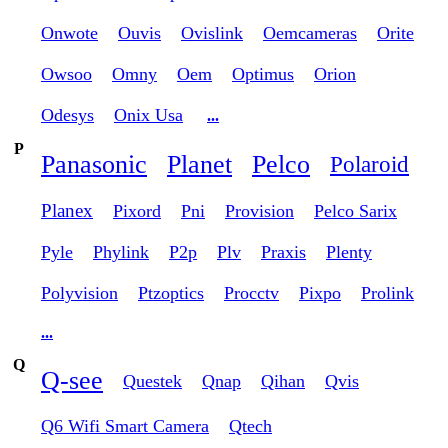
Onwote
Ouvis
Ovislink
Oemcameras
Orite
Owsoo
Omny
Oem
Optimus
Orion
Odesys
Onix Usa
...
P
Panasonic
Planet
Pelco
Polaroid
Planex
Pixord
Pni
Provision
Pelco Sarix
Pyle
Phylink
P2p
Plv
Praxis
Plenty
Polyvision
Ptzoptics
Procctv
Pixpo
Prolink
...
Q
Q-see
Questek
Qnap
Qihan
Qvis
Q6 Wifi Smart Camera
Qtech