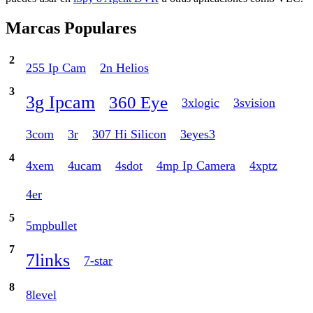
Marcas Populares
2
255 Ip Cam
2n Helios
3
3g Ipcam
360 Eye
3xlogic
3svision
3com
3r
307 Hi Silicon
3eyes3
4
4xem
4ucam
4sdot
4mp Ip Camera
4xptz
4er
5
5mpbullet
7
7links
7-star
8
8level