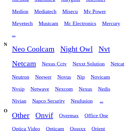
Medion
Mediatech
Misecu
Mv Power
Meyetech
Mustcam
Mc Electronics
Mercury
...
N
Neo Coolcam
Night Owl
Nvt
Netcam
Nexus Cctv
Nexxt Solution
Netcat
Neutron
Neewer
Novus
Nip
Novicam
Nvsip
Netwave
Nexcom
Nexus
Nedis
Nivian
Napco Security
Neufusion
...
O
Other
Onvif
Overmax
Office One
Optica Video
Opticam
Oossxx
Orient