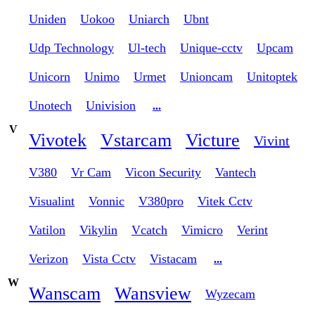
Uniden
Uokoo
Uniarch
Ubnt
Udp Technology
Ul-tech
Unique-cctv
Upcam
Unicorn
Unimo
Urmet
Unioncam
Unitoptek
Unotech
Univision
...
V
Vivotek
Vstarcam
Victure
Vivint
V380
Vr Cam
Vicon Security
Vantech
Visualint
Vonnic
V380pro
Vitek Cctv
Vatilon
Vikylin
Vcatch
Vimicro
Verint
Verizon
Vista Cctv
Vistacam
...
W
Wanscam
Wansview
Wyzecam