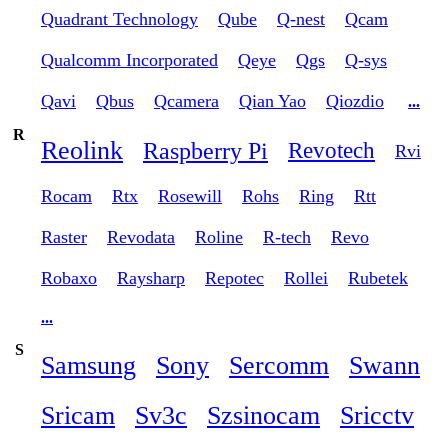
Quadrant Technology
Qube
Q-nest
Qcam
Qualcomm Incorporated
Qeye
Qgs
Q-sys
Qavi
Qbus
Qcamera
Qian Yao
Qiozdio
...
R
Reolink
Raspberry Pi
Revotech
Rvi
Rocam
Rtx
Rosewill
Rohs
Ring
Rtt
Raster
Revodata
Roline
R-tech
Revo
Robaxo
Raysharp
Repotec
Rollei
Rubetek
...
S
Samsung
Sony
Sercomm
Swann
Sricam
Sv3c
Szsinocam
Sricctv