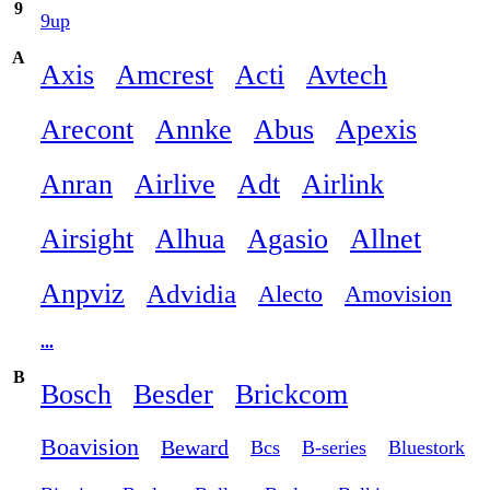
9
9up
A
Axis
Amcrest
Acti
Avtech
Arecont
Annke
Abus
Apexis
Anran
Airlive
Adt
Airlink
Airsight
Alhua
Agasio
Allnet
Anpviz
Advidia
Alecto
Amovision
...
B
Bosch
Besder
Brickcom
Boavision
Beward
Bcs
B-series
Bluestork