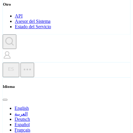
Otro
API
Asesor del Sistema
Estado del Servicio
ES
Idioma
English
العربية
Deutsch
Español
Français