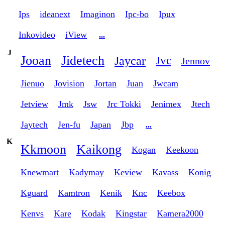
Ips
ideanext
Imaginon
Ipc-bo
Ipux
Inkovideo
iView
...
J
Jooan
Jidetech
Jaycar
Jvc
Jennov
Jienuo
Jovision
Jortan
Juan
Jwcam
Jetview
Jmk
Jsw
Jrc Tokki
Jenimex
Jtech
Jaytech
Jen-fu
Japan
Jbp
...
K
Kkmoon
Kaikong
Kogan
Keekoon
Knewmart
Kadymay
Keview
Kavass
Konig
Kguard
Kamtron
Kenik
Knc
Keebox
Kenvs
Kare
Kodak
Kingstar
Kamera2000