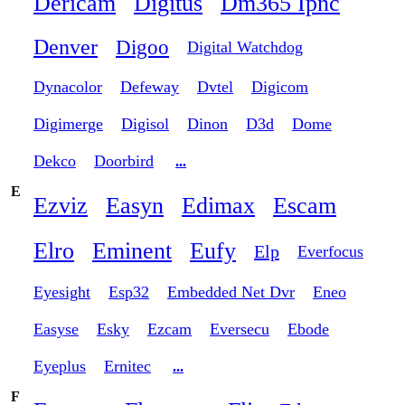
Dericam
Digitus
Dm365 Ipnc
Denver
Digoo
Digital Watchdog
Dynacolor
Defeway
Dvtel
Digicom
Digimerge
Digisol
Dinon
D3d
Dome
Dekco
Doorbird
...
E
Ezviz
Easyn
Edimax
Escam
Elro
Eminent
Eufy
Elp
Everfocus
Eyesight
Esp32
Embedded Net Dvr
Eneo
Easyse
Esky
Ezcam
Eversecu
Ebode
Eyeplus
Ernitec
...
F