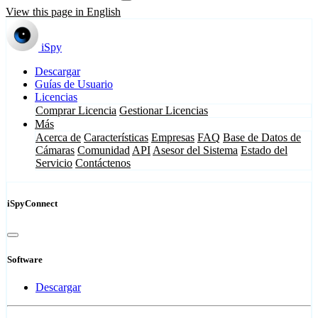
View this page in English
iSpy
Descargar
Guías de Usuario
Licencias
Comprar Licencia
Gestionar Licencias
Más
Acerca de
Características
Empresas
FAQ
Base de Datos de
Cámaras
Comunidad
API
Asesor del Sistema
Estado del
Servicio
Contáctenos
iSpyConnect
Software
Descargar