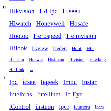
H
Hikvision
Hd Ipc
Hiseeu
Hiwatch
Honeywell
Hosafe
Hootoo
Herospeed
Heimvision
Hilook
H.view
Heden
Hunt
Htc
Huacam
Huawei
Hisilicon
Hivision
Hawking
Hd Link
...
I
Ipc
icsee
Iegeek
Imou
Instar
Intelbras
Intellinet
Iq Eye
iControl
insteon
Ipcc
icamera
Icam