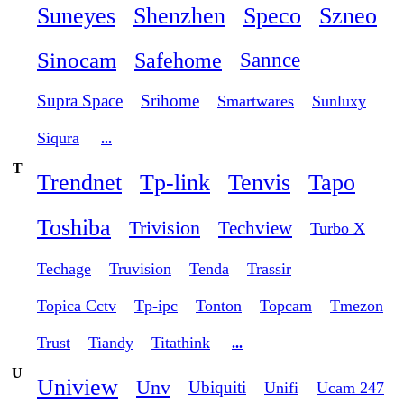
Suneyes
Shenzhen
Speco
Szneo
Sinocam
Safehome
Sannce
Supra Space
Srihome
Smartwares
Sunluxy
Siqura
...
T
Trendnet
Tp-link
Tenvis
Tapo
Toshiba
Trivision
Techview
Turbo X
Techage
Truvision
Tenda
Trassir
Topica Cctv
Tp-ipc
Tonton
Topcam
Tmezon
Trust
Tiandy
Titathink
...
U
Uniview
Unv
Ubiquiti
Unifi
Ucam 247