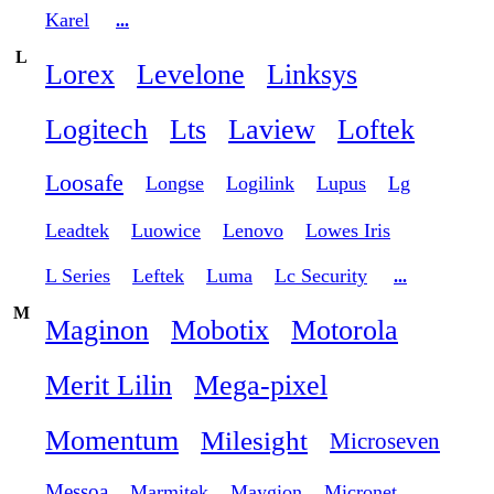
Karel
...
L
Lorex
Levelone
Linksys
Logitech
Lts
Laview
Loftek
Loosafe
Longse
Logilink
Lupus
Lg
Leadtek
Luowice
Lenovo
Lowes Iris
L Series
Leftek
Luma
Lc Security
...
M
Maginon
Mobotix
Motorola
Merit Lilin
Mega-pixel
Momentum
Milesight
Microseven
Messoa
Marmitek
Maygion
Micronet