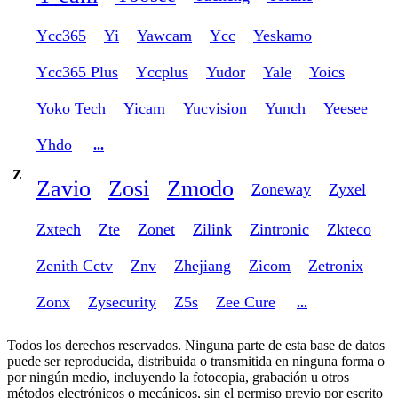
Ycc365
Yi
Yawcam
Ycc
Yeskamo
Ycc365 Plus
Yccplus
Yudor
Yale
Yoics
Yoko Tech
Yicam
Yucvision
Yunch
Yeesee
Yhdo
...
Z
Zavio
Zosi
Zmodo
Zoneway
Zyxel
Zxtech
Zte
Zonet
Zilink
Zintronic
Zkteco
Zenith Cctv
Znv
Zhejiang
Zicom
Zetronix
Zonx
Zysecurity
Z5s
Zee Cure
...
Todos los derechos reservados. Ninguna parte de esta base de datos
puede ser reproducida, distribuida o transmitida en ninguna forma o
por ningún medio, incluyendo la fotocopia, grabación u otros
métodos electrónicos o mecánicos, sin el permiso previo por escrito