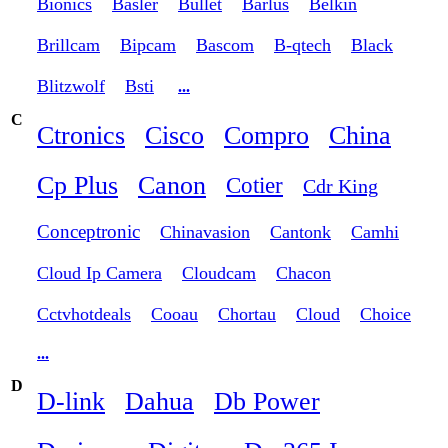
Bionics
Basler
Bullet
Barlus
Belkin
Brillcam
Bipcam
Bascom
B-qtech
Black
Blitzwolf
Bsti
...
C
Ctronics
Cisco
Compro
China
Cp Plus
Canon
Cotier
Cdr King
Conceptronic
Chinavasion
Cantonk
Camhi
Cloud Ip Camera
Cloudcam
Chacon
Cctvhotdeals
Cooau
Chortau
Cloud
Choice
...
D
D-link
Dahua
Db Power