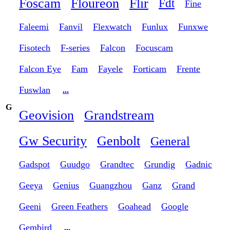
Foscam
Floureon
Flir
Fdt
Fine
Faleemi
Fanvil
Flexwatch
Funlux
Funxwe
Fisotech
F-series
Falcon
Focuscam
Falcon Eye
Fam
Fayele
Forticam
Frente
Fuswlan
...
G
Geovision
Grandstream
Gw Security
Genbolt
General
Gadspot
Guudgo
Grandtec
Grundig
Gadnic
Geeya
Genius
Guangzhou
Ganz
Grand
Geeni
Green Feathers
Goahead
Google
Gembird
...