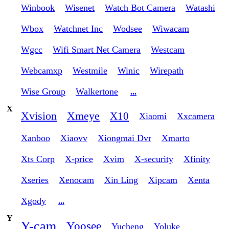
Winbook
Wisenet
Watch Bot Camera
Watashi
Wbox
Watchnet Inc
Wodsee
Wiwacam
Wgcc
Wifi Smart Net Camera
Westcam
Webcamxp
Westmile
Winic
Wirepath
Wise Group
Walkertone
...
X
Xvision
Xmeye
X10
Xiaomi
Xxcamera
Xanboo
Xiaovv
Xiongmai Dvr
Xmarto
Xts Corp
X-price
Xvim
X-security
Xfinity
Xseries
Xenocam
Xin Ling
Xipcam
Xenta
Xgody
...
Y
Y-cam
Yoosee
Yucheng
Yoluke