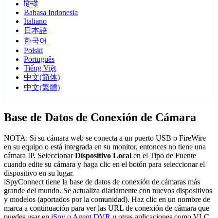
हिन्दी
Bahasa Indonesia
Italiano
日本語
한국어
Polski
Português
Tiếng Việt
中文(简体)
中文(繁體)
Base de Datos de Conexión de Cámara
NOTA: Si su cámara web se conecta a un puerto USB o FireWire
en su equipo o está integrada en su monitor, entonces no tiene una
cámara IP. Seleccionar
Dispositivo Local
en el Tipo de Fuente
cuando edite su cámara y haga clic en el botón para seleccionar el
dispositivo en su lugar.
iSpyConnect tiene la base de datos de conexión de cámaras más
grande del mundo. Se actualiza diariamente con nuevos dispositivos
y modelos (aportados por la comunidad). Haz clic en un nombre de
marca a continuación para ver las URL de conexión de cámara que
puedes usar en
iSpy o Agent DVR
u otras aplicaciones como VLC.