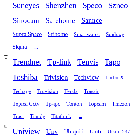
Suneyes
Shenzhen
Speco
Szneo
Sinocam
Safehome
Sannce
Supra Space
Srihome
Smartwares
Sunluxy
Siqura
...
T
Trendnet
Tp-link
Tenvis
Tapo
Toshiba
Trivision
Techview
Turbo X
Techage
Truvision
Tenda
Trassir
Topica Cctv
Tp-ipc
Tonton
Topcam
Tmezon
Trust
Tiandy
Titathink
...
U
Uniview
Unv
Ubiquiti
Unifi
Ucam 247