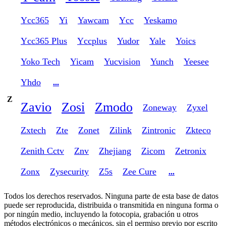
Ycc365
Yi
Yawcam
Ycc
Yeskamo
Ycc365 Plus
Yccplus
Yudor
Yale
Yoics
Yoko Tech
Yicam
Yucvision
Yunch
Yeesee
Yhdo
...
Z
Zavio
Zosi
Zmodo
Zoneway
Zyxel
Zxtech
Zte
Zonet
Zilink
Zintronic
Zkteco
Zenith Cctv
Znv
Zhejiang
Zicom
Zetronix
Zonx
Zysecurity
Z5s
Zee Cure
...
Todos los derechos reservados. Ninguna parte de esta base de datos
puede ser reproducida, distribuida o transmitida en ninguna forma o
por ningún medio, incluyendo la fotocopia, grabación u otros
métodos electrónicos o mecánicos, sin el permiso previo por escrito