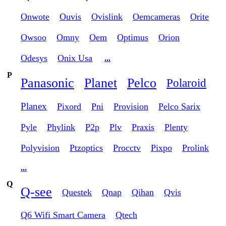
Onwote
Ouvis
Ovislink
Oemcameras
Orite
Owsoo
Omny
Oem
Optimus
Orion
Odesys
Onix Usa
...
P
Panasonic
Planet
Pelco
Polaroid
Planex
Pixord
Pni
Provision
Pelco Sarix
Pyle
Phylink
P2p
Plv
Praxis
Plenty
Polyvision
Ptzoptics
Procctv
Pixpo
Prolink
...
Q
Q-see
Questek
Qnap
Qihan
Qvis
Q6 Wifi Smart Camera
Qtech