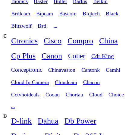
Bionics
Basler
Bullet
Barlus
Belkin
Brillcam
Bipcam
Bascom
B-qtech
Black
Blitzwolf
Bsti
...
C
Ctronics
Cisco
Compro
China
Cp Plus
Canon
Cotier
Cdr King
Conceptronic
Chinavasion
Cantonk
Camhi
Cloud Ip Camera
Cloudcam
Chacon
Cctvhotdeals
Cooau
Chortau
Cloud
Choice
...
D
D-link
Dahua
Db Power