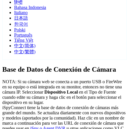
हिन्दी
Bahasa Indonesia
Italiano
日本語
한국어
Polski
Português
Tiếng Việt
中文(简体)
中文(繁體)
Base de Datos de Conexión de Cámara
NOTA: Si su cámara web se conecta a un puerto USB o FireWire
en su equipo o está integrada en su monitor, entonces no tiene una
cámara IP. Seleccionar
Dispositivo Local
en el Tipo de Fuente
cuando edite su cámara y haga clic en el botón para seleccionar el
dispositivo en su lugar.
iSpyConnect tiene la base de datos de conexión de cámaras más
grande del mundo. Se actualiza diariamente con nuevos dispositivos
y modelos (aportados por la comunidad). Haz clic en un nombre de
marca a continuación para ver las URL de conexión de cámara que
puedes usar en
iSpy o Agent DVR
u otras aplicaciones como VLC.