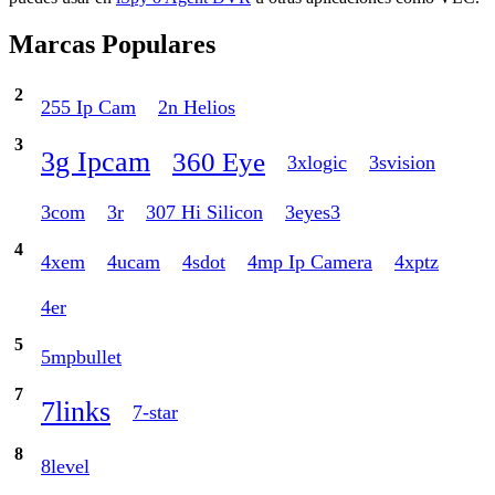
Marcas Populares
2
255 Ip Cam
2n Helios
3
3g Ipcam
360 Eye
3xlogic
3svision
3com
3r
307 Hi Silicon
3eyes3
4
4xem
4ucam
4sdot
4mp Ip Camera
4xptz
4er
5
5mpbullet
7
7links
7-star
8
8level