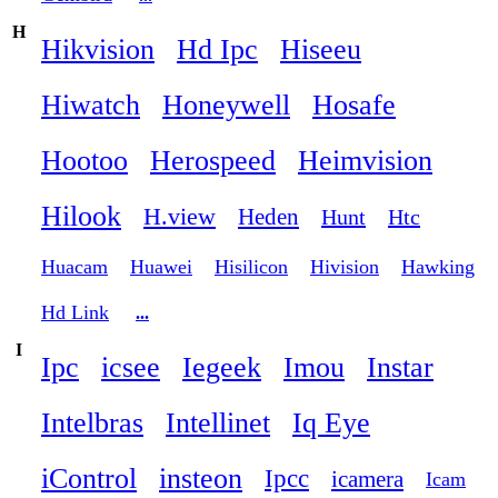
H
Hikvision
Hd Ipc
Hiseeu
Hiwatch
Honeywell
Hosafe
Hootoo
Herospeed
Heimvision
Hilook
H.view
Heden
Hunt
Htc
Huacam
Huawei
Hisilicon
Hivision
Hawking
Hd Link
...
I
Ipc
icsee
Iegeek
Imou
Instar
Intelbras
Intellinet
Iq Eye
iControl
insteon
Ipcc
icamera
Icam