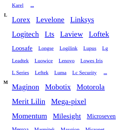
Karel
...
L
Lorex
Levelone
Linksys
Logitech
Lts
Laview
Loftek
Loosafe
Longse
Logilink
Lupus
Lg
Leadtek
Luowice
Lenovo
Lowes Iris
L Series
Leftek
Luma
Lc Security
...
M
Maginon
Mobotix
Motorola
Merit Lilin
Mega-pixel
Momentum
Milesight
Microseven
Messoa
Marmitek
Maygion
Micronet