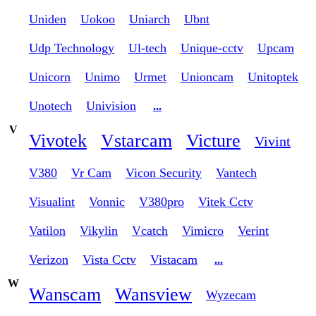
Uniden
Uokoo
Uniarch
Ubnt
Udp Technology
Ul-tech
Unique-cctv
Upcam
Unicorn
Unimo
Urmet
Unioncam
Unitoptek
Unotech
Univision
...
V
Vivotek
Vstarcam
Victure
Vivint
V380
Vr Cam
Vicon Security
Vantech
Visualint
Vonnic
V380pro
Vitek Cctv
Vatilon
Vikylin
Vcatch
Vimicro
Verint
Verizon
Vista Cctv
Vistacam
...
W
Wanscam
Wansview
Wyzecam