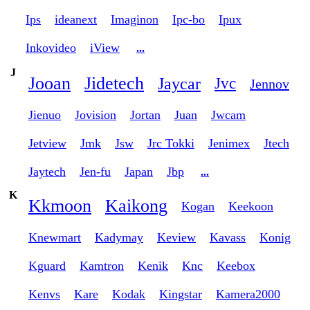
Ips
ideanext
Imaginon
Ipc-bo
Ipux
Inkovideo
iView
...
J
Jooan
Jidetech
Jaycar
Jvc
Jennov
Jienuo
Jovision
Jortan
Juan
Jwcam
Jetview
Jmk
Jsw
Jrc Tokki
Jenimex
Jtech
Jaytech
Jen-fu
Japan
Jbp
...
K
Kkmoon
Kaikong
Kogan
Keekoon
Knewmart
Kadymay
Keview
Kavass
Konig
Kguard
Kamtron
Kenik
Knc
Keebox
Kenvs
Kare
Kodak
Kingstar
Kamera2000