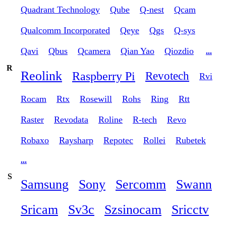
Quadrant Technology
Qube
Q-nest
Qcam
Qualcomm Incorporated
Qeye
Qgs
Q-sys
Qavi
Qbus
Qcamera
Qian Yao
Qiozdio
...
R
Reolink
Raspberry Pi
Revotech
Rvi
Rocam
Rtx
Rosewill
Rohs
Ring
Rtt
Raster
Revodata
Roline
R-tech
Revo
Robaxo
Raysharp
Repotec
Rollei
Rubetek
...
S
Samsung
Sony
Sercomm
Swann
Sricam
Sv3c
Szsinocam
Sricctv