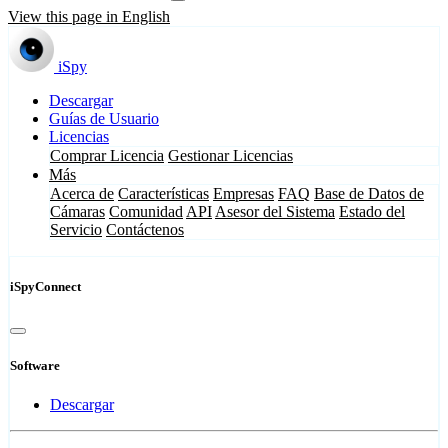
View this page in English
iSpy
Descargar
Guías de Usuario
Licencias
Comprar Licencia
Gestionar Licencias
Más
Acerca de
Características
Empresas
FAQ
Base de Datos de
Cámaras
Comunidad
API
Asesor del Sistema
Estado del
Servicio
Contáctenos
iSpyConnect
Software
Descargar