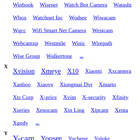
Winbook
Wisenet
Watch Bot Camera
Watashi
Wbox
Watchnet Inc
Wodsee
Wiwacam
Wgcc
Wifi Smart Net Camera
Westcam
Webcamxp
Westmile
Winic
Wirepath
Wise Group
Walkertone
...
X
Xvision
Xmeye
X10
Xiaomi
Xxcamera
Xanboo
Xiaovv
Xiongmai Dvr
Xmarto
Xts Corp
X-price
Xvim
X-security
Xfinity
Xseries
Xenocam
Xin Ling
Xipcam
Xenta
Xgody
...
Y
Y-cam
Yoosee
Yucheng
Yoluke