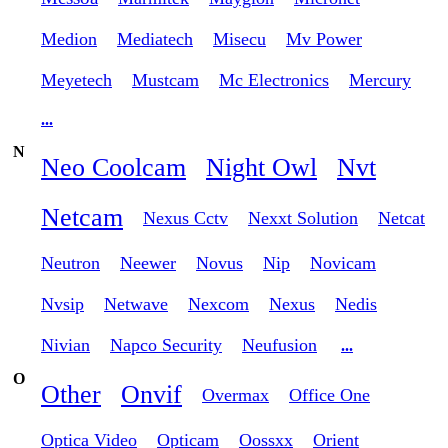
Medion
Mediatech
Misecu
Mv Power
Meyetech
Mustcam
Mc Electronics
Mercury
...
N
Neo Coolcam
Night Owl
Nvt
Netcam
Nexus Cctv
Nexxt Solution
Netcat
Neutron
Neewer
Novus
Nip
Novicam
Nvsip
Netwave
Nexcom
Nexus
Nedis
Nivian
Napco Security
Neufusion
...
O
Other
Onvif
Overmax
Office One
Optica Video
Opticam
Oossxx
Orient