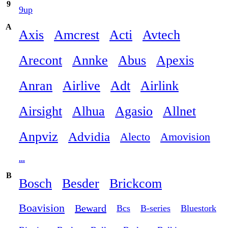
9
9up
A
Axis
Amcrest
Acti
Avtech
Arecont
Annke
Abus
Apexis
Anran
Airlive
Adt
Airlink
Airsight
Alhua
Agasio
Allnet
Anpviz
Advidia
Alecto
Amovision
...
B
Bosch
Besder
Brickcom
Boavision
Beward
Bcs
B-series
Bluestork