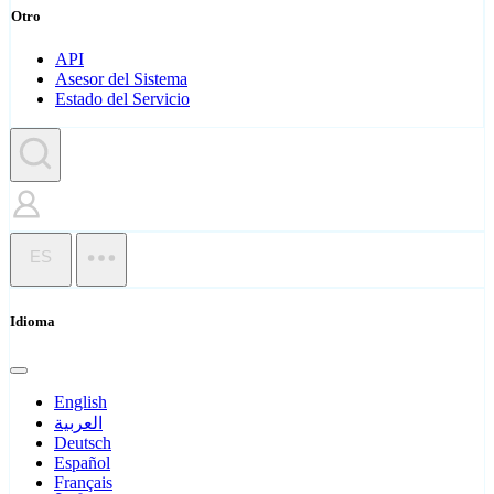
Otro
API
Asesor del Sistema
Estado del Servicio
ES
Idioma
English
العربية
Deutsch
Español
Français