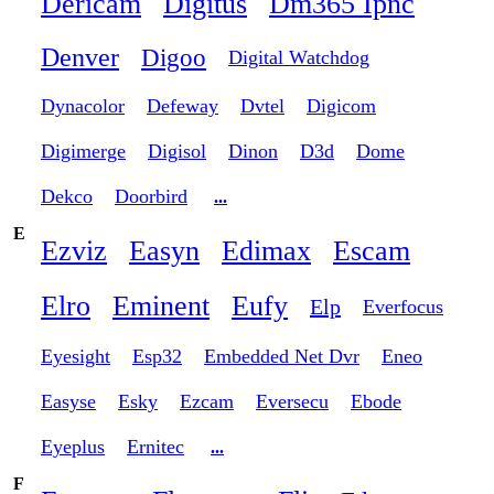
Dericam
Digitus
Dm365 Ipnc
Denver
Digoo
Digital Watchdog
Dynacolor
Defeway
Dvtel
Digicom
Digimerge
Digisol
Dinon
D3d
Dome
Dekco
Doorbird
...
E
Ezviz
Easyn
Edimax
Escam
Elro
Eminent
Eufy
Elp
Everfocus
Eyesight
Esp32
Embedded Net Dvr
Eneo
Easyse
Esky
Ezcam
Eversecu
Ebode
Eyeplus
Ernitec
...
F