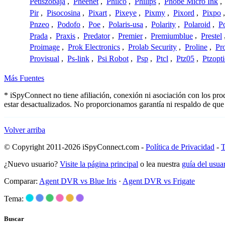
Petiszobaja
,
Pheenet
,
Philco
,
Philips
,
Phobe Micro Ink
,
Pir
,
Pisocosina
,
Pixart
,
Pixeye
,
Pixmy
,
Pixord
,
Pixpo
Pnzeo
,
Podofo
,
Poe
,
Polaris-usa
,
Polarity
,
Polaroid
,
Po
Prada
,
Praxis
,
Predator
,
Premier
,
Premiumblue
,
Prestel
Proimage
,
Prok Electronics
,
Prolab Security
,
Proline
,
Pr
Provisual
,
Ps-link
,
Psi Robot
,
Psp
,
Ptcl
,
Ptz05
,
Ptzopti
Más Fuentes
* iSpyConnect no tiene afiliación, conexión ni asociación con los pr
estar desactualizados. No proporcionamos garantía ni respaldo de que
Volver arriba
© Copyright 2011-2026 iSpyConnect.com -
Política de Privacidad
-
T
¿Nuevo usuario?
Visite la página principal
o lea nuestra
guía del usu
Comparar:
Agent DVR vs Blue Iris
·
Agent DVR vs Frigate
Tema:
Buscar