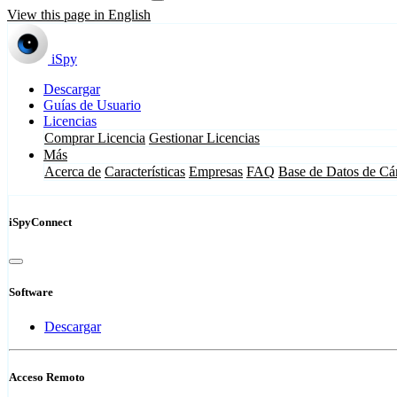
View this page in English
iSpy
Descargar
Guías de Usuario
Licencias
Comprar Licencia
Gestionar Licencias
Más
Acerca de
Características
Empresas
FAQ
Base de Datos de Cá
iSpyConnect
Software
Descargar
Acceso Remoto