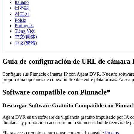
Italiano
日本語
한국어
Polski
Português
Tiếng Việt
中文(简体)
中文(繁體)
Guía de configuración de URL de cámara 
Configure sus Pinnacle cámaras IP con Agent DVR. Nuestro software d
proporciona opciones de conexión flexible entre plataformas. Ya sea 
Software compatible con Pinnacle*
Descargar Software Gratuito Compatible con Pinnacl
Agent DVR es un software de vigilancia gratuito impulsado por IA con 
ilimitadas y proporciona acceso remoto sin necesidad de reenvío de 
*Para acceso remoto seguro o uso comercial, consulte
Precios