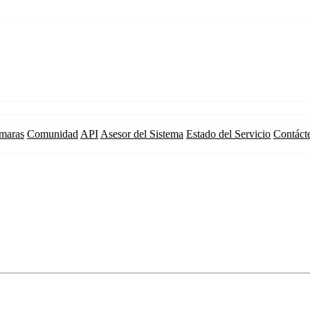
maras
Comunidad
API
Asesor del Sistema
Estado del Servicio
Contáct