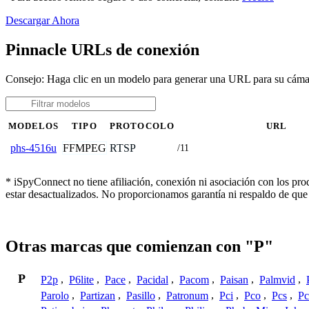
Descargar Ahora
Pinnacle URLs de conexión
Consejo: Haga clic en un modelo para generar una URL para su cáma
MODELOS
TIPO
PROTOCOLO
URL
FFMPEG
RTSP
phs-4516u
/11
* iSpyConnect no tiene afiliación, conexión ni asociación con los pr
estar desactualizados. No proporcionamos garantía ni respaldo de que
Otras marcas que comienzan con "P"
P
P2p
,
P6lite
,
Pace
,
Pacidal
,
Pacom
,
Paisan
,
Palmvid
,
Parolo
,
Partizan
,
Pasillo
,
Patronum
,
Pci
,
Pco
,
Pcs
,
Pc