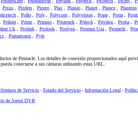
Phonescam
,
Photonisvip
,
Phylink
,
Phytech
,
Picotech
,
Piczel
,
P
,
Pixus
,
Pizdets
,
Pizero
,
Plac
,
Plaisio
,
Planet
,
Planex
,
Plantron
licetech
,
Pollo
,
Poly
,
Polycom
,
Polyvision
,
Popp
,
Porta
,
Posit
,
Prikim
,
Prime
,
Pripaso
,
Pristenek
,
Pritech
,
Privileg
,
Proba
,
P
oline Uk
,
Prolink
,
Prolook
,
Prolynx
,
Promax Usa
,
Promelit
,
Pro
cs
,
Pumatronix
,
Pyle
oductos de Pinnacle. Los detalles de conexión proporcionados aquí prov
 pueda conectarse a sus cámaras utilizando estas URL.
érminos de Servicio
-
Estado del Servicio
-
Información Legal
-
Políti
ario de Agent DVR