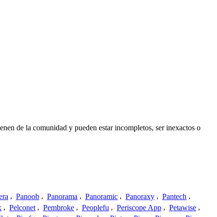
ienen de la comunidad y pueden estar incompletos, ser inexactos o
era
,
Panoob
,
Panorama
,
Panoramic
,
Panoraxy
,
Pantech
,
x
,
Pelconet
,
Pembroke
,
Peoplefu
,
Periscope App
,
Petawise
,