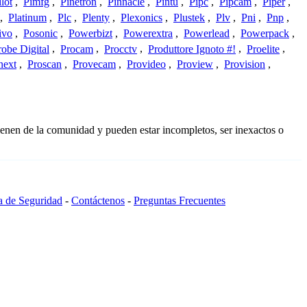
ilot
,
Pimfg
,
Pinetron
,
Pinnacle
,
Pintu
,
Pipc
,
Pipcam
,
Piper
,
,
Platinum
,
Plc
,
Plenty
,
Plexonics
,
Plustek
,
Plv
,
Pni
,
Pnp
,
ivo
,
Posonic
,
Powerbizt
,
Powerextra
,
Powerlead
,
Powerpack
,
robe Digital
,
Procam
,
Procctv
,
Produttore Ignoto #!
,
Proelite
,
next
,
Proscan
,
Provecam
,
Provideo
,
Proview
,
Provision
,
ienen de la comunidad y pueden estar incompletos, ser inexactos o
ca de Seguridad
-
Contáctenos
-
Preguntas Frecuentes