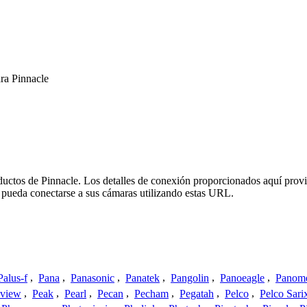
ra Pinnacle
oductos de Pinnacle. Los detalles de conexión proporcionados aquí prov
 pueda conectarse a sus cámaras utilizando estas URL.
Palus-f
,
Pana
,
Panasonic
,
Panatek
,
Pangolin
,
Panoeagle
,
Panom
view
,
Peak
,
Pearl
,
Pecan
,
Pecham
,
Pegatah
,
Pelco
,
Pelco Sari