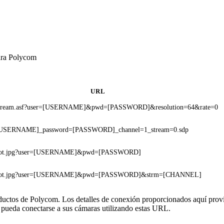
ara Polycom
URL
stream.asf?user=[USERNAME]&pwd=[PASSWORD]&resolution=64&rate=0
[USERNAME]_password=[PASSWORD]_channel=1_stream=0.sdp
shot.jpg?user=[USERNAME]&pwd=[PASSWORD]
shot.jpg?user=[USERNAME]&pwd=[PASSWORD]&strm=[CHANNEL]
oductos de Polycom. Los detalles de conexión proporcionados aquí prov
 pueda conectarse a sus cámaras utilizando estas URL.