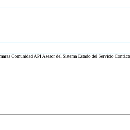
maras
Comunidad
API
Asesor del Sistema
Estado del Servicio
Contáct