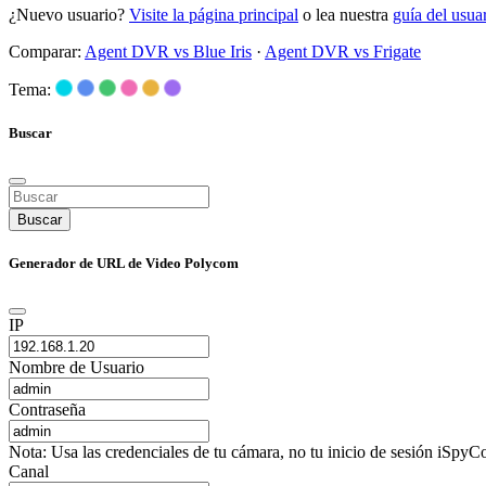
¿Nuevo usuario?
Visite la página principal
o lea nuestra
guía del usu
Comparar:
Agent DVR vs Blue Iris
·
Agent DVR vs Frigate
Tema:
Buscar
Buscar
Generador de URL de Video Polycom
IP
Nombre de Usuario
Contraseña
Nota: Usa las credenciales de tu cámara, no tu inicio de sesión iSpyCo
Canal