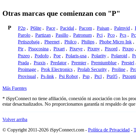
Otras marcas que comienzan con "P"
P
P2p
,
P6lite
,
Pace
,
Pacidal
,
Pacom
,
Paisan
,
Palmvid
,
Parolo
,
Partizan
,
Pasillo
,
Patronum
,
Pci
,
Pco
,
Pcs
,
Pc
Petiszobaja
,
Pheenet
,
Philco
,
Philips
,
Phobe Micro Ink
,
Pir
,
Pisocosina
,
Pixart
,
Pixeye
,
Pixmy
,
Pixord
,
Pixpo
Pnzeo
,
Podofo
,
Poe
,
Polaris-usa
,
Polarity
,
Polaroid
,
Po
Prada
,
Praxis
,
Predator
,
Premier
,
Premiumblue
,
Prestel
Proimage
,
Prok Electronics
,
Prolab Security
,
Proline
,
Pr
Provisual
,
Ps-link
,
Psi Robot
,
Psp
,
Ptcl
,
Ptz05
,
Ptzopti
Más Fuentes
* iSpyConnect no tiene afiliación, conexión ni asociación con los pr
estar desactualizados. No proporcionamos garantía ni respaldo de que
Volver arriba
© Copyright 2011-2026 iSpyConnect.com -
Política de Privacidad
-
T