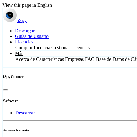
View this page in English
iSpy
Descargar
Guías de Usuario
Licencias
Comprar Licencia
Gestionar Licencias
Más
Acerca de
Características
Empresas
FAQ
Base de Datos de Cá
iSpyConnect
Software
Descargar
Acceso Remoto