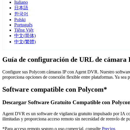
Italiano
日本語
한국어
Polski
Português
Tiếng Việt
中文(简体)
中文(繁體)
Guía de configuración de URL de cámara 
Configure sus Polycom cámaras IP con Agent DVR. Nuestro software d
proporciona opciones de conexión flexible entre plataformas. Ya sea
Software compatible con Polycom*
Descargar Software Gratuito Compatible con Polyco
Agent DVR es un software de vigilancia gratuito impulsado por IA con 
ilimitadas y proporciona acceso remoto sin necesidad de reenvío de 
*Para acceso remoto seguro o uso comercial, consulte
Precios