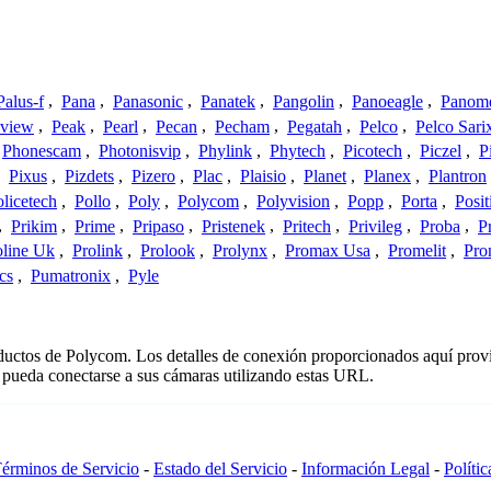
Palus-f
,
Pana
,
Panasonic
,
Panatek
,
Pangolin
,
Panoeagle
,
Panom
view
,
Peak
,
Pearl
,
Pecan
,
Pecham
,
Pegatah
,
Pelco
,
Pelco Sari
Phonescam
,
Photonisvip
,
Phylink
,
Phytech
,
Picotech
,
Piczel
,
P
,
Pixus
,
Pizdets
,
Pizero
,
Plac
,
Plaisio
,
Planet
,
Planex
,
Plantron
licetech
,
Pollo
,
Poly
,
Polycom
,
Polyvision
,
Popp
,
Porta
,
Posit
,
Prikim
,
Prime
,
Pripaso
,
Pristenek
,
Pritech
,
Privileg
,
Proba
,
P
oline Uk
,
Prolink
,
Prolook
,
Prolynx
,
Promax Usa
,
Promelit
,
Pro
cs
,
Pumatronix
,
Pyle
oductos de Polycom. Los detalles de conexión proporcionados aquí prov
 pueda conectarse a sus cámaras utilizando estas URL.
érminos de Servicio
-
Estado del Servicio
-
Información Legal
-
Políti