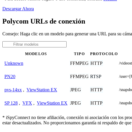
Descargar Ahora
Polycom URLs de conexión
Consejo: Haga clic en un modelo para generar una URL para su cám
MODELOS
TIPO
PROTOCOLO
FFMPEG
HTTP
Unknown
/video
FFMPEG
RTSP
PN20
/user=
JPEG
HTTP
pvs-14xx
,
ViewStation EX
/snap
JPEG
HTTP
SP 128
,
VFX
,
ViewStation EX
/snap
* iSpyConnect no tiene afiliación, conexión ni asociación con los pr
estar desactualizados. No proporcionamos garantía ni respaldo de que