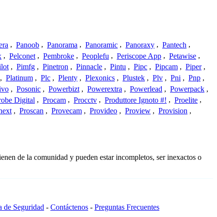
era
,
Panoob
,
Panorama
,
Panoramic
,
Panoraxy
,
Pantech
,
x
,
Pelconet
,
Pembroke
,
Peoplefu
,
Periscope App
,
Petawise
,
ilot
,
Pimfg
,
Pinetron
,
Pinnacle
,
Pintu
,
Pipc
,
Pipcam
,
Piper
,
,
Platinum
,
Plc
,
Plenty
,
Plexonics
,
Plustek
,
Plv
,
Pni
,
Pnp
,
ivo
,
Posonic
,
Powerbizt
,
Powerextra
,
Powerlead
,
Powerpack
,
robe Digital
,
Procam
,
Procctv
,
Produttore Ignoto #!
,
Proelite
,
next
,
Proscan
,
Provecam
,
Provideo
,
Proview
,
Provision
,
ienen de la comunidad y pueden estar incompletos, ser inexactos o
ca de Seguridad
-
Contáctenos
-
Preguntas Frecuentes