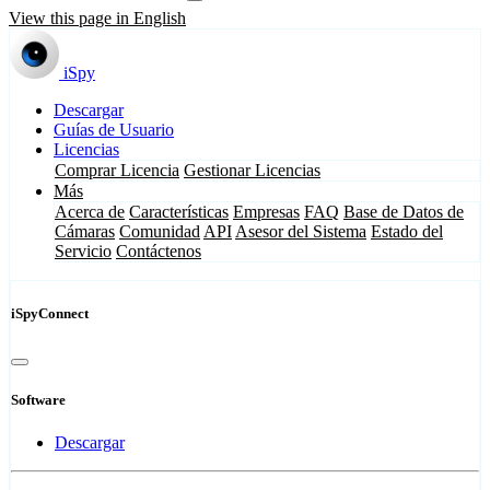
View this page in English
iSpy
Descargar
Guías de Usuario
Licencias
Comprar Licencia
Gestionar Licencias
Más
Acerca de
Características
Empresas
FAQ
Base de Datos de
Cámaras
Comunidad
API
Asesor del Sistema
Estado del
Servicio
Contáctenos
iSpyConnect
Software
Descargar