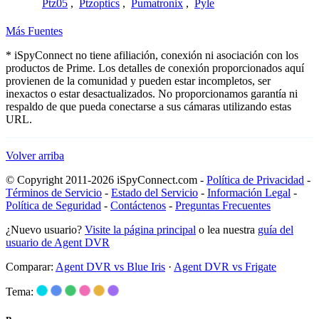
Ptz05
,
Ptzoptics
,
Pumatronix
,
Pyle
Más Fuentes
* iSpyConnect no tiene afiliación, conexión ni asociación con los
productos de Prime. Los detalles de conexión proporcionados aquí
provienen de la comunidad y pueden estar incompletos, ser
inexactos o estar desactualizados. No proporcionamos garantía ni
respaldo de que pueda conectarse a sus cámaras utilizando estas
URL.
Volver arriba
© Copyright 2011-2026 iSpyConnect.com -
Política de Privacidad
-
Términos de Servicio
-
Estado del Servicio
-
Información Legal
-
Política de Seguridad
-
Contáctenos
-
Preguntas Frecuentes
¿Nuevo usuario?
Visite la página principal
o lea nuestra
guía del
usuario de Agent DVR
Comparar:
Agent DVR vs Blue Iris
·
Agent DVR vs Frigate
Tema: