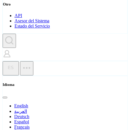
Otro
API
Asesor del Sistema
Estado del Servicio
ES
Idioma
English
العربية
Deutsch
Español
Français