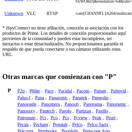
SSWORD]&resolution=64&rate=
VLC
RTSP
Unknown
/cam[CHANNEL]/h264/multicast
* iSpyConnect no tiene afiliación, conexión ni asociación con los
productos de Prime. Los detalles de conexión proporcionados aquí
provienen de la comunidad y pueden estar incompletos, ser
inexactos o estar desactualizados. No proporcionamos garantía ni
respaldo de que pueda conectarse a sus cámaras utilizando estas
URL.
Otras marcas que comienzan con "P"
P
P2p
,
P6lite
,
Pace
,
Pacidal
,
Pacom
,
Paisan
,
Palmvid
,
Palus-f
,
Pana
,
Panasonic
,
Panatek
,
Pangolin
,
Panoeagle
,
Panomera
,
Panoob
,
Panorama
,
Panoramic
,
Panoraxy
,
Pantech
,
Parolo
,
Partizan
,
Pasillo
,
Patronum
,
Pci
,
Pco
,
Pcs
,
Pcview
,
Peak
,
Pearl
,
Pecan
,
Pecham
,
Pegatah
,
Pelco
,
Pelco Sarix
,
Pelconet
,
Pembroke
,
Peoplefu
,
Periscope App
,