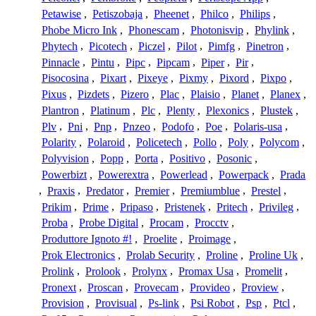
Petawise
,
Petiszobaja
,
Pheenet
,
Philco
,
Philips
,
Phobe Micro Ink
,
Phonescam
,
Photonisvip
,
Phylink
,
Phytech
,
Picotech
,
Piczel
,
Pilot
,
Pimfg
,
Pinetron
,
Pinnacle
,
Pintu
,
Pipc
,
Pipcam
,
Piper
,
Pir
,
Pisocosina
,
Pixart
,
Pixeye
,
Pixmy
,
Pixord
,
Pixpo
,
Pixus
,
Pizdets
,
Pizero
,
Plac
,
Plaisio
,
Planet
,
Planex
,
Plantron
,
Platinum
,
Plc
,
Plenty
,
Plexonics
,
Plustek
,
Plv
,
Pni
,
Pnp
,
Pnzeo
,
Podofo
,
Poe
,
Polaris-usa
,
Polarity
,
Polaroid
,
Policetech
,
Pollo
,
Poly
,
Polycom
,
Polyvision
,
Popp
,
Porta
,
Positivo
,
Posonic
,
Powerbizt
,
Powerextra
,
Powerlead
,
Powerpack
,
Prada
,
Praxis
,
Predator
,
Premier
,
Premiumblue
,
Prestel
,
Prikim
,
Prime
,
Pripaso
,
Pristenek
,
Pritech
,
Privileg
,
Proba
,
Probe Digital
,
Procam
,
Procctv
,
Produttore Ignoto #!
,
Proelite
,
Proimage
,
Prok Electronics
,
Prolab Security
,
Proline
,
Proline Uk
,
Prolink
,
Prolook
,
Prolynx
,
Promax Usa
,
Promelit
,
Pronext
,
Proscan
,
Provecam
,
Provideo
,
Proview
,
Provision
,
Provisual
,
Ps-link
,
Psi Robot
,
Psp
,
Ptcl
,