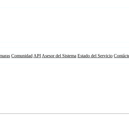
maras
Comunidad
API
Asesor del Sistema
Estado del Servicio
Contáct