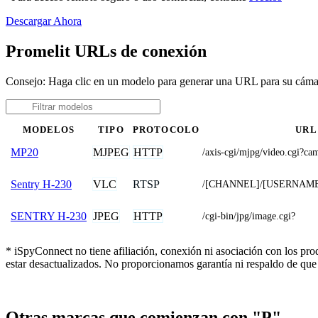
Descargar Ahora
Promelit URLs de conexión
Consejo: Haga clic en un modelo para generar una URL para su cáma
MODELOS
TIPO
PROTOCOLO
URL
MJPEG
HTTP
MP20
/axis-cgi/mjpg/video.cgi
VLC
RTSP
Sentry H-230
/[CHANNEL]/[USERNAME
JPEG
HTTP
SENTRY H-230
/cgi-bin/jpg/image.cgi?
* iSpyConnect no tiene afiliación, conexión ni asociación con los pr
estar desactualizados. No proporcionamos garantía ni respaldo de que
Otras marcas que comienzan con "P"