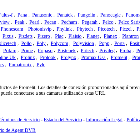
Palus-f
,
Pana
,
Panasonic
,
Panatek
,
Pangolin
,
Panoeagle
,
Panom
view
,
Peak
,
Pearl
,
Pecan
,
Pecham
,
Pegatah
,
Pelco
,
Pelco Sari
Phonescam
,
Photonisvip
,
Phylink
,
Phytech
,
Picotech
,
Piczel
,
P
,
Pixus
,
Pizdets
,
Pizero
,
Plac
,
Plaisio
,
Planet
,
Planex
,
Plantron
licetech
,
Pollo
,
Poly
,
Polycom
,
Polyvision
,
Popp
,
Porta
,
Posit
,
Prikim
,
Prime
,
Pripaso
,
Pristenek
,
Pritech
,
Privileg
,
Proba
,
P
oline Uk
,
Prolink
,
Prolook
,
Prolynx
,
Promax Usa
,
Promelit
,
Pro
cs
,
Pumatronix
,
Pyle
oductos de Promelit. Los detalles de conexión proporcionados aquí prov
 pueda conectarse a sus cámaras utilizando estas URL.
érminos de Servicio
-
Estado del Servicio
-
Información Legal
-
Políti
ario de Agent DVR