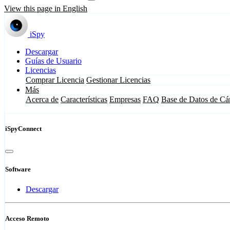
View this page in English
iSpy
Descargar
Guías de Usuario
Licencias
Comprar Licencia
Gestionar Licencias
Más
Acerca de
Características
Empresas
FAQ
Base de Datos de Cá
iSpyConnect
Software
Descargar
Acceso Remoto