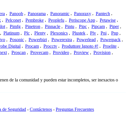
era
,
Panoob
,
Panorama
,
Panoramic
,
Panoraxy
,
Pantech
,
x
,
Pelconet
,
Pembroke
,
Peoplefu
,
Periscope App
,
Petawise
,
ilot
,
Pimfg
,
Pinetron
,
Pinnacle
,
Pintu
,
Pipc
,
Pipcam
,
Piper
,
,
Platinum
,
Plc
,
Plenty
,
Plexonics
,
Plustek
,
Plv
,
Pni
,
Pnp
,
ivo
,
Posonic
,
Powerbizt
,
Powerextra
,
Powerlead
,
Powerpack
,
robe Digital
,
Procam
,
Procctv
,
Produttore Ignoto #!
,
Proelite
,
next
,
Proscan
,
Provecam
,
Provideo
,
Proview
,
Provision
,
ienen de la comunidad y pueden estar incompletos, ser inexactos o
ca de Seguridad
-
Contáctenos
-
Preguntas Frecuentes