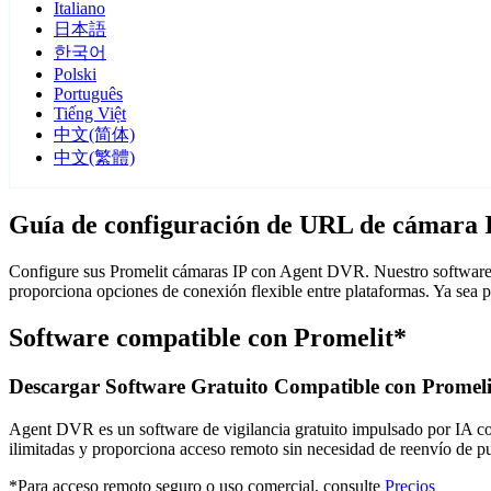
Italiano
日本語
한국어
Polski
Português
Tiếng Việt
中文(简体)
中文(繁體)
Guía de configuración de URL de cámara 
Configure sus Promelit cámaras IP con Agent DVR. Nuestro software d
proporciona opciones de conexión flexible entre plataformas. Ya sea 
Software compatible con Promelit*
Descargar Software Gratuito Compatible con Promeli
Agent DVR es un software de vigilancia gratuito impulsado por IA con 
ilimitadas y proporciona acceso remoto sin necesidad de reenvío de 
*Para acceso remoto seguro o uso comercial, consulte
Precios