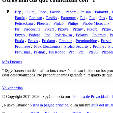
P
P2p
,
P6lite
,
Pace
,
Pacidal
,
Pacom
,
Paisan
,
Palmvid
,
Parolo
,
Partizan
,
Pasillo
,
Patronum
,
Pci
,
Pco
,
Pcs
,
Pc
Petiszobaja
,
Pheenet
,
Philco
,
Philips
,
Phobe Micro Ink
,
Pir
,
Pisocosina
,
Pixart
,
Pixeye
,
Pixmy
,
Pixord
,
Pixpo
Pnzeo
,
Podofo
,
Poe
,
Polaris-usa
,
Polarity
,
Polaroid
,
Po
Prada
,
Praxis
,
Predator
,
Premier
,
Premiumblue
,
Prestel
Proimage
,
Prok Electronics
,
Prolab Security
,
Proline
,
Pr
Provisual
,
Ps-link
,
Psi Robot
,
Psp
,
Ptcl
,
Ptz05
,
Ptzopti
Más Fuentes
* iSpyConnect no tiene afiliación, conexión ni asociación con los pr
estar desactualizados. No proporcionamos garantía ni respaldo de que
Volver arriba
© Copyright 2011-2026 iSpyConnect.com -
Política de Privacidad
-
T
¿Nuevo usuario?
Visite la página principal
o lea nuestra
guía del usu