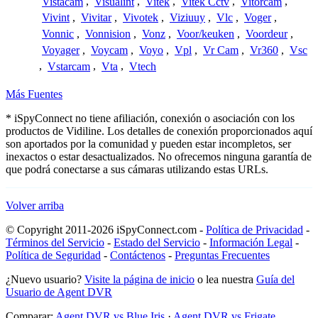
Vistacam
,
Visualint
,
Vitek
,
Vitek Cctv
,
Vitorcam
,
Vivint
,
Vivitar
,
Vivotek
,
Viziuuy
,
Vlc
,
Voger
,
Vonnic
,
Vonnision
,
Vonz
,
Voor/keuken
,
Voordeur
,
Voyager
,
Voycam
,
Voyo
,
Vpl
,
Vr Cam
,
Vr360
,
Vsc
,
Vstarcam
,
Vta
,
Vtech
Más Fuentes
* iSpyConnect no tiene afiliación, conexión o asociación con los
productos de Vidiline. Los detalles de conexión proporcionados aquí
son aportados por la comunidad y pueden estar incompletos, ser
inexactos o estar desactualizados. No ofrecemos ninguna garantía de
que podrá conectarse a sus cámaras utilizando estas URLs.
Volver arriba
© Copyright 2011-2026 iSpyConnect.com -
Política de Privacidad
-
Términos del Servicio
-
Estado del Servicio
-
Información Legal
-
Política de Seguridad
-
Contáctenos
-
Preguntas Frecuentes
¿Nuevo usuario?
Visite la página de inicio
o lea nuestra
Guía del
Usuario de Agent DVR
Comparar:
Agent DVR vs Blue Iris
·
Agent DVR vs Frigate