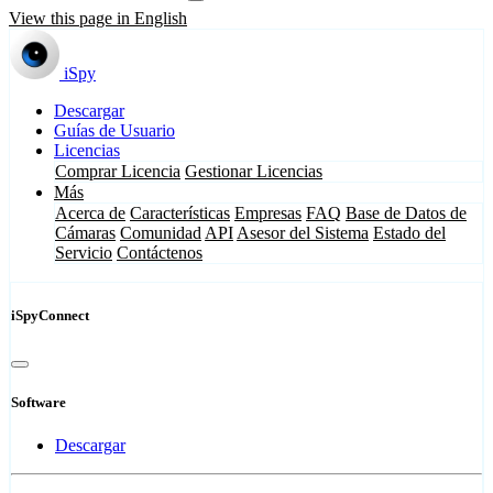
View this page in English
iSpy
Descargar
Guías de Usuario
Licencias
Comprar Licencia
Gestionar Licencias
Más
Acerca de
Características
Empresas
FAQ
Base de Datos de
Cámaras
Comunidad
API
Asesor del Sistema
Estado del
Servicio
Contáctenos
iSpyConnect
Software
Descargar