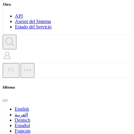
Otro
API
Asesor del Sistema
Estado del Servicio
ES
Idioma
English
العربية
Deutsch
Español
Français