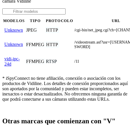
cámara Vidiline
MODELOS
TIPO
PROTOCOLO
URL
JPEG
HTTP
Unknown
/cgi-bin/net_jpeg.cgi?ch=[CHA
/videostream.asf?usr=[USERN
Unknown
FFMPEG
HTTP
SWORD]
vidi-ipc-
FFMPEG
RTSP
/11
24d
* iSpyConnect no tiene afiliación, conexión o asociación con los
productos de Vidiline. Los detalles de conexión proporcionados aquí
son aportados por la comunidad y pueden estar incompletos, ser
inexactos o estar desactualizados. No ofrecemos ninguna garantía de
que podrá conectarse a sus cámaras utilizando estas URLs.
Otras marcas que comienzan con "V"