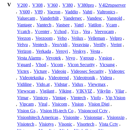
V
V200
,
V308
,
V360
,
V380
,
V380pro
,
V4l2rtspserver
,
V600
,
V89
,
Vacron
,
Vaddio
,
Vahti
,
Valtronics
,
Valuecam
,
Vanderbilt
,
Vandersec
,
Vandesc
,
Vangold
,
Vantage
,
Vantech
,
Vastsee
,
Vatel
,
Vatilon
,
Vcam
,
Vcatch
,
Vcenter
,
Vchod
,
Vcs
,
Vea
,
Veevocam
,
Veezon
,
Veezoom
,
Veho
,
Veilux
,
Velleman
,
Velpro
,
Velvu
,
Ventech
,
Veo/vidi
,
Veravista
,
Verifly
,
Verint
,
Verizon
,
Verkada
,
Veroyi
,
Veskys
,
Vesta
,
Vesta Alarms
,
Vevotek
,
Veyo
,
Vgroup
,
Vgsion
,
Vguard
,
Vhod
,
Vicom
,
Vicon Security
,
Vicsung
,
Victex
,
Victure
,
Videoiq
,
Videosec Security
,
Videotec
,
Videoteknika
,
Videotrend
,
Videotronik
,
Videra
,
Vidiline
,
Vido.at
,
Vidstar
,
Vidux
,
Viewmax
,
Viewscan
,
Vigilant
,
Viking
,
VIKVIZ
,
Vikylin
,
Vilar
,
Vimar
,
Vimicro
,
Vimtag
,
Vimtech
,
Viofo
,
Vip Vision
,
Vipcam
,
Viral
,
Visicom
,
Vision
,
Vision Digi
,
Vision Gs
,
Vision Hi-tech Co
,
Visioncool Cctv
,
Visionhitech Americas
,
Visionite
,
Visionstar
,
Visionxip
,
Visiotech
,
Visiotys
,
Visonic
,
Visortech
,
Vista Cctv
,