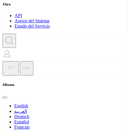
Otro
API
Asesor del Sistema
Estado del Servicio
ES
Idioma
English
العربية
Deutsch
Español
Français