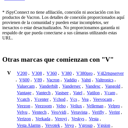
* iSpyConnect no tiene afiliación, conexión ni asociación con los
productos de Vacron. Los detalles de conexión proporcionados aquí
provienen de la comunidad y pueden estar incompletos, ser
inexactos o estar desactualizados. No proporcionamos garantía ni
respaldo de que pueda conectarse a sus cámaras utilizando estas
URL.
Otras marcas que comienzan con "V"
V
V200
,
V308
,
V360
,
V380
,
V380pro
,
V4l2rtspserver
,
V600
,
V89
,
Vacron
,
Vaddio
,
Vahti
,
Valtronics
,
Valuecam
,
Vanderbilt
,
Vandersec
,
Vandesc
,
Vangold
,
Vantage
,
Vantech
,
Vastsee
,
Vatel
,
Vatilon
,
Vcam
,
Vcatch
,
Vcenter
,
Vchod
,
Vcs
,
Vea
,
Veevocam
,
Veezon
,
Veezoom
,
Veho
,
Veilux
,
Velleman
,
Velpro
,
Velvu
,
Ventech
,
Veo/vidi
,
Veravista
,
Verifly
,
Verint
,
Verizon
,
Verkada
,
Veroyi
,
Veskys
,
Vesta
,
Vesta Alarms
,
Vevotek
,
Veyo
,
Vgroup
,
Vgsion
,