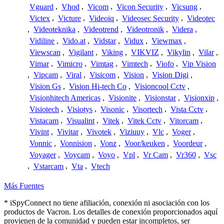
Vguard
,
Vhod
,
Vicom
,
Vicon Security
,
Vicsung
,
Victex
,
Victure
,
Videoiq
,
Videosec Security
,
Videotec
,
Videoteknika
,
Videotrend
,
Videotronik
,
Videra
,
Vidiline
,
Vido.at
,
Vidstar
,
Vidux
,
Viewmax
,
Viewscan
,
Vigilant
,
Viking
,
VIKVIZ
,
Vikylin
,
Vilar
,
Vimar
,
Vimicro
,
Vimtag
,
Vimtech
,
Viofo
,
Vip Vision
,
Vipcam
,
Viral
,
Visicom
,
Vision
,
Vision Digi
,
Vision Gs
,
Vision Hi-tech Co
,
Visioncool Cctv
,
Visionhitech Americas
,
Visionite
,
Visionstar
,
Visionxip
,
Visiotech
,
Visiotys
,
Visonic
,
Visortech
,
Vista Cctv
,
Vistacam
,
Visualint
,
Vitek
,
Vitek Cctv
,
Vitorcam
,
Vivint
,
Vivitar
,
Vivotek
,
Viziuuy
,
Vlc
,
Voger
,
Vonnic
,
Vonnision
,
Vonz
,
Voor/keuken
,
Voordeur
,
Voyager
,
Voycam
,
Voyo
,
Vpl
,
Vr Cam
,
Vr360
,
Vsc
,
Vstarcam
,
Vta
,
Vtech
Más Fuentes
* iSpyConnect no tiene afiliación, conexión ni asociación con los
productos de Vacron. Los detalles de conexión proporcionados aquí
provienen de la comunidad y pueden estar incompletos, ser