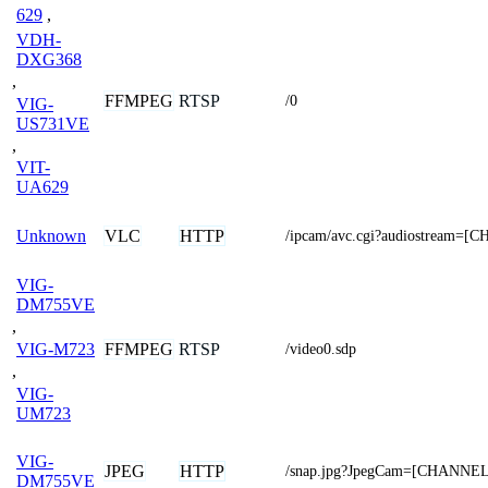
629
,
VDH-
DXG368
,
FFMPEG
RTSP
/0
VIG-
US731VE
,
VIT-
UA629
VLC
HTTP
Unknown
/ipcam/avc.cgi?audiostream=
VIG-
DM755VE
,
FFMPEG
RTSP
VIG-M723
/video0.sdp
,
VIG-
UM723
VIG-
JPEG
HTTP
/snap.jpg?JpegCam=[CHANNEL
DM755VE