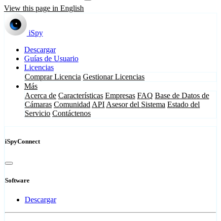
View this page in English
iSpy
Descargar
Guías de Usuario
Licencias
Comprar Licencia
Gestionar Licencias
Más
Acerca de
Características
Empresas
FAQ
Base de Datos de
Cámaras
Comunidad
API
Asesor del Sistema
Estado del
Servicio
Contáctenos
iSpyConnect
Software
Descargar