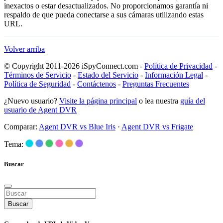
inexactos o estar desactualizados. No proporcionamos garantía ni
respaldo de que pueda conectarse a sus cámaras utilizando estas
URL.
Volver arriba
© Copyright 2011-2026 iSpyConnect.com -
Política de Privacidad
-
Términos de Servicio
-
Estado del Servicio
-
Información Legal
-
Política de Seguridad
-
Contáctenos
-
Preguntas Frecuentes
¿Nuevo usuario?
Visite la página principal
o lea nuestra
guía del
usuario de Agent DVR
Comparar:
Agent DVR vs Blue Iris
·
Agent DVR vs Frigate
Tema:
Buscar
Buscar