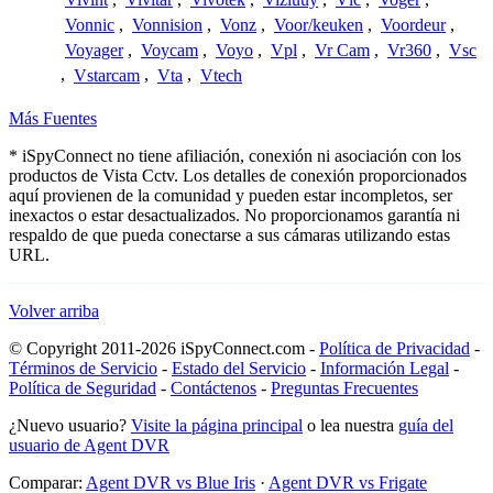
Vonnic
,
Vonnision
,
Vonz
,
Voor/keuken
,
Voordeur
,
Voyager
,
Voycam
,
Voyo
,
Vpl
,
Vr Cam
,
Vr360
,
Vsc
,
Vstarcam
,
Vta
,
Vtech
Más Fuentes
* iSpyConnect no tiene afiliación, conexión ni asociación con los
productos de Vista Cctv. Los detalles de conexión proporcionados
aquí provienen de la comunidad y pueden estar incompletos, ser
inexactos o estar desactualizados. No proporcionamos garantía ni
respaldo de que pueda conectarse a sus cámaras utilizando estas
URL.
Volver arriba
© Copyright 2011-2026 iSpyConnect.com -
Política de Privacidad
-
Términos de Servicio
-
Estado del Servicio
-
Información Legal
-
Política de Seguridad
-
Contáctenos
-
Preguntas Frecuentes
¿Nuevo usuario?
Visite la página principal
o lea nuestra
guía del
usuario de Agent DVR
Comparar:
Agent DVR vs Blue Iris
·
Agent DVR vs Frigate