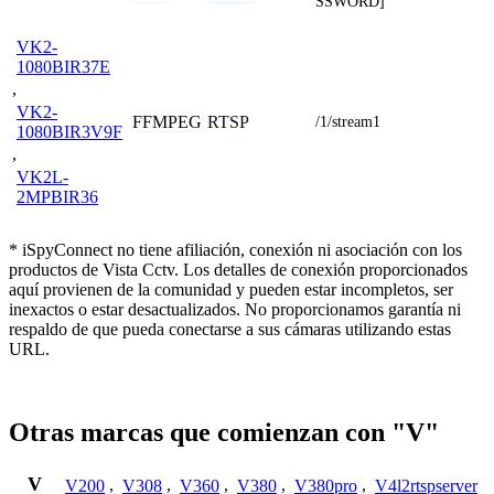
SSWORD]
VK2-
1080BIR37E
,
VK2-
FFMPEG
RTSP
/1/stream1
1080BIR3V9F
,
VK2L-
2MPBIR36
* iSpyConnect no tiene afiliación, conexión ni asociación con los
productos de Vista Cctv. Los detalles de conexión proporcionados
aquí provienen de la comunidad y pueden estar incompletos, ser
inexactos o estar desactualizados. No proporcionamos garantía ni
respaldo de que pueda conectarse a sus cámaras utilizando estas
URL.
Otras marcas que comienzan con "V"
V
V200
,
V308
,
V360
,
V380
,
V380pro
,
V4l2rtspserver