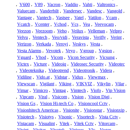
,
V600
,
V89
,
Vacron
,
Vaddio
,
Vahti
,
Valtronics
,
Valuecam
,
Vanderbilt
,
Vandersec
,
Vandesc
,
Vangold
,
Vantage
,
Vantech
,
Vastsee
,
Vatel
,
Vatilon
,
Vcam
,
Vcatch
,
Vcenter
,
Vchod
,
Vcs
,
Vea
,
Veevocam
,
Veezon
,
Veezoom
,
Veho
,
Veilux
,
Velleman
,
Velpro
,
Velvu
,
Ventech
,
Veo/vidi
,
Veravista
,
Verifly
,
Verint
,
Verizon
,
Verkada
,
Veroyi
,
Veskys
,
Vesta
,
Vesta Alarms
,
Vevotek
,
Veyo
,
Vgroup
,
Vgsion
,
Vguard
,
Vhod
,
Vicom
,
Vicon Security
,
Vicsung
,
Victex
,
Victure
,
Videoiq
,
Videosec Security
,
Videotec
,
Videoteknika
,
Videotrend
,
Videotronik
,
Videra
,
Vidiline
,
Vido.at
,
Vidstar
,
Vidux
,
Viewmax
,
Viewscan
,
Vigilant
,
Viking
,
VIKVIZ
,
Vikylin
,
Vilar
,
Vimar
,
Vimicro
,
Vimtag
,
Vimtech
,
Viofo
,
Vip Vision
,
Vipcam
,
Viral
,
Visicom
,
Vision
,
Vision Digi
,
Vision Gs
,
Vision Hi-tech Co
,
Visioncool Cctv
,
Visionhitech Americas
,
Visionite
,
Visionstar
,
Visionxip
,
Visiotech
,
Visiotys
,
Visonic
,
Visortech
,
Vista Cctv
,
Vistacam
,
Visualint
,
Vitek
,
Vitek Cctv
,
Vitorcam
,
Vivint
,
Vivitar
,
Vivotek
,
Viziuuy
,
Vlc
,
Voger
,