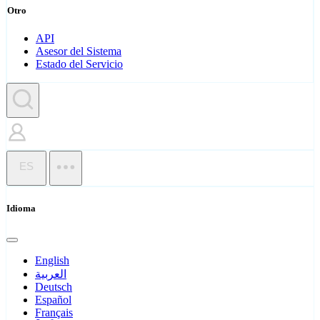
Otro
API
Asesor del Sistema
Estado del Servicio
ES
Idioma
English
العربية
Deutsch
Español
Français