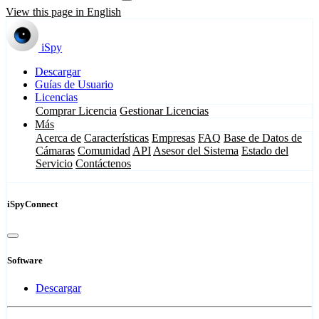
View this page in English
iSpy
Descargar
Guías de Usuario
Licencias
Comprar Licencia
Gestionar Licencias
Más
Acerca de
Características
Empresas
FAQ
Base de Datos de
Cámaras
Comunidad
API
Asesor del Sistema
Estado del
Servicio
Contáctenos
iSpyConnect
Software
Descargar