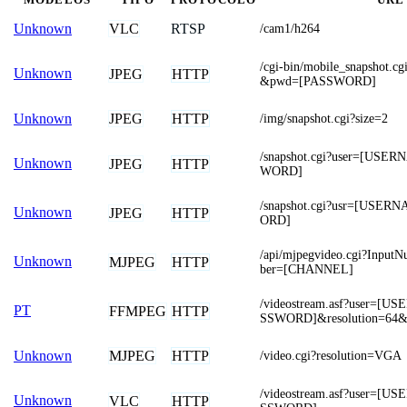
VLC
RTSP
Unknown
/cam1/h264
/cgi-bin/mobile_snapshot
Unknown
JPEG
HTTP
&pwd=[PASSWORD]
JPEG
HTTP
Unknown
/img/snapshot.cgi?size=2
/snapshot.cgi?user=[US
Unknown
JPEG
HTTP
WORD]
/snapshot.cgi?usr=[USE
Unknown
JPEG
HTTP
ORD]
/api/mjpegvideo.cgi?Inpu
Unknown
MJPEG
HTTP
ber=[CHANNEL]
/videostream.asf?user=[
PT
FFMPEG
HTTP
SSWORD]&resolution=64&
MJPEG
HTTP
Unknown
/video.cgi?resolution=VGA
/videostream.asf?user=[
Unknown
VLC
HTTP