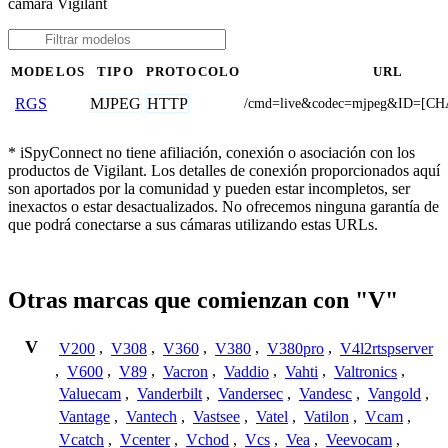
cámara Vigilant
MODELOS
TIPO
PROTOCOLO
URL
MJPEG
HTTP
RGS
/cmd=live&codec=mjpeg&ID=[C
* iSpyConnect no tiene afiliación, conexión o asociación con los
productos de Vigilant. Los detalles de conexión proporcionados aquí
son aportados por la comunidad y pueden estar incompletos, ser
inexactos o estar desactualizados. No ofrecemos ninguna garantía de
que podrá conectarse a sus cámaras utilizando estas URLs.
Otras marcas que comienzan con "V"
V
V200
,
V308
,
V360
,
V380
,
V380pro
,
V4l2rtspserver
,
V600
,
V89
,
Vacron
,
Vaddio
,
Vahti
,
Valtronics
,
Valuecam
,
Vanderbilt
,
Vandersec
,
Vandesc
,
Vangold
,
Vantage
,
Vantech
,
Vastsee
,
Vatel
,
Vatilon
,
Vcam
,
Vcatch
,
Vcenter
,
Vchod
,
Vcs
,
Vea
,
Veevocam
,