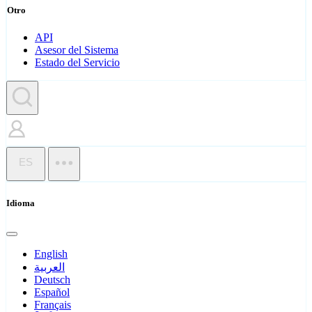
Otro
API
Asesor del Sistema
Estado del Servicio
ES
Idioma
English
العربية
Deutsch
Español
Français