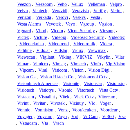
Veezon
,
Veezoom
,
Veho
,
Veilux
,
Velleman
,
Velpro
,
Velvu
,
Ventech
,
Veo/vidi
,
Veravista
,
Verifly
,
Verint
,
Verizon
,
Verkada
,
Veroyi
,
Veskys
,
Vesta
,
Vesta Alarms
,
Vevotek
,
Veyo
,
Vgroup
,
Vgsion
,
Vguard
,
Vhod
,
Vicom
,
Vicon Security
,
Vicsung
,
Victex
,
Victure
,
Videoiq
,
Videosec Security
,
Videotec
,
Videoteknika
,
Videotrend
,
Videotronik
,
Videra
,
Vidiline
,
Vido.at
,
Vidstar
,
Vidux
,
Viewmax
,
Viewscan
,
Vigilant
,
Viking
,
VIKVIZ
,
Vikylin
,
Vilar
,
Vimar
,
Vimicro
,
Vimtag
,
Vimtech
,
Viofo
,
Vip Vision
,
Vipcam
,
Viral
,
Visicom
,
Vision
,
Vision Digi
,
Vision Gs
,
Vision Hi-tech Co
,
Visioncool Cctv
,
Visionhitech Americas
,
Visionite
,
Visionstar
,
Visionxip
,
Visiotech
,
Visiotys
,
Visonic
,
Visortech
,
Vista Cctv
,
Vistacam
,
Visualint
,
Vitek
,
Vitek Cctv
,
Vitorcam
,
Vivint
,
Vivitar
,
Vivotek
,
Viziuuy
,
Vlc
,
Voger
,
Vonnic
,
Vonnision
,
Vonz
,
Voor/keuken
,
Voordeur
,
Voyager
,
Voycam
,
Voyo
,
Vpl
,
Vr Cam
,
Vr360
,
Vsc
,
Vstarcam
,
Vta
,
Vtech