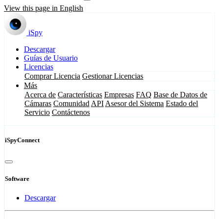
View this page in English
iSpy
Descargar
Guías de Usuario
Licencias
Comprar Licencia
Gestionar Licencias
Más
Acerca de
Características
Empresas
FAQ
Base de Datos de
Cámaras
Comunidad
API
Asesor del Sistema
Estado del
Servicio
Contáctenos
iSpyConnect
Software
Descargar