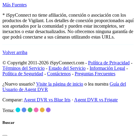
Más Fuentes
* iSpyConnect no tiene afiliación, conexión o asociación con los
productos de Vigilant. Los detalles de conexión proporcionados aquí
son aportados por la comunidad y pueden estar incompletos, ser
inexactos o estar desactualizados. No ofrecemos ninguna garantía de
que podrá conectarse a sus cámaras utilizando estas URLs.
Volver arriba
© Copyright 2011-2026 iSpyConnect.com -
Política de Privacidad
-
Términos del Servicio
-
Estado del Servicio
-
Información Legal
-
Política de Seguridad
-
Contáctenos
-
Preguntas Frecuentes
¿Nuevo usuario?
Visite la página de inicio
o lea nuestra
Guía del
Usuario de Agent DVR
Comparar:
Agent DVR vs Blue Iris
·
Agent DVR vs Frigate
Tema:
Buscar