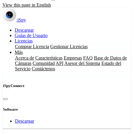
View this page in English
iSpy
Descargar
Guías de Usuario
Licencias
Comprar Licencia
Gestionar Licencias
Más
Acerca de
Características
Empresas
FAQ
Base de Datos de
Cámaras
Comunidad
API
Asesor del Sistema
Estado del
Servicio
Contáctenos
iSpyConnect
Software
Descargar