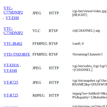
VTC-
/cgi-bin/viewer/video.j
C770DNIP2
JPEG
HTTP
[HEIGHT]
,
VT-EH8
VTC-
VLC
RTSP
/ch[CHANNEL].sdp
C770DNIP2
FFMPEG
RTSP
VTC-IR402
/cam0_0
FFMPEG
RTSP
VTD-TND3RFE
/Streaming/Channels/1
VT-EH16
,
/cgi-bin/webra_fcgi.fcg
JPEG
HTTP
=[CHANNEL]
VT-EH8
/cgi-bin/snapshot.cgi
VT-R725
JPEG
HTTP
RNAME]&p=[PASSWO
/mjpeg?res=full&x0=0
VT-R725
MJPEG
HTTP
0%&quality=12&doubles
/cgi-bin/view.cgi?ch