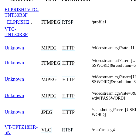
ELPRISH1VTC-
TNT30R3F
FFMPEG
RTSP
,
ELPRISH2
,
/profile1
VTC-
TNT30R3F
MJPEG
HTTP
Unknown
/videostream.cgi?rate=11
/videostream.asf?use
Unknown
FFMPEG
HTTP
SSWORD]&resolution=6
/videostream.cgi?use
Unknown
MJPEG
HTTP
SSWORD]&resolution=3
/videostream.cgi?rate
Unknown
MJPEG
HTTP
wd=[PASSWORD]
/snapshot.cgi?user=[
Unknown
JPEG
HTTP
WORD]
VT-TPTZ18HR-
VLC
RTSP
/cam1/mpeg4
5N