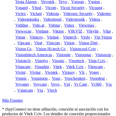
Vesta Alarms
,
Vevotek
,
Veyo
,
Vgroup
,
Vgsion
,
Vguard
,
Vhod
,
Vicom
,
Vicon Security
,
Vicsung
,
Victex
,
Victure
,
Videoiq
,
Videosec Security
,
Videotec
,
Videoteknika
,
Videotrend
,
Videotronik
,
Videra
,
Vidiline
,
Vido.at
,
Vidstar
,
Vidux
,
Viewmax
,
Viewscan
,
Vigilant
,
Viking
,
VIKVIZ
,
Vikylin
,
Vilar
,
Vimar
,
Vimicro
,
Vimtag
,
Vimtech
,
Viofo
,
Vip Vision
,
Vipcam
,
Viral
,
Visicom
,
Vision
,
Vision Digi
,
Vision Gs
,
Vision Hi-tech Co
,
Visioncool Cctv
,
Visionhitech Americas
,
Visionite
,
Visionstar
,
Visionxip
,
Visiotech
,
Visiotys
,
Visonic
,
Visortech
,
Vista Cctv
,
Vistacam
,
Visualint
,
Vitek
,
Vitek Cctv
,
Vitorcam
,
Vivint
,
Vivitar
,
Vivotek
,
Viziuuy
,
Vlc
,
Voger
,
Vonnic
,
Vonnision
,
Vonz
,
Voor/keuken
,
Voordeur
,
Voyager
,
Voycam
,
Voyo
,
Vpl
,
Vr Cam
,
Vr360
,
Vsc
,
Vstarcam
,
Vta
,
Vtech
Más Fuentes
* iSpyConnect no tiene afiliación, conexión ni asociación con los
productos de Vitek Cctv. Los detalles de conexión proporcionados