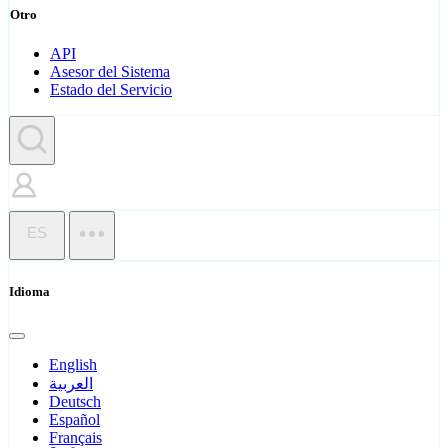
Otro
API
Asesor del Sistema
Estado del Servicio
ES
Idioma
English
العربية
Deutsch
Español
Français