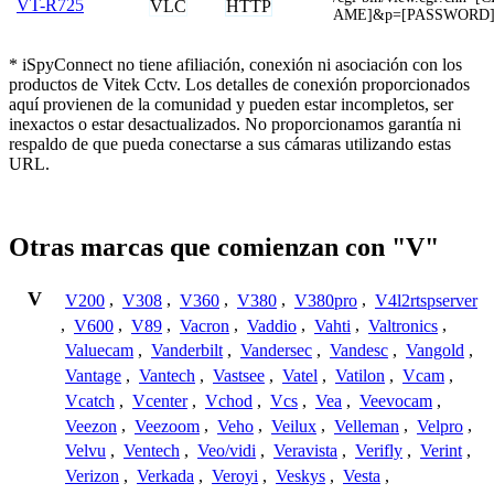
VT-R725
VLC
HTTP
AME]&p=[PASSWORD
* iSpyConnect no tiene afiliación, conexión ni asociación con los
productos de Vitek Cctv. Los detalles de conexión proporcionados
aquí provienen de la comunidad y pueden estar incompletos, ser
inexactos o estar desactualizados. No proporcionamos garantía ni
respaldo de que pueda conectarse a sus cámaras utilizando estas
URL.
Otras marcas que comienzan con "V"
V
V200
,
V308
,
V360
,
V380
,
V380pro
,
V4l2rtspserver
,
V600
,
V89
,
Vacron
,
Vaddio
,
Vahti
,
Valtronics
,
Valuecam
,
Vanderbilt
,
Vandersec
,
Vandesc
,
Vangold
,
Vantage
,
Vantech
,
Vastsee
,
Vatel
,
Vatilon
,
Vcam
,
Vcatch
,
Vcenter
,
Vchod
,
Vcs
,
Vea
,
Veevocam
,
Veezon
,
Veezoom
,
Veho
,
Veilux
,
Velleman
,
Velpro
,
Velvu
,
Ventech
,
Veo/vidi
,
Veravista
,
Verifly
,
Verint
,
Verizon
,
Verkada
,
Veroyi
,
Veskys
,
Vesta
,