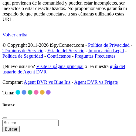
aquí provienen de la comunidad y pueden estar incompletos, ser
inexactos o estar desactualizados. No proporcionamos garantía ni
respaldo de que pueda conectarse a sus cámaras utilizando estas
URL.
Volver arriba
© Copyright 2011-2026 iSpyConnect.com -
Política de Privacidad
-
Términos de Servicio
-
Estado del Servicio
-
Información Legal
-
Política de Seguridad
-
Contáctenos
-
Preguntas Frecuentes
¿Nuevo usuario?
Visite la página principal
o lea nuestra
guía del
usuario de Agent DVR
Comparar:
Agent DVR vs Blue Iris
·
Agent DVR vs Frigate
Tema:
Buscar
Buscar