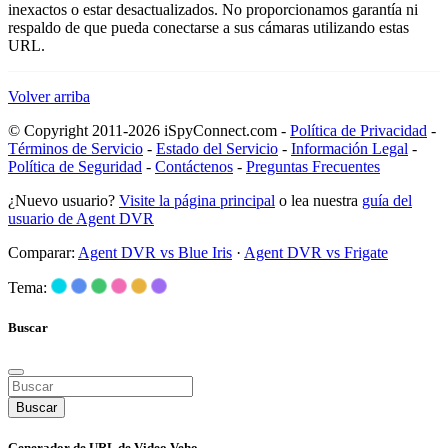
inexactos o estar desactualizados. No proporcionamos garantía ni
respaldo de que pueda conectarse a sus cámaras utilizando estas
URL.
Volver arriba
© Copyright 2011-2026 iSpyConnect.com -
Política de Privacidad
-
Términos de Servicio
-
Estado del Servicio
-
Información Legal
-
Política de Seguridad
-
Contáctenos
-
Preguntas Frecuentes
¿Nuevo usuario?
Visite la página principal
o lea nuestra
guía del
usuario de Agent DVR
Comparar:
Agent DVR vs Blue Iris
·
Agent DVR vs Frigate
Tema:
Buscar
Buscar
Generador de URL de Video Veho