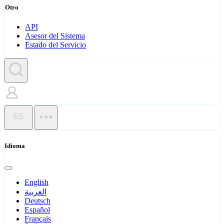
Otro
API
Asesor del Sistema
Estado del Servicio
ES
Idioma
English
العربية
Deutsch
Español
Français