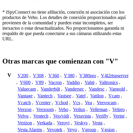
* iSpyConnect no tiene afiliación, conexión ni asociación con los
productos de Veho. Los detalles de conexión proporcionados aquí
provienen de la comunidad y pueden estar incompletos, ser
inexactos o estar desactualizados. No proporcionamos garantía ni
respaldo de que pueda conectarse a sus cámaras utilizando estas
URL.
Otras marcas que comienzan con "V"
V
V200
,
V308
,
V360
,
V380
,
V380pro
,
V4l2rtspserver
,
V600
,
V89
,
Vacron
,
Vaddio
,
Vahti
,
Valtronics
,
Valuecam
,
Vanderbilt
,
Vandersec
,
Vandesc
,
Vangold
,
Vantage
,
Vantech
,
Vastsee
,
Vatel
,
Vatilon
,
Vcam
,
Vcatch
,
Vcenter
,
Vchod
,
Vcs
,
Vea
,
Veevocam
,
Veezon
,
Veezoom
,
Veho
,
Veilux
,
Velleman
,
Velpro
,
Velvu
,
Ventech
,
Veo/vidi
,
Veravista
,
Verifly
,
Verint
,
Verizon
,
Verkada
,
Veroyi
,
Veskys
,
Vesta
,
Vesta Alarms
,
Vevotek
,
Veyo
,
Vgroup
,
Vgsion
,