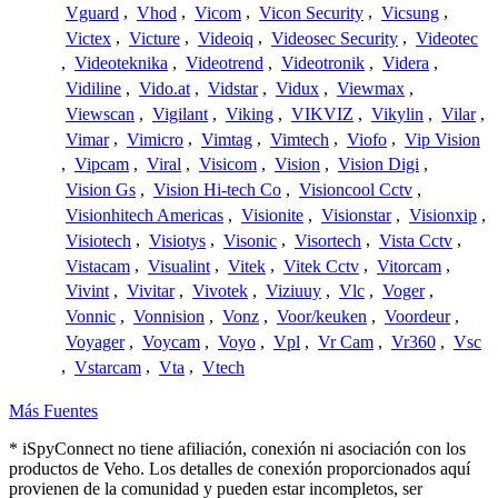
Vguard
,
Vhod
,
Vicom
,
Vicon Security
,
Vicsung
,
Victex
,
Victure
,
Videoiq
,
Videosec Security
,
Videotec
,
Videoteknika
,
Videotrend
,
Videotronik
,
Videra
,
Vidiline
,
Vido.at
,
Vidstar
,
Vidux
,
Viewmax
,
Viewscan
,
Vigilant
,
Viking
,
VIKVIZ
,
Vikylin
,
Vilar
,
Vimar
,
Vimicro
,
Vimtag
,
Vimtech
,
Viofo
,
Vip Vision
,
Vipcam
,
Viral
,
Visicom
,
Vision
,
Vision Digi
,
Vision Gs
,
Vision Hi-tech Co
,
Visioncool Cctv
,
Visionhitech Americas
,
Visionite
,
Visionstar
,
Visionxip
,
Visiotech
,
Visiotys
,
Visonic
,
Visortech
,
Vista Cctv
,
Vistacam
,
Visualint
,
Vitek
,
Vitek Cctv
,
Vitorcam
,
Vivint
,
Vivitar
,
Vivotek
,
Viziuuy
,
Vlc
,
Voger
,
Vonnic
,
Vonnision
,
Vonz
,
Voor/keuken
,
Voordeur
,
Voyager
,
Voycam
,
Voyo
,
Vpl
,
Vr Cam
,
Vr360
,
Vsc
,
Vstarcam
,
Vta
,
Vtech
Más Fuentes
* iSpyConnect no tiene afiliación, conexión ni asociación con los
productos de Veho. Los detalles de conexión proporcionados aquí
provienen de la comunidad y pueden estar incompletos, ser