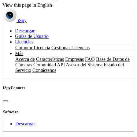
View this page in English
iSpy
Descargar
Guías de Usuario
Licencias
Comprar Licencia
Gestionar Licencias
Más
Acerca de
Características
Empresas
FAQ
Base de Datos de
Cámaras
Comunidad
API
Asesor del Sistema
Estado del
Servicio
Contáctenos
iSpyConnect
Software
Descargar