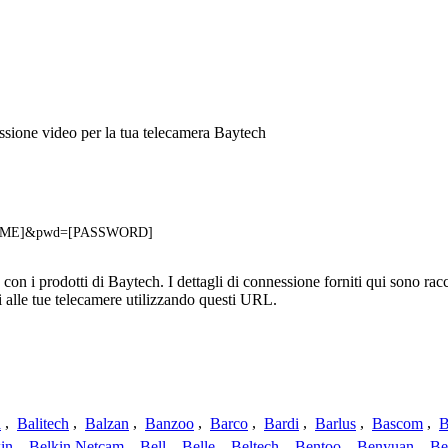
sione video per la tua telecamera Baytech
RNAME]&pwd=[PASSWORD]
n i prodotti di Baytech. I dettagli di connessione forniti qui sono racco
 alle tue telecamere utilizzando questi URL.
a
,
Balitech
,
Balzan
,
Banzoo
,
Barco
,
Bardi
,
Barlus
,
Bascom
,
B
in
,
Belkin Netcam
,
Bell
,
Belle
,
Beltech
,
Bentoo
,
Benyuan
,
Be