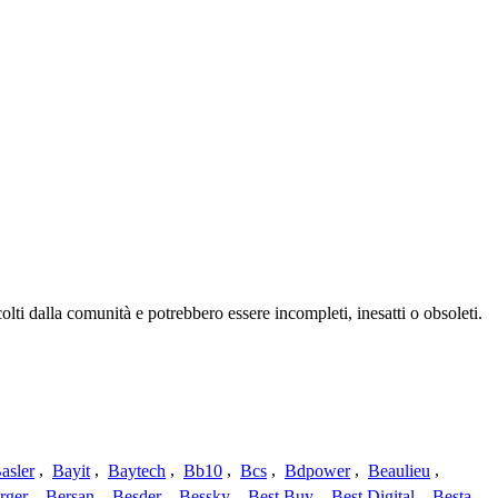
lti dalla comunità e potrebbero essere incompleti, inesatti o obsoleti.
asler
,
Bayit
,
Baytech
,
Bb10
,
Bcs
,
Bdpower
,
Beaulieu
,
rger
,
Bersan
,
Besder
,
Bessky
,
Best Buy
,
Best Digital
,
Besta
,