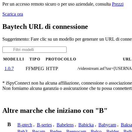
Per un accesso remoto sicuro o per uso aziendale, consulta
Prezzi
Scarica ora
Baytech URL di connessione
Suggerimento: Fare clic su un modello per generare un URL di connes
MODELLI
TIPO
PROTOCOLLO
URL
FFMPEG
HTTP
1.0.7
/videostream.asf?usr=[USE
* iSpyConnect non ha alcuna affiliazione, connessione o associazione co
Non forniamo alcuna garanzia o assicurazione che tu possa connetterti
Altre marche che iniziano con "B"
B
B-qtech
,
B-series
,
Babelens
,
Babicka
,
Babycam
,
Baks
Beb3
,
Becam
,
Bedee
,
Beenocam
,
Belco
,
Belder
,
Belk