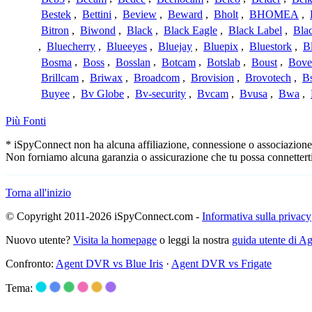
Bestek
,
Bettini
,
Beview
,
Beward
,
Bholt
,
BHOMEA
,
Bitron
,
Biwond
,
Black
,
Black Eagle
,
Black Label
,
Bla
,
Bluecherry
,
Blueeyes
,
Bluejay
,
Bluepix
,
Bluestork
,
B
Bosma
,
Boss
,
Bosslan
,
Botcam
,
Botslab
,
Boust
,
Bove
Brillcam
,
Briwax
,
Broadcom
,
Brovision
,
Brovotech
,
Bs
Buyee
,
Bv Globe
,
Bv-security
,
Bvcam
,
Bvusa
,
Bwa
,
Più Fonti
* iSpyConnect non ha alcuna affiliazione, connessione o associazione co
Non forniamo alcuna garanzia o assicurazione che tu possa connetterti
Torna all'inizio
© Copyright 2011-2026 iSpyConnect.com -
Informativa sulla privacy
Nuovo utente?
Visita la homepage
o leggi la nostra
guida utente di 
Confronto:
Agent DVR vs Blue Iris
·
Agent DVR vs Frigate
Tema: