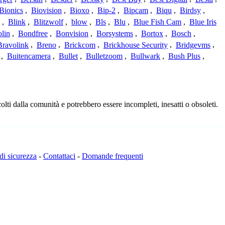
Bionics
,
Biovision
,
Bioxo
,
Bip-2
,
Bipcam
,
Biqu
,
Birdsy
,
,
Blink
,
Blitzwolf
,
blow
,
Bls
,
Blu
,
Blue Fish Cam
,
Blue Iris
lin
,
Bondfree
,
Bonvision
,
Borsystems
,
Bortox
,
Bosch
,
Bravolink
,
Breno
,
Brickcom
,
Brickhouse Security
,
Bridgevms
,
,
Buitencamera
,
Bullet
,
Bulletzoom
,
Bullwark
,
Bush Plus
,
lti dalla comunità e potrebbero essere incompleti, inesatti o obsoleti.
 di sicurezza
-
Contattaci
-
Domande frequenti