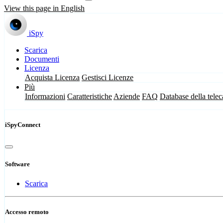
View this page in English
iSpy
Scarica
Documenti
Licenza
Acquista Licenza
Gestisci Licenze
Più
Informazioni
Caratteristiche
Aziende
FAQ
Database della tele
iSpyConnect
Software
Scarica
Accesso remoto