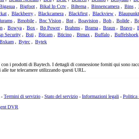
Bigasua
,
Bigfoot
,
Bikal Ip Cctv
,
Biltema
,
Binnencamera
,
Bins
,
ckat
,
Blackberry
,
Blackcamera
,
Blackfirst
,
Blackview
,
Blaupunkt
lurams
,
Bmobile
,
Bnc Vision
,
Bnt
,
Boavision
,
Boh
,
Bolide
,
Bo
n
,
Bowya
,
Box
,
Bp Power
,
Brahms
,
Brama
,
Braun
,
Bravo
,
p Security
,
Bsti
,
Bticam
,
Bticino
,
Btmax
,
Buffalo
,
Buffelshoek
Bxkam
,
Bytec
,
Bytek
n i prodotti di Baytech. I dettagli di connessione forniti qui sono racco
 alle tue telecamere utilizzando questi URL.
-
Termini di servizio
-
Stato del servizio
-
Informazioni legali
-
Politica
Agent DVR