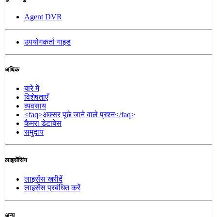
Agent DVR
उपयोगकर्ता गाइड
अधिक
बारे में
विशेषताएँ
व्यवसाय
<faq>अक्सर पूछे जाने वाले प्रश्न</faq>
कैमरा डेटाबेस
समुदाय
लाइसेंसिंग
लाइसेंस खरीदें
लाइसेंस प्रबंधित करें
अन्य