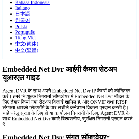
Bahasa Indonesia
Italiano
日本語
한국어
Polski
Português
Tiếng Việt
中文(简体)
中文(繁體)
Embedded Net Dvr आईपी कैमरा सेटअप
यूआरएल गाइड
Agent DVR के साथ अपने Embedded Net Dvr IP कैमरों को कॉन्फ़िगर
करें। हमरे निःशुल्क निगरानी सॉफ़्टवेयर में Embedded Net Dvr मॉडल के
लिए तैयार किया गया सेटअप विज़ार्ड शामिल है, और ONVIF तथा RTSP
संगतता आपको प्लेटफॉर्म के पार लचीले कनेक्शन विकल्प प्रदान करती है।
चाहे घरेलू सुरक्षा के लिए हो या कार्यालय निगरानी के लिए, Agent DVR के
साथ Embedded Net Dvr कैमरे विश्वसनीय, सुरक्षित निगरानी प्रदान करते
हैं।
Embedded Net Dvr संगत सॉफ़्टवेयर*