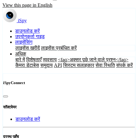
View this page in English
iSpy
डाउनलोड करें
उपयोगकर्ता गाइड
लाइसेंसिंग
लाइसेंस खरीदें
लाइसेंस प्रबंधित करें
अधिक
बारे में
विशेषताएँ
व्यवसाय
<faq>अक्सर पूछे जाने वाले प्रश्न</faq>
कैमरा डेटाबेस
समुदाय
API
सिस्टम सलाहकार
सेवा स्थिति
संपर्क करें
iSpyConnect
सॉफ़्टवेयर
डाउनलोड करें
दूरस्थ पहुँच