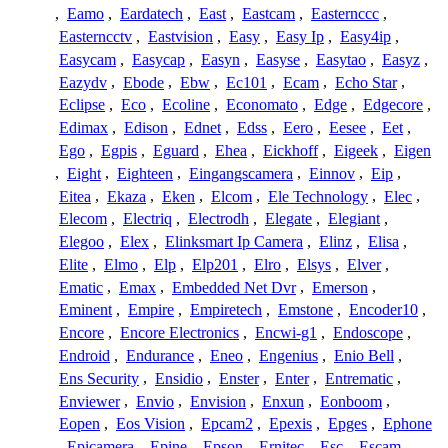
,
Eamo
,
Eardatech
,
East
,
Eastcam
,
Easternccc
,
Easterncctv
,
Eastvision
,
Easy
,
Easy Ip
,
Easy4ip
,
Easycam
,
Easycap
,
Easyn
,
Easyse
,
Easytao
,
Easyz
,
Eazydv
,
Ebode
,
Ebw
,
Ec101
,
Ecam
,
Echo Star
,
Eclipse
,
Eco
,
Ecoline
,
Economato
,
Edge
,
Edgecore
,
Edimax
,
Edison
,
Ednet
,
Edss
,
Eero
,
Eesee
,
Eet
,
Ego
,
Egpis
,
Eguard
,
Ehea
,
Eickhoff
,
Eigeek
,
Eigen
,
Eight
,
Eighteen
,
Eingangscamera
,
Einnov
,
Eip
,
Eitea
,
Ekaza
,
Eken
,
Elcom
,
Ele Technology
,
Elec
,
Elecom
,
Electriq
,
Electrodh
,
Elegate
,
Elegiant
,
Elegoo
,
Elex
,
Elinksmart Ip Camera
,
Elinz
,
Elisa
,
Elite
,
Elmo
,
Elp
,
Elp201
,
Elro
,
Elsys
,
Elver
,
Ematic
,
Emax
,
Embedded Net Dvr
,
Emerson
,
Eminent
,
Empire
,
Empiretech
,
Emstone
,
Encoder10
,
Encore
,
Encore Electronics
,
Encwi-g1
,
Endoscope
,
Endroid
,
Endurance
,
Eneo
,
Engenius
,
Enio Bell
,
Ens Security
,
Ensidio
,
Enster
,
Enter
,
Entrematic
,
Enviewer
,
Envio
,
Envision
,
Enxun
,
Eonboom
,
Eopen
,
Eos Vision
,
Epcam2
,
Epexis
,
Epges
,
Ephone
,
Epicamera
,
Epine
,
Epson
,
Ernitec
,
Esc
,
Escam
,