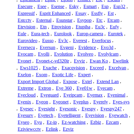
Esecure
,
Esee
,
Esense
,
Esky
,
Esmart
,
Esp
,
Esp32
,
Espressif
,
Esprit Enhanced
,
Essay
,
Essfly
,
Est
,
Estcctv
,
Esternal
,
Esunstar
,
Esypop
,
Etc
,
Etcam
,
Etevision
,
Etn
,
Etrovision
,
Etupiha
,
Eu3c
,
Eufy
,
Eule
,
Eura-tech
,
Eurolook
,
Europ-camera
,
Eurotek
,
Eurovideo
,
Eusso
,
Ev3c
,
Everest
,
Everfocus
,
Eversecu
,
Eversun
,
Evgeni
,
Evidence
,
Evo3d
,
Evocam
,
Evolli
,
Evolution
,
Evolveo
,
Evolylcam
,
Evonet
,
Evonet-c-vd320ir
,
Evviz
,
Ewan Ko
,
Ewelink
,
Ews1025
,
Exache
,
Exacqvision
,
Exceed
,
Excelvan
,
Exelon
,
Exom
,
Exotic Life
,
Expert
,
Export Import Global
,
Expose
,
Extel
,
Extend Lan
,
Extreme
,
Extron
,
Eye 360
,
Eye01w
,
Eyecam
,
Eyecloud
,
Eyeguard
,
Eyeipcam
,
Eyemax
,
Eyenimal
,
Eyenix
,
Eyeon
,
Eyeonet
,
Eyeplus
,
Eyerely
,
Eyes-sys
,
Eyesec
,
Eyesight
,
Eyesonic
,
Eyespy
,
Eyespy247
,
Eyesurv
,
Eyetech
,
Eyetelligent
,
Eyevision
,
Eyewatch
,
Eyseo
,
Eyu
,
Ez-ip
,
Ez-watching
,
Ezbiz
,
Ezcam
,
Eziviewcctv
,
Ezlink
,
Ezviz