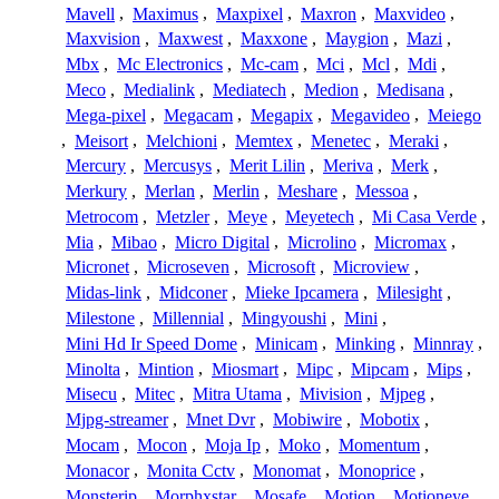
Mavell
,
Maximus
,
Maxpixel
,
Maxron
,
Maxvideo
,
Maxvision
,
Maxwest
,
Maxxone
,
Maygion
,
Mazi
,
Mbx
,
Mc Electronics
,
Mc-cam
,
Mci
,
Mcl
,
Mdi
,
Meco
,
Medialink
,
Mediatech
,
Medion
,
Medisana
,
Mega-pixel
,
Megacam
,
Megapix
,
Megavideo
,
Meiego
,
Meisort
,
Melchioni
,
Memtex
,
Menetec
,
Meraki
,
Mercury
,
Mercusys
,
Merit Lilin
,
Meriva
,
Merk
,
Merkury
,
Merlan
,
Merlin
,
Meshare
,
Messoa
,
Metrocom
,
Metzler
,
Meye
,
Meyetech
,
Mi Casa Verde
,
Mia
,
Mibao
,
Micro Digital
,
Microlino
,
Micromax
,
Micronet
,
Microseven
,
Microsoft
,
Microview
,
Midas-link
,
Midconer
,
Mieke Ipcamera
,
Milesight
,
Milestone
,
Millennial
,
Mingyoushi
,
Mini
,
Mini Hd Ir Speed Dome
,
Minicam
,
Minking
,
Minnray
,
Minolta
,
Mintion
,
Miosmart
,
Mipc
,
Mipcam
,
Mips
,
Misecu
,
Mitec
,
Mitra Utama
,
Mivision
,
Mjpeg
,
Mjpg-streamer
,
Mnet Dvr
,
Mobiwire
,
Mobotix
,
Mocam
,
Mocon
,
Moja Ip
,
Moko
,
Momentum
,
Monacor
,
Monita Cctv
,
Monomat
,
Monoprice
,
Monsterip
,
Morphxstar
,
Mosafe
,
Motion
,
Motioneye
,