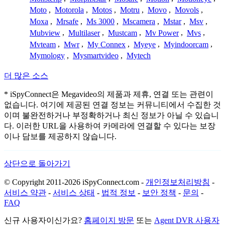
Moto
,
Motorola
,
Motos
,
Motru
,
Movo
,
Movols
,
Moxa
,
Mrsafe
,
Ms 3000
,
Mscamera
,
Mstar
,
Msv
,
Mubview
,
Multilaser
,
Mustcam
,
Mv Power
,
Mvs
,
Mvteam
,
Mwr
,
My Connex
,
Myeye
,
Myindoorcam
,
Mymology
,
Mysmartvideo
,
Mytech
더 많은 소스
* iSpyConnect은 Megavideo의 제품과 제휴, 연결 또는 관련이
없습니다. 여기에 제공된 연결 정보는 커뮤니티에서 수집한 것
이며 불완전하거나 부정확하거나 최신 정보가 아닐 수 있습니
다. 이러한 URL을 사용하여 카메라에 연결할 수 있다는 보장
이나 담보를 제공하지 않습니다.
상단으로 돌아가기
© Copyright 2011-2026 iSpyConnect.com -
개인정보처리방침
-
서비스 약관
-
서비스 상태
-
법적 정보
-
보안 정책
-
문의
-
FAQ
신규 사용자이신가요?
홈페이지 방문
또는
Agent DVR 사용자