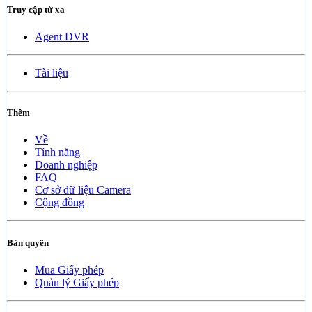
Truy cập từ xa
Agent DVR
Tài liệu
Thêm
Về
Tính năng
Doanh nghiệp
FAQ
Cơ sở dữ liệu Camera
Cộng đồng
Bản quyền
Mua Giấy phép
Quản lý Giấy phép