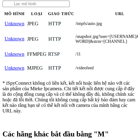
MÔ HÌNH
LOẠI
GIAO THỨC
URL
JPEG
HTTP
Unknown
/tmpfs/auto.jpg
/snapshot.jpg?user=[USERNAME
Unknown
JPEG
HTTP
WORD]&strm=[CHANNEL]
FFMPEG
RTSP
Unknown
/11
MJPEG
HTTP
Unknown
/videofeed
* iSpyConnect không có liên kết, kết nối hoặc liên hệ nào với các
sản phẩm của Mieke Ipcamera. Chi tiết kết nối được cung cấp ở đây
là do cộng đồng cung cấp và có thể không đầy đủ, không chính xác
hoặc đã lỗi thời. Chúng tôi không cung cấp bất kỳ bảo đảm hay cam
kết nào rằng bạn sẽ có thể kết nối với camera của mình bằng các
URL này.
Các hãng khác bắt đầu bằng "M"