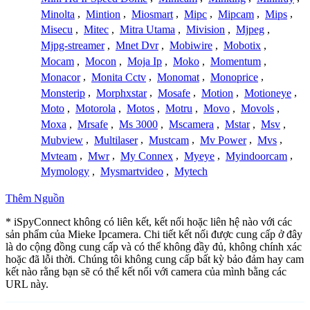
Minolta
,
Mintion
,
Miosmart
,
Mipc
,
Mipcam
,
Mips
,
Misecu
,
Mitec
,
Mitra Utama
,
Mivision
,
Mjpeg
,
Mjpg-streamer
,
Mnet Dvr
,
Mobiwire
,
Mobotix
,
Mocam
,
Mocon
,
Moja Ip
,
Moko
,
Momentum
,
Monacor
,
Monita Cctv
,
Monomat
,
Monoprice
,
Monsterip
,
Morphxstar
,
Mosafe
,
Motion
,
Motioneye
,
Moto
,
Motorola
,
Motos
,
Motru
,
Movo
,
Movols
,
Moxa
,
Mrsafe
,
Ms 3000
,
Mscamera
,
Mstar
,
Msv
,
Mubview
,
Multilaser
,
Mustcam
,
Mv Power
,
Mvs
,
Mvteam
,
Mwr
,
My Connex
,
Myeye
,
Myindoorcam
,
Mymology
,
Mysmartvideo
,
Mytech
Thêm Nguồn
* iSpyConnect không có liên kết, kết nối hoặc liên hệ nào với các
sản phẩm của Mieke Ipcamera. Chi tiết kết nối được cung cấp ở đây
là do cộng đồng cung cấp và có thể không đầy đủ, không chính xác
hoặc đã lỗi thời. Chúng tôi không cung cấp bất kỳ bảo đảm hay cam
kết nào rằng bạn sẽ có thể kết nối với camera của mình bằng các
URL này.