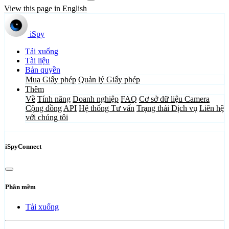
View this page in English
iSpy
Tải xuống
Tài liệu
Bản quyền
Mua Giấy phép
Quản lý Giấy phép
Thêm
Về
Tính năng
Doanh nghiệp
FAQ
Cơ sở dữ liệu Camera
Cộng đồng
API
Hệ thống Tư vấn
Trạng thái Dịch vụ
Liên hệ
với chúng tôi
iSpyConnect
Phần mềm
Tải xuống