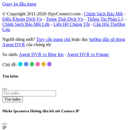
Quay lại đầu trang
© Copyright 2011-2026 iSpyConnect.com -
Chính Sách Bảo Mật
-
Điều Khoản Dịch Vụ
-
Trạng Thái Dịch Vụ
-
Thông Tin Pháp Lý
-
Chính Sách Bảo Mật Lớp
-
Liên Hệ Chúng Tôi
-
Câu Hỏi Thường
Gặp
Người dùng mới?
Truy cập trang chủ
hoặc đọc
hướng dẫn sử dụng
Agent DVR
của chúng tôi
So sánh:
Agent DVR vs Blue Iris
·
Agent DVR vs Frigate
Chủ đề:
Tìm kiếm
Tìm kiếm
Mieke Ipcamera Hướng dẫn kết nối Camera IP
IP