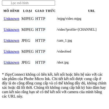
MÔ HÌNH
LOẠI
GIAO THỨC
URL
MJPEG
HTTP
Unknown
/mjpg/video.mjpg
MJPEG
HTTP
Unknown
/video?profile=[CHANNEL]
JPEG
HTTP
Unknown
/cam_1.jpg
MJPEG
HTTP
Unknown
/videofeed
JPEG
HTTP
Unknown
/shot.jpg
* iSpyConnect không có liên kết, kết nối hoặc liên hệ nào với các
sản phẩm của Phobe Micro Ink. Chi tiết kết nối được cung cấp ở
đây là do cộng đồng cung cấp và có thể không đầy đủ, không chính
xác hoặc đã lỗi thời. Chúng tôi không cung cấp bất kỳ bảo đảm hay
cam kết nào rằng bạn sẽ có thể kết nối với camera của mình bằng
các URL này.