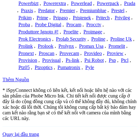
Powerbizt
,
Powerextra
,
Powerlead
,
Powerpack
,
Prada
,
Praxis
,
Predator
,
Premier
,
Premiumblue
,
Prestel
,
Prikim
,
Prime
,
Pripaso
,
Pristenek
,
Pritech
,
Privileg
,
Proba
,
Probe Digital
,
Procam
,
Procctv
,
Produttore Ignoto #!
,
Proelite
,
Proimage
,
Prok Electronics
,
Prolab Security
,
Proline
,
Proline Uk
,
Prolink
,
Prolook
,
Prolynx
,
Promax Usa
,
Promelit
,
Pronext
,
Proscan
,
Provecam
,
Provideo
,
Proview
,
Provision
,
Provisual
,
Ps-link
,
Psi Robot
,
Psp
,
Ptcl
,
Ptz05
,
Ptzoptics
,
Pumatronix
,
Pyle
Thêm Nguồn
* iSpyConnect không có liên kết, kết nối hoặc liên hệ nào với các
sản phẩm của Phobe Micro Ink. Chi tiết kết nối được cung cấp ở
đây là do cộng đồng cung cấp và có thể không đầy đủ, không chính
xác hoặc đã lỗi thời. Chúng tôi không cung cấp bất kỳ bảo đảm hay
cam kết nào rằng bạn sẽ có thể kết nối với camera của mình bằng
các URL này.
Quay lại đầu trang