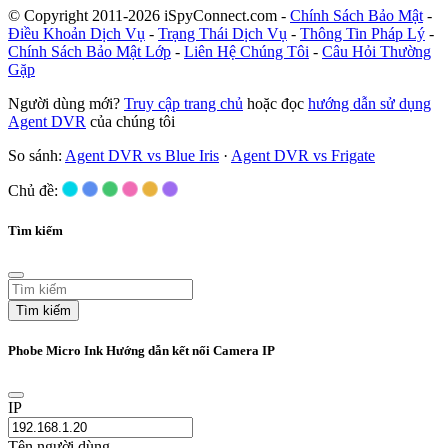
© Copyright 2011-2026 iSpyConnect.com -
Chính Sách Bảo Mật
-
Điều Khoản Dịch Vụ
-
Trạng Thái Dịch Vụ
-
Thông Tin Pháp Lý
-
Chính Sách Bảo Mật Lớp
-
Liên Hệ Chúng Tôi
-
Câu Hỏi Thường
Gặp
Người dùng mới?
Truy cập trang chủ
hoặc đọc
hướng dẫn sử dụng
Agent DVR
của chúng tôi
So sánh:
Agent DVR vs Blue Iris
·
Agent DVR vs Frigate
Chủ đề:
Tìm kiếm
Tìm kiếm
Phobe Micro Ink Hướng dẫn kết nối Camera IP
IP
Tên người dùng