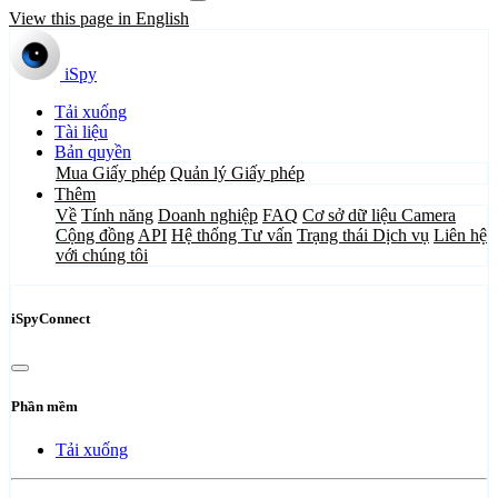
View this page in English
iSpy
Tải xuống
Tài liệu
Bản quyền
Mua Giấy phép
Quản lý Giấy phép
Thêm
Về
Tính năng
Doanh nghiệp
FAQ
Cơ sở dữ liệu Camera
Cộng đồng
API
Hệ thống Tư vấn
Trạng thái Dịch vụ
Liên hệ
với chúng tôi
iSpyConnect
Phần mềm
Tải xuống