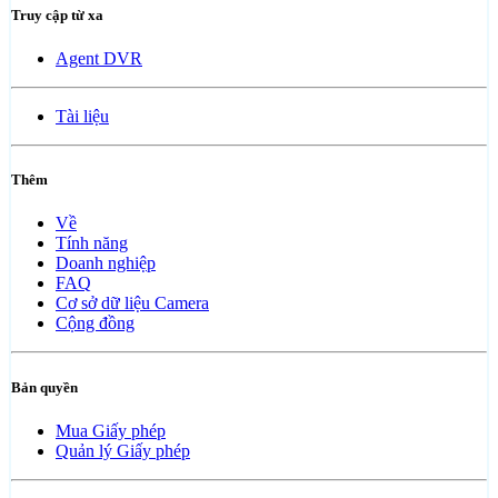
Truy cập từ xa
Agent DVR
Tài liệu
Thêm
Về
Tính năng
Doanh nghiệp
FAQ
Cơ sở dữ liệu Camera
Cộng đồng
Bản quyền
Mua Giấy phép
Quản lý Giấy phép