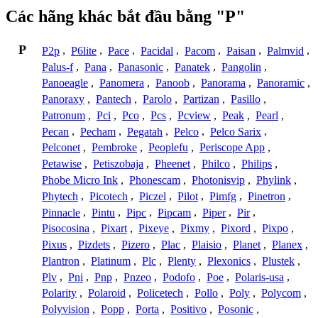
Các hãng khác bắt đầu bằng "P"
P
P2p
,
P6lite
,
Pace
,
Pacidal
,
Pacom
,
Paisan
,
Palmvid
,
Palus-f
,
Pana
,
Panasonic
,
Panatek
,
Pangolin
,
Panoeagle
,
Panomera
,
Panoob
,
Panorama
,
Panoramic
,
Panoraxy
,
Pantech
,
Parolo
,
Partizan
,
Pasillo
,
Patronum
,
Pci
,
Pco
,
Pcs
,
Pcview
,
Peak
,
Pearl
,
Pecan
,
Pecham
,
Pegatah
,
Pelco
,
Pelco Sarix
,
Pelconet
,
Pembroke
,
Peoplefu
,
Periscope App
,
Petawise
,
Petiszobaja
,
Pheenet
,
Philco
,
Philips
,
Phobe Micro Ink
,
Phonescam
,
Photonisvip
,
Phylink
,
Phytech
,
Picotech
,
Piczel
,
Pilot
,
Pimfg
,
Pinetron
,
Pinnacle
,
Pintu
,
Pipc
,
Pipcam
,
Piper
,
Pir
,
Pisocosina
,
Pixart
,
Pixeye
,
Pixmy
,
Pixord
,
Pixpo
,
Pixus
,
Pizdets
,
Pizero
,
Plac
,
Plaisio
,
Planet
,
Planex
,
Plantron
,
Platinum
,
Plc
,
Plenty
,
Plexonics
,
Plustek
,
Plv
,
Pni
,
Pnp
,
Pnzeo
,
Podofo
,
Poe
,
Polaris-usa
,
Polarity
,
Polaroid
,
Policetech
,
Pollo
,
Poly
,
Polycom
,
Polyvision
,
Popp
,
Porta
,
Positivo
,
Posonic
,