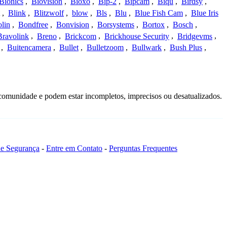
Bionics
,
Biovision
,
Bioxo
,
Bip-2
,
Bipcam
,
Biqu
,
Birdsy
,
,
Blink
,
Blitzwolf
,
blow
,
Bls
,
Blu
,
Blue Fish Cam
,
Blue Iris
lin
,
Bondfree
,
Bonvision
,
Borsystems
,
Bortox
,
Bosch
,
Bravolink
,
Breno
,
Brickcom
,
Brickhouse Security
,
Bridgevms
,
,
Buitencamera
,
Bullet
,
Bulletzoom
,
Bullwark
,
Bush Plus
,
comunidade e podem estar incompletos, imprecisos ou desatualizados.
 de Segurança
-
Entre em Contato
-
Perguntas Frequentes