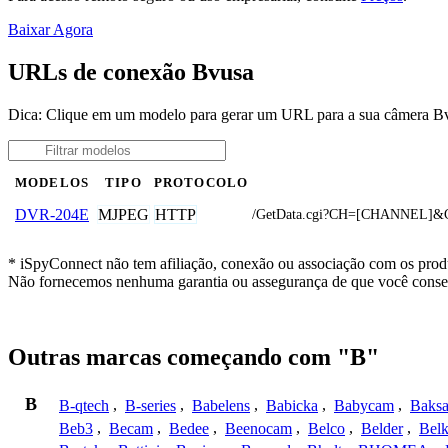
Baixar Agora
URLs de conexão Bvusa
Dica: Clique em um modelo para gerar um URL para a sua câmera B
MODELOS
TIPO
PROTOCOLO
MJPEG
HTTP
DVR-204E
/GetData.cgi?CH=[CHANNEL]&
* iSpyConnect não tem afiliação, conexão ou associação com os produ
Não fornecemos nenhuma garantia ou assegurança de que você conseg
Outras marcas começando com "B"
B
B-qtech
,
B-series
,
Babelens
,
Babicka
,
Babycam
,
Baks
Beb3
,
Becam
,
Bedee
,
Beenocam
,
Belco
,
Belder
,
Belk