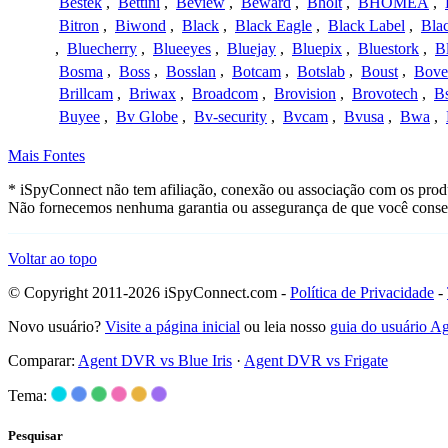
Bestek
,
Bettini
,
Beview
,
Beward
,
Bholt
,
BHOMEA
,
Bitron
,
Biwond
,
Black
,
Black Eagle
,
Black Label
,
Bla
,
Bluecherry
,
Blueeyes
,
Bluejay
,
Bluepix
,
Bluestork
,
B
Bosma
,
Boss
,
Bosslan
,
Botcam
,
Botslab
,
Boust
,
Bove
Brillcam
,
Briwax
,
Broadcom
,
Brovision
,
Brovotech
,
Bs
Buyee
,
Bv Globe
,
Bv-security
,
Bvcam
,
Bvusa
,
Bwa
,
Mais Fontes
* iSpyConnect não tem afiliação, conexão ou associação com os produ
Não fornecemos nenhuma garantia ou assegurança de que você conseg
Voltar ao topo
© Copyright 2011-2026 iSpyConnect.com -
Política de Privacidade
-
Novo usuário?
Visite a página inicial
ou leia nosso
guia do usuário 
Comparar:
Agent DVR vs Blue Iris
·
Agent DVR vs Frigate
Tema:
Pesquisar