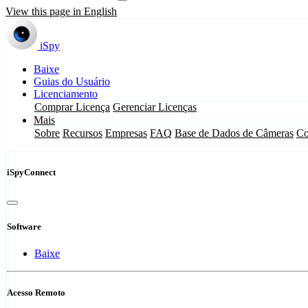
View this page in English
iSpy
Baixe
Guias do Usuário
Licenciamento
Comprar Licença
Gerenciar Licenças
Mais
Sobre
Recursos
Empresas
FAQ
Base de Dados de Câmeras
Co
iSpyConnect
Software
Baixe
Acesso Remoto