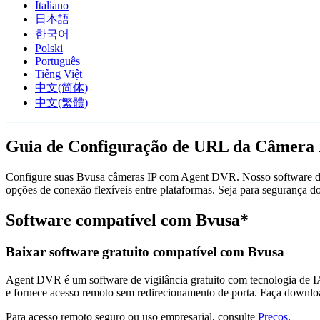
Italiano
日本語
한국어
Polski
Português
Tiếng Việt
中文(简体)
中文(繁體)
Guia de Configuração de URL da Câmera 
Configure suas Bvusa câmeras IP com Agent DVR. Nosso software de v
opções de conexão flexíveis entre plataformas. Seja para segurança 
Software compatível com Bvusa*
Baixar software gratuito compatível com Bvusa
Agent DVR é um software de vigilância gratuito com tecnologia de IA 
e fornece acesso remoto sem redirecionamento de porta. Faça downlo
Para acesso remoto seguro ou uso empresarial, consulte
Preços
.