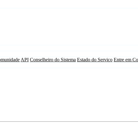
munidade
API
Conselheiro do Sistema
Estado do Serviço
Entre em Co