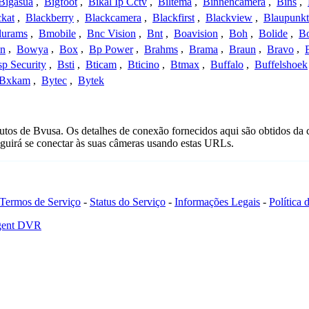
Bigasua
,
Bigfoot
,
Bikal Ip Cctv
,
Biltema
,
Binnencamera
,
Bins
,
ckat
,
Blackberry
,
Blackcamera
,
Blackfirst
,
Blackview
,
Blaupunkt
lurams
,
Bmobile
,
Bnc Vision
,
Bnt
,
Boavision
,
Boh
,
Bolide
,
Bo
n
,
Bowya
,
Box
,
Bp Power
,
Brahms
,
Brama
,
Braun
,
Bravo
,
p Security
,
Bsti
,
Bticam
,
Bticino
,
Btmax
,
Buffalo
,
Buffelshoek
Bxkam
,
Bytec
,
Bytek
tos de Bvusa. Os detalhes de conexão fornecidos aqui são obtidos da 
uirá se conectar às suas câmeras usando estas URLs.
Termos de Serviço
-
Status do Serviço
-
Informações Legais
-
Política
Agent DVR