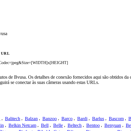
vusa
URL
Codec=jpeg&Size=[WIDTH]x[HEIGHT]
tos de Bvusa. Os detalhes de conexão fornecidos aqui são obtidos da 
uirá se conectar às suas câmeras usando estas URLs.
a
,
Balitech
,
Balzan
,
Banzoo
,
Barco
,
Bardi
,
Barlus
,
Bascom
,
B
in
,
Belkin Netcam
,
Bell
,
Belle
,
Beltech
,
Bentoo
,
Benyuan
,
Be