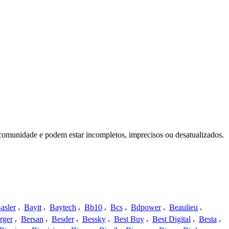
comunidade e podem estar incompletos, imprecisos ou desatualizados.
asler
,
Bayit
,
Baytech
,
Bb10
,
Bcs
,
Bdpower
,
Beaulieu
,
rger
,
Bersan
,
Besder
,
Bessky
,
Best Buy
,
Best Digital
,
Besta
,