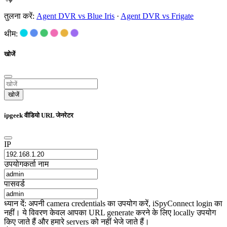
तुलना करें:
Agent DVR vs Blue Iris
·
Agent DVR vs Frigate
थीम:
खोजें
खोजें
ipgeek वीडियो URL जेनरेटर
IP
उपयोगकर्ता नाम
पासवर्ड
ध्यान दें: अपनी camera credentials का उपयोग करें, iSpyConnect login का
नहीं। ये विवरण केवल आपका URL generate करने के लिए locally उपयोग
किए जाते हैं और हमारे servers को नहीं भेजे जाते हैं।