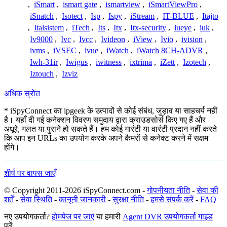
,
iSmart
,
ismart gate
,
ismartview
,
iSmartViewPro
,
iSnatch
,
Isotect
,
Isp
,
Ispy
,
iStream
,
IT-BLUE
,
Itajto
,
Italsistem
,
iTech
,
Its
,
Itx
,
Itx-security
,
iueye
,
iuk
,
Iv9000
,
Ivc
,
Ivcc
,
Ivideon
,
iView
,
Ivio
,
ivision
,
ivms
,
iVSEC
,
ivue
,
iWatch
,
iWatch 8CH-ADVR
,
Iwh-31ir
,
Iwigus
,
iwitness
,
ixtrima
,
iZett
,
Izotech
,
Iztouch
,
Izviz
अधिक स्रोत
* iSpyConnect का ipgeek के उत्पादों से कोई संबंध, जुड़ाव या साहचर्य नहीं
है। यहाँ दी गई कनेक्शन विवरण समुदाय द्वारा क्राउडसोर्स किए गए हैं और
अधूरे, गलत या पुराने हो सकते हैं। हम कोई गारंटी या वारंटी प्रदान नहीं करते
कि आप इन URLs का उपयोग करके अपने कैमरों से कनेक्ट करने में सक्षम
होंगे।
शीर्ष पर वापस जाएँ
© Copyright 2011-2026 iSpyConnect.com -
गोपनीयता नीति
-
सेवा की
शर्तें
-
सेवा स्थिति
-
कानूनी जानकारी
-
सुरक्षा नीति
-
हमसे संपर्क करें
-
FAQ
नए उपयोगकर्ता?
होमपेज पर जाएं
या हमारी
Agent DVR उपयोगकर्ता गाइड
पढ़ें