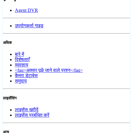
Agent DVR
उपयोगकर्ता गाइड
अधिक
बारे में
विशेषताएँ
व्यवसाय
<faq>अक्सर पूछे जाने वाले प्रश्न</faq>
कैमरा डेटाबेस
समुदाय
लाइसेंसिंग
लाइसेंस खरीदें
लाइसेंस प्रबंधित करें
अन्य