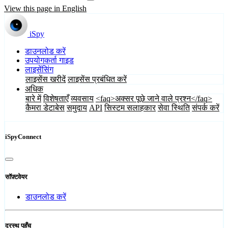
View this page in English
iSpy
डाउनलोड करें
उपयोगकर्ता गाइड
लाइसेंसिंग
लाइसेंस खरीदें
लाइसेंस प्रबंधित करें
अधिक
बारे में
विशेषताएँ
व्यवसाय
<faq>अक्सर पूछे जाने वाले प्रश्न</faq>
कैमरा डेटाबेस
समुदाय
API
सिस्टम सलाहकार
सेवा स्थिति
संपर्क करें
iSpyConnect
सॉफ़्टवेयर
डाउनलोड करें
दूरस्थ पहुँच