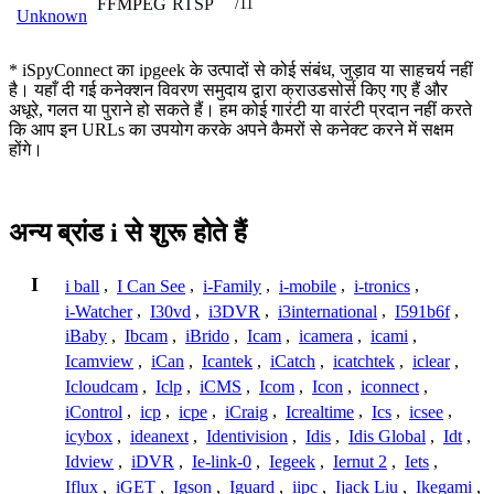
FFMPEG
RTSP
/11
Unknown
* iSpyConnect का ipgeek के उत्पादों से कोई संबंध, जुड़ाव या साहचर्य नहीं
है। यहाँ दी गई कनेक्शन विवरण समुदाय द्वारा क्राउडसोर्स किए गए हैं और
अधूरे, गलत या पुराने हो सकते हैं। हम कोई गारंटी या वारंटी प्रदान नहीं करते
कि आप इन URLs का उपयोग करके अपने कैमरों से कनेक्ट करने में सक्षम
होंगे।
अन्य ब्रांड i से शुरू होते हैं
I
i ball
,
I Can See
,
i-Family
,
i-mobile
,
i-tronics
,
i-Watcher
,
I30vd
,
i3DVR
,
i3international
,
I591b6f
,
iBaby
,
Ibcam
,
iBrido
,
Icam
,
icamera
,
icami
,
Icamview
,
iCan
,
Icantek
,
iCatch
,
icatchtek
,
iclear
,
Icloudcam
,
Iclp
,
iCMS
,
Icom
,
Icon
,
iconnect
,
iControl
,
icp
,
icpe
,
iCraig
,
Icrealtime
,
Ics
,
icsee
,
icybox
,
ideanext
,
Identivision
,
Idis
,
Idis Global
,
Idt
,
Idview
,
iDVR
,
Ie-link-0
,
Iegeek
,
Iernut 2
,
Iets
,
Iflux
,
iGET
,
Igson
,
Iguard
,
iipc
,
Ijack Liu
,
Ikegami
,