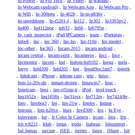
Ip Power
,
Ip Pro Tech
,
Ip Video
,
ip wamato
,
Ip Webcam (android)
,
Ip Webcam App
,
Ip Webcam Pro
,
ip Wifi
,
Ip-300ptw
,
Ip-402b
,
Ip-m-p836v
,
Ip-speeddome
,
Ip-t5201-f
,
Ip112
,
Ip302
,
Ip3393pv2
,
Ip400
,
Ip4112poe
,
ip633
,
Ip66
,
Ip6795p
,
Ip_cam_inspector
,
iPad IPCamera
,
ipam
,
iParkings
,
Ipbell
,
Ipc
,
ipc 360
,
Ipc-bo
,
Ipc-f10p
,
Ipc-model
,
Ipc-other
,
Ipc365
,
Ipcam 2015
,
ipcam android
,
ipcam central
,
ipcam-oprit
,
Ipcameros
,
Ipcc
,
Ipce
,
Ipcmontor
,
ipcom
,
Ipd
,
Ipdom-hz0102
,
Ipega
,
ipela
,
Ipeye
,
Ipfd200
,
Ipfd201
,
Ipg
,
Ipgah9oc2am7
,
ipgeek
,
Iphdcam
,
iPhone
,
iphone cam
,
ipip
,
Ipixo
,
Ipm-1z-20x-dn
,
ipmart-design
,
Ipnawin7
,
Ipnc
,
Ipnetcam
,
Ipnz
,
ipo-vf1mp-ir
,
iPod
,
ipod touch
,
Ipq1652x
,
Ipq1658x
,
Ipr31esx
,
Ipr712m
,
Ipr7424/8e
,
Ipro
,
Iprobot3
,
Ips
,
Ips-21w
,
Ipteles
,
Iptime
,
Iptronic
,
Iptz-h20xx
,
Ipux
,
Ipvd300
,
Ipx
,
Iq Eye
,
Iqinvision
,
Iqr
,
Ir Color Ip Camera
,
ircam
,
Irea
,
Iris
,
iris rc8221
,
Irlab
,
irmas
,
iroda
,
Isabeau
,
Isbsupport
,
Isd Jaguar
,
isecure
,
iSEE
,
iseetec
,
Iseeu
,
iShare
,
Isit