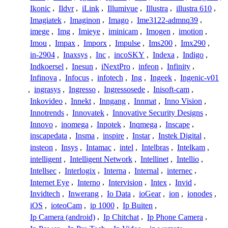
Ikonic
,
Ildvr
,
iLink
,
Illumivue
,
Illustra
,
illustra 610
,
Imagiatek
,
Imaginon
,
Imago
,
Ime3122-admnq39
,
imege
,
Img
,
Imieye
,
iminicam
,
Imogen
,
imotion
,
Imou
,
Impax
,
Imporx
,
Impulse
,
Ims200
,
Imx290
,
in-2904
,
Inaxsys
,
Inc
,
incoSKY
,
Indexa
,
Indigo
,
Indkoersel
,
Inesun
,
iNextPro
,
infeon
,
Infinity
,
Infinova
,
Infocus
,
infotech
,
Ing
,
Ingeek
,
Ingenic-v01
,
ingrasys
,
Ingresso
,
Ingressosede
,
Inisoft-cam
,
Inkovideo
,
Innekt
,
Inngang
,
Innmat
,
Inno Vision
,
Innotrends
,
Innovatek
,
Innovative Security Designs
,
Innovo
,
inomega
,
Inpotek
,
Inqmega
,
Inscape
,
inscapedata
,
Insma
,
inspire
,
Instar
,
Instek Digital
,
insteon
,
Insys
,
Intamac
,
intel
,
Intelbras
,
Intelkam
,
intelligent
,
Intelligent Network
,
Intellinet
,
Intellio
,
Intellsec
,
Interlogix
,
Interna
,
Internal
,
internec
,
Internet Eye
,
Interno
,
Intervision
,
Intex
,
Invid
,
Invidtech
,
Inwerang
,
Io Data
,
ioGear
,
ion
,
ionodes
,
iOS
,
ioteoCam
,
ip 1000
,
Ip Buiten
,
Ip Camera (android)
,
Ip Chitchat
,
Ip Phone Camera
,