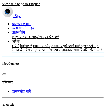
View this page in English
iSpy
डाउनलोड करें
उपयोगकर्ता गाइड
लाइसेंसिंग
लाइसेंस खरीदें
लाइसेंस प्रबंधित करें
अधिक
बारे में
विशेषताएँ
व्यवसाय
<faq>अक्सर पूछे जाने वाले प्रश्न</faq>
कैमरा डेटाबेस
समुदाय
API
सिस्टम सलाहकार
सेवा स्थिति
संपर्क करें
iSpyConnect
सॉफ़्टवेयर
डाउनलोड करें
दूरस्थ पहुँच