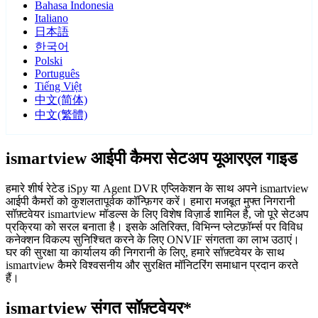
Bahasa Indonesia
Italiano
日本語
한국어
Polski
Português
Tiếng Việt
中文(简体)
中文(繁體)
ismartview आईपी कैमरा सेटअप यूआरएल गाइड
हमारे शीर्ष रेटेड iSpy या Agent DVR एप्लिकेशन के साथ अपने ismartview
आईपी कैमरों को कुशलतापूर्वक कॉन्फ़िगर करें। हमारा मजबूत मुफ्त निगरानी
सॉफ़्टवेयर ismartview मॉडल्स के लिए विशेष विज़ार्ड शामिल है, जो पूरे सेटअप
प्रक्रिया को सरल बनाता है। इसके अतिरिक्त, विभिन्न प्लेटफ़ॉर्म्स पर विविध
कनेक्शन विकल्प सुनिश्चित करने के लिए ONVIF संगतता का लाभ उठाएं।
घर की सुरक्षा या कार्यालय की निगरानी के लिए, हमारे सॉफ़्टवेयर के साथ
ismartview कैमरे विश्वसनीय और सुरक्षित मॉनिटरिंग समाधान प्रदान करते
हैं।
ismartview संगत सॉफ़्टवेयर*