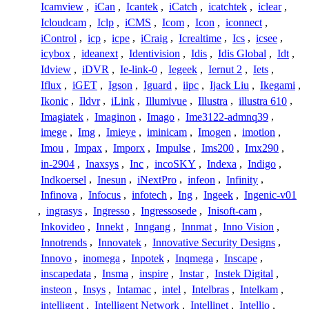
Icamview
,
iCan
,
Icantek
,
iCatch
,
icatchtek
,
iclear
,
Icloudcam
,
Iclp
,
iCMS
,
Icom
,
Icon
,
iconnect
,
iControl
,
icp
,
icpe
,
iCraig
,
Icrealtime
,
Ics
,
icsee
,
icybox
,
ideanext
,
Identivision
,
Idis
,
Idis Global
,
Idt
,
Idview
,
iDVR
,
Ie-link-0
,
Iegeek
,
Iernut 2
,
Iets
,
Iflux
,
iGET
,
Igson
,
Iguard
,
iipc
,
Ijack Liu
,
Ikegami
,
Ikonic
,
Ildvr
,
iLink
,
Illumivue
,
Illustra
,
illustra 610
,
Imagiatek
,
Imaginon
,
Imago
,
Ime3122-admnq39
,
imege
,
Img
,
Imieye
,
iminicam
,
Imogen
,
imotion
,
Imou
,
Impax
,
Imporx
,
Impulse
,
Ims200
,
Imx290
,
in-2904
,
Inaxsys
,
Inc
,
incoSKY
,
Indexa
,
Indigo
,
Indkoersel
,
Inesun
,
iNextPro
,
infeon
,
Infinity
,
Infinova
,
Infocus
,
infotech
,
Ing
,
Ingeek
,
Ingenic-v01
,
ingrasys
,
Ingresso
,
Ingressosede
,
Inisoft-cam
,
Inkovideo
,
Innekt
,
Inngang
,
Innmat
,
Inno Vision
,
Innotrends
,
Innovatek
,
Innovative Security Designs
,
Innovo
,
inomega
,
Inpotek
,
Inqmega
,
Inscape
,
inscapedata
,
Insma
,
inspire
,
Instar
,
Instek Digital
,
insteon
,
Insys
,
Intamac
,
intel
,
Intelbras
,
Intelkam
,
intelligent
,
Intelligent Network
,
Intellinet
,
Intellio
,