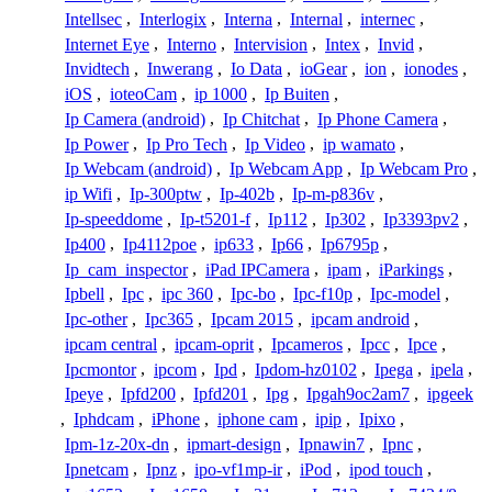
Intellsec
,
Interlogix
,
Interna
,
Internal
,
internec
,
Internet Eye
,
Interno
,
Intervision
,
Intex
,
Invid
,
Invidtech
,
Inwerang
,
Io Data
,
ioGear
,
ion
,
ionodes
,
iOS
,
ioteoCam
,
ip 1000
,
Ip Buiten
,
Ip Camera (android)
,
Ip Chitchat
,
Ip Phone Camera
,
Ip Power
,
Ip Pro Tech
,
Ip Video
,
ip wamato
,
Ip Webcam (android)
,
Ip Webcam App
,
Ip Webcam Pro
,
ip Wifi
,
Ip-300ptw
,
Ip-402b
,
Ip-m-p836v
,
Ip-speeddome
,
Ip-t5201-f
,
Ip112
,
Ip302
,
Ip3393pv2
,
Ip400
,
Ip4112poe
,
ip633
,
Ip66
,
Ip6795p
,
Ip_cam_inspector
,
iPad IPCamera
,
ipam
,
iParkings
,
Ipbell
,
Ipc
,
ipc 360
,
Ipc-bo
,
Ipc-f10p
,
Ipc-model
,
Ipc-other
,
Ipc365
,
Ipcam 2015
,
ipcam android
,
ipcam central
,
ipcam-oprit
,
Ipcameros
,
Ipcc
,
Ipce
,
Ipcmontor
,
ipcom
,
Ipd
,
Ipdom-hz0102
,
Ipega
,
ipela
,
Ipeye
,
Ipfd200
,
Ipfd201
,
Ipg
,
Ipgah9oc2am7
,
ipgeek
,
Iphdcam
,
iPhone
,
iphone cam
,
ipip
,
Ipixo
,
Ipm-1z-20x-dn
,
ipmart-design
,
Ipnawin7
,
Ipnc
,
Ipnetcam
,
Ipnz
,
ipo-vf1mp-ir
,
iPod
,
ipod touch
,