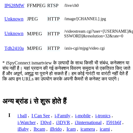
FFMPEG
RTSP
IP628MW
/live/ch0
JPEG
HTTP
Unknown
/image/[CHANNEL].jpg
/videostream.cgi?user=[USERNAME]
Unknown
MJPEG
HTTP
SSWORD]&resolution=32&rate=0
MJPEG
HTTP
Tdh2410a
/axis-cgi/mjpg/video.cgi
* iSpyConnect ismartview के उत्पादों के साथ किसी भी संबंध, कनेक्शन या
संघ नहीं है। यहां प्रदान की गई कनेक्शन विवरण समुदाय से एकत्रित किए जाते
हैं और अपूर्ण, अशुद्ध या पुराने हो सकते हैं। हम कोई गारंटी या वारंटी नहीं देते हैं
कि आप इन URLs का उपयोग करके अपनी कैमरों से कनेक्ट कर पाएंगे।
अन्य ब्रांड i से शुरू होते हैं
I
i ball
,
I Can See
,
i-Family
,
i-mobile
,
i-tronics
,
i-Watcher
,
I30vd
,
i3DVR
,
i3international
,
I591b6f
,
iBaby
,
Ibcam
,
iBrido
,
Icam
,
icamera
,
icami
,