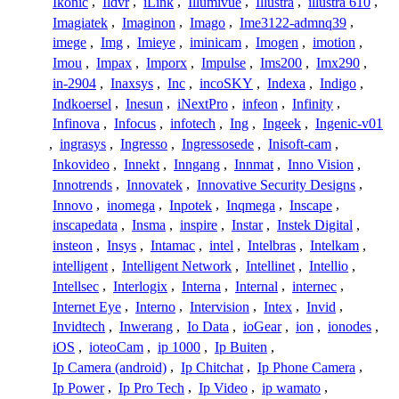
Ikonic
,
Ildvr
,
iLink
,
Illumivue
,
Illustra
,
illustra 610
,
Imagiatek
,
Imaginon
,
Imago
,
Ime3122-admnq39
,
imege
,
Img
,
Imieye
,
iminicam
,
Imogen
,
imotion
,
Imou
,
Impax
,
Imporx
,
Impulse
,
Ims200
,
Imx290
,
in-2904
,
Inaxsys
,
Inc
,
incoSKY
,
Indexa
,
Indigo
,
Indkoersel
,
Inesun
,
iNextPro
,
infeon
,
Infinity
,
Infinova
,
Infocus
,
infotech
,
Ing
,
Ingeek
,
Ingenic-v01
,
ingrasys
,
Ingresso
,
Ingressosede
,
Inisoft-cam
,
Inkovideo
,
Innekt
,
Inngang
,
Innmat
,
Inno Vision
,
Innotrends
,
Innovatek
,
Innovative Security Designs
,
Innovo
,
inomega
,
Inpotek
,
Inqmega
,
Inscape
,
inscapedata
,
Insma
,
inspire
,
Instar
,
Instek Digital
,
insteon
,
Insys
,
Intamac
,
intel
,
Intelbras
,
Intelkam
,
intelligent
,
Intelligent Network
,
Intellinet
,
Intellio
,
Intellsec
,
Interlogix
,
Interna
,
Internal
,
internec
,
Internet Eye
,
Interno
,
Intervision
,
Intex
,
Invid
,
Invidtech
,
Inwerang
,
Io Data
,
ioGear
,
ion
,
ionodes
,
iOS
,
ioteoCam
,
ip 1000
,
Ip Buiten
,
Ip Camera (android)
,
Ip Chitchat
,
Ip Phone Camera
,
Ip Power
,
Ip Pro Tech
,
Ip Video
,
ip wamato
,