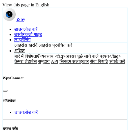
View this page in English
iSpy
डाउनलोड करें
उपयोगकर्ता गाइड
लाइसेंसिंग
लाइसेंस खरीदें
लाइसेंस प्रबंधित करें
अधिक
बारे में
विशेषताएँ
व्यवसाय
<faq>अक्सर पूछे जाने वाले प्रश्न</faq>
कैमरा डेटाबेस
समुदाय
API
सिस्टम सलाहकार
सेवा स्थिति
संपर्क करें
iSpyConnect
सॉफ़्टवेयर
डाउनलोड करें
दूरस्थ पहुँच