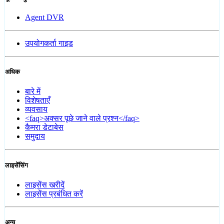
Agent DVR
उपयोगकर्ता गाइड
अधिक
बारे में
विशेषताएँ
व्यवसाय
<faq>अक्सर पूछे जाने वाले प्रश्न</faq>
कैमरा डेटाबेस
समुदाय
लाइसेंसिंग
लाइसेंस खरीदें
लाइसेंस प्रबंधित करें
अन्य