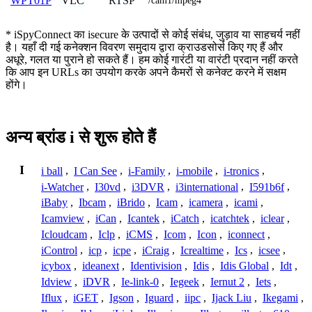
VLC
RTSP
WPT01P
/cam1/mpeg4
* iSpyConnect का isecure के उत्पादों से कोई संबंध, जुड़ाव या साहचर्य नहीं
है। यहाँ दी गई कनेक्शन विवरण समुदाय द्वारा क्राउडसोर्स किए गए हैं और
अधूरे, गलत या पुराने हो सकते हैं। हम कोई गारंटी या वारंटी प्रदान नहीं करते
कि आप इन URLs का उपयोग करके अपने कैमरों से कनेक्ट करने में सक्षम
होंगे।
अन्य ब्रांड i से शुरू होते हैं
I
i ball
,
I Can See
,
i-Family
,
i-mobile
,
i-tronics
,
i-Watcher
,
I30vd
,
i3DVR
,
i3international
,
I591b6f
,
iBaby
,
Ibcam
,
iBrido
,
Icam
,
icamera
,
icami
,
Icamview
,
iCan
,
Icantek
,
iCatch
,
icatchtek
,
iclear
,
Icloudcam
,
Iclp
,
iCMS
,
Icom
,
Icon
,
iconnect
,
iControl
,
icp
,
icpe
,
iCraig
,
Icrealtime
,
Ics
,
icsee
,
icybox
,
ideanext
,
Identivision
,
Idis
,
Idis Global
,
Idt
,
Idview
,
iDVR
,
Ie-link-0
,
Iegeek
,
Iernut 2
,
Iets
,
Iflux
,
iGET
,
Igson
,
Iguard
,
iipc
,
Ijack Liu
,
Ikegami
,