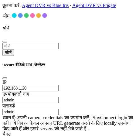
तुलना करें:
Agent DVR vs Blue Iris
·
Agent DVR vs Frigate
थीम:
खोजें
खोजें
isecure वीडियो URL जेनरेटर
IP
उपयोगकर्ता नाम
पासवर्ड
ध्यान दें: अपनी camera credentials का उपयोग करें, iSpyConnect login का
नहीं। ये विवरण केवल आपका URL generate करने के लिए locally उपयोग
किए जाते हैं और हमारे servers को नहीं भेजे जाते हैं।
चैनल