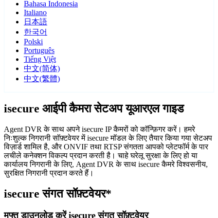
Bahasa Indonesia
Italiano
日本語
한국어
Polski
Português
Tiếng Việt
中文(简体)
中文(繁體)
isecure आईपी कैमरा सेटअप यूआरएल गाइड
Agent DVR के साथ अपने isecure IP कैमरों को कॉन्फ़िगर करें। हमरे
निःशुल्क निगरानी सॉफ़्टवेयर में isecure मॉडल के लिए तैयार किया गया सेटअप
विज़ार्ड शामिल है, और ONVIF तथा RTSP संगतता आपको प्लेटफॉर्म के पार
लचीले कनेक्शन विकल्प प्रदान करती है। चाहे घरेलू सुरक्षा के लिए हो या
कार्यालय निगरानी के लिए, Agent DVR के साथ isecure कैमरे विश्वसनीय,
सुरक्षित निगरानी प्रदान करते हैं।
isecure संगत सॉफ़्टवेयर*
मुफ्त डाउनलोड करें isecure संगत सॉफ़्टवेयर