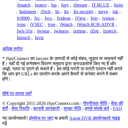
iSnatch
,
Isotect
,
Isp
,
Ispy
,
iStream
,
IT-BLUE
,
Itajto
,
Italsistem
,
iTech
,
Its
,
Itx
,
Itx-security
,
iueye
,
iuk
,
Iv9000
,
Ivc
,
Ivcc
,
Ivideon
,
iView
,
Ivio
,
ivision
,
ivms
,
iVSEC
,
ivue
,
iWatch
,
iWatch 8CH-ADVR
,
Iwh-31ir
,
Iwigus
,
iwitness
,
ixtrima
,
iZett
,
Izotech
,
Iztouch
,
Izviz
अधिक स्रोत
* iSpyConnect का isecure के उत्पादों से कोई संबंध, जुड़ाव या साहचर्य नहीं
है। यहाँ दी गई कनेक्शन विवरण समुदाय द्वारा क्राउडसोर्स किए गए हैं और
अधूरे, गलत या पुराने हो सकते हैं। हम कोई गारंटी या वारंटी प्रदान नहीं करते
कि आप इन URLs का उपयोग करके अपने कैमरों से कनेक्ट करने में सक्षम
होंगे।
शीर्ष पर वापस जाएँ
© Copyright 2011-2026 iSpyConnect.com -
गोपनीयता नीति
-
सेवा की
शर्तें
-
सेवा स्थिति
-
कानूनी जानकारी
-
सुरक्षा नीति
-
हमसे संपर्क करें
-
FAQ
नए उपयोगकर्ता?
होमपेज पर जाएं
या हमारी
Agent DVR उपयोगकर्ता गाइड
पढ़ें