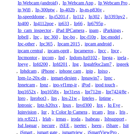
Ip Webcam (android)
,
Ip Webcam App
,
Ip Webcam Pro
,
ip Wifi
,
Ip-300ptw
,
Ip-402b
,
Ip-m-p836v
,
Ip-speeddome
,
Ip-t5201-f
,
Ip112
,
Ip302
,
Ip3393pv2
,
Ip400
,
Ip4112poe
,
ip633
,
Ip66
,
Ip6795p
,
Ip_cam_inspector
,
iPad IPCamera
,
ipam
,
iParkings
,
Ipbell
,
Ipc
,
ipc 360
,
Ipc-bo
,
Ipc-f10p
,
Ipc-model
,
Ipc-other
,
Ipc365
,
Ipcam 2015
,
ipcam android
,
ipcam central
,
ipcam-oprit
,
Ipcameros
,
Ipcc
,
Ipce
,
Ipcmontor
,
ipcom
,
Ipd
,
Ipdom-hz0102
,
Ipega
,
ipela
,
Ipeye
,
Ipfd200
,
Ipfd201
,
Ipg
,
Ipgah9oc2am7
,
ipgeek
,
Iphdcam
,
iPhone
,
iphone cam
,
ipip
,
Ipixo
,
Ipm-1z-20x-dn
,
ipmart-design
,
Ipnawin7
,
Ipnc
,
Ipnetcam
,
Ipnz
,
ipo-vf1mp-ir
,
iPod
,
ipod touch
,
Ipq1652x
,
Ipq1658x
,
Ipr31esx
,
Ipr712m
,
Ipr7424/8e
,
Ipro
,
Iprobot3
,
Ips
,
Ips-21w
,
Ipteles
,
Iptime
,
Iptronic
,
Iptz-h20xx
,
Ipux
,
Ipvd300
,
Ipx
,
Iq Eye
,
Iqinvision
,
Iqr
,
Ir Color Ip Camera
,
ircam
,
Irea
,
Iris
,
iris rc8221
,
Irlab
,
irmas
,
iroda
,
Isabeau
,
Isbsupport
,
Isd Jaguar
,
isecure
,
iSEE
,
iseetec
,
Iseeu
,
iShare
,
Isit
,
iSmart
,
ismart gate
,
ismartview
,
iSmartViewPro
,