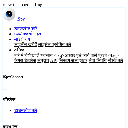
View this page in English
iSpy
डाउनलोड करें
उपयोगकर्ता गाइड
लाइसेंसिंग
लाइसेंस खरीदें
लाइसेंस प्रबंधित करें
अधिक
बारे में
विशेषताएँ
व्यवसाय
<faq>अक्सर पूछे जाने वाले प्रश्न</faq>
कैमरा डेटाबेस
समुदाय
API
सिस्टम सलाहकार
सेवा स्थिति
संपर्क करें
iSpyConnect
सॉफ़्टवेयर
डाउनलोड करें
दूरस्थ पहुँच