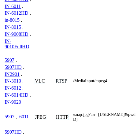
IN-6011
,
IN-6012HD
,
in-8015
,
IN-8015
,
IN-9008HD
,
IN-
9010FullHD
5907
,
5907HD
,
IN2901
,
VLC
RTSP
IN-3010
,
/MediaInput/mpeg4
IN-6012
,
IN-6014HD
,
IN-9020
/snap.jpg?usr=[USERNAME]&pw
5907
,
6011
JPEG
HTTP
D]
5907HD
,