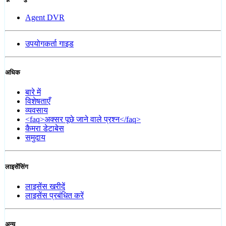
Agent DVR
उपयोगकर्ता गाइड
अधिक
बारे में
विशेषताएँ
व्यवसाय
<faq>अक्सर पूछे जाने वाले प्रश्न</faq>
कैमरा डेटाबेस
समुदाय
लाइसेंसिंग
लाइसेंस खरीदें
लाइसेंस प्रबंधित करें
अन्य