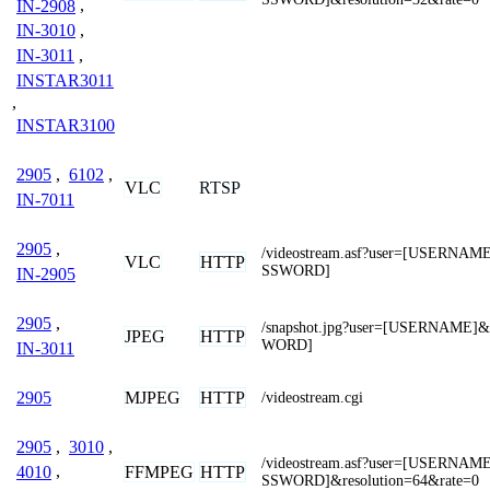
IN-2908
,
IN-3010
,
IN-3011
,
INSTAR3011
,
INSTAR3100
2905
,
6102
,
VLC
RTSP
IN-7011
2905
,
/videostream.asf?user=[USERNA
VLC
HTTP
SSWORD]
IN-2905
2905
,
/snapshot.jpg?user=[USERNAME]
JPEG
HTTP
WORD]
IN-3011
MJPEG
HTTP
2905
/videostream.cgi
2905
,
3010
,
/videostream.asf?user=[USERNA
FFMPEG
HTTP
4010
,
SSWORD]&resolution=64&rate=0