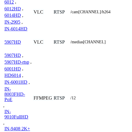
6012
,
6012HD
,
VLC
RTSP
/cam[CHANNEL]/h264
6014HD
,
IN-2905
,
IN-6014HD
VLC
RTSP
5907HD
/medias[CHANNEL]
5907HD
,
5907HD-rtsp
,
6001HD
,
HD6014
,
IN-6001HD
,
IN-
8003FHD-
FFMPEG
RTSP
/12
PoE
,
IN-
9010FullHD
,
IN-9408 2K+