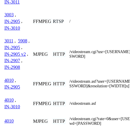
IN-3011
3003
,
FFMPEG
RTSP
IN-2905
,
/
IN-3010
3011
,
5908
,
IN-2905
,
/videostream.cgi?usr=[USERNAM
IN-2905 v2
,
MJPEG
HTTP
SWORD]
IN-2907
,
IN-2908
4010
,
/videostream.asf?user=[USERNA
FFMPEG
HTTP
SSWORD]&resolution=[WIDTH]x
IN-2905
4010
,
FFMPEG
HTTP
/videostream.asf
IN-3010
/videostream.cgi?rate=0&user=[
4010
MJPEG
HTTP
wd=[PASSWORD]