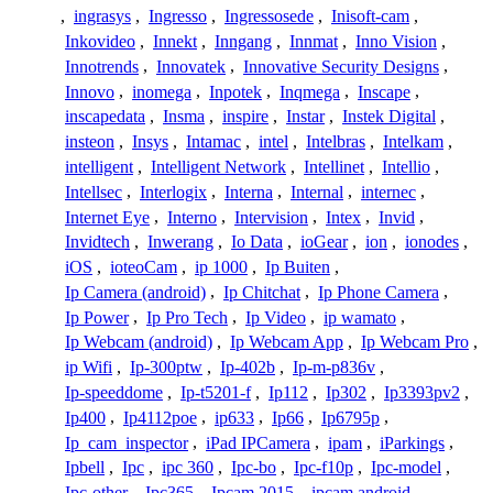
,
ingrasys
,
Ingresso
,
Ingressosede
,
Inisoft-cam
,
Inkovideo
,
Innekt
,
Inngang
,
Innmat
,
Inno Vision
,
Innotrends
,
Innovatek
,
Innovative Security Designs
,
Innovo
,
inomega
,
Inpotek
,
Inqmega
,
Inscape
,
inscapedata
,
Insma
,
inspire
,
Instar
,
Instek Digital
,
insteon
,
Insys
,
Intamac
,
intel
,
Intelbras
,
Intelkam
,
intelligent
,
Intelligent Network
,
Intellinet
,
Intellio
,
Intellsec
,
Interlogix
,
Interna
,
Internal
,
internec
,
Internet Eye
,
Interno
,
Intervision
,
Intex
,
Invid
,
Invidtech
,
Inwerang
,
Io Data
,
ioGear
,
ion
,
ionodes
,
iOS
,
ioteoCam
,
ip 1000
,
Ip Buiten
,
Ip Camera (android)
,
Ip Chitchat
,
Ip Phone Camera
,
Ip Power
,
Ip Pro Tech
,
Ip Video
,
ip wamato
,
Ip Webcam (android)
,
Ip Webcam App
,
Ip Webcam Pro
,
ip Wifi
,
Ip-300ptw
,
Ip-402b
,
Ip-m-p836v
,
Ip-speeddome
,
Ip-t5201-f
,
Ip112
,
Ip302
,
Ip3393pv2
,
Ip400
,
Ip4112poe
,
ip633
,
Ip66
,
Ip6795p
,
Ip_cam_inspector
,
iPad IPCamera
,
ipam
,
iParkings
,
Ipbell
,
Ipc
,
ipc 360
,
Ipc-bo
,
Ipc-f10p
,
Ipc-model
,
Ipc-other
,
Ipc365
,
Ipcam 2015
,
ipcam android
,