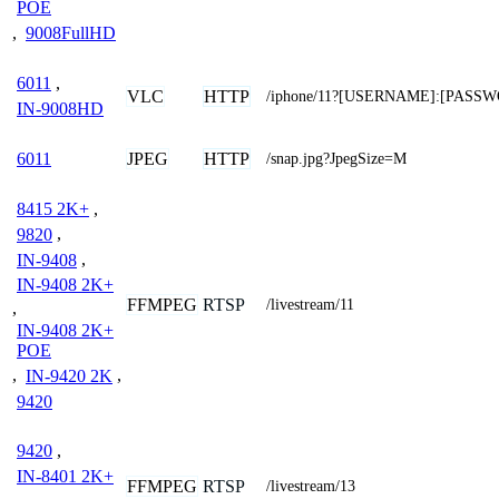
POE
,
9008FullHD
6011
,
VLC
HTTP
/iphone/11?[USERNAME]:[PASS
IN-9008HD
JPEG
HTTP
6011
/snap.jpg?JpegSize=M
8415 2K+
,
9820
,
IN-9408
,
IN-9408 2K+
FFMPEG
RTSP
/livestream/11
,
IN-9408 2K+
POE
,
IN-9420 2K
,
9420
9420
,
IN-8401 2K+
FFMPEG
RTSP
/livestream/13
,