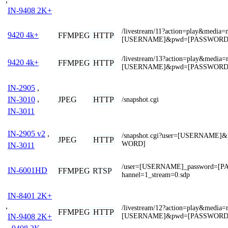
IN-9408 2K+
/livestream/11?action=play&media
9420 4k+
FFMPEG
HTTP
[USERNAME]&pwd=[PASSWORD
/livestream/13?action=play&media
9420 4k+
FFMPEG
HTTP
[USERNAME]&pwd=[PASSWORD
IN-2905
,
JPEG
HTTP
IN-3010
,
/snapshot.cgi
IN-3011
IN-2905 v2
,
/snapshot.cgi?user=[USERNAME]
JPEG
HTTP
WORD]
IN-3011
/user=[USERNAME]_password=[
IN-6001HD
FFMPEG
RTSP
hannel=1_stream=0.sdp
IN-8401 2K+
,
/livestream/12?action=play&media
FFMPEG
HTTP
[USERNAME]&pwd=[PASSWORD
IN-9408 2K+