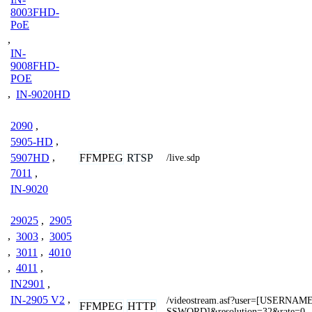
8003FHD-
PoE
,
IN-
9008FHD-
POE
,
IN-9020HD
2090
,
5905-HD
,
5907HD
,
FFMPEG
RTSP
/live.sdp
7011
,
IN-9020
29025
,
2905
,
3003
,
3005
,
3011
,
4010
,
4011
,
IN2901
,
IN-2905 V2
,
/videostream.asf?user=[USERNA
FFMPEG
HTTP
SSWORD]&resolution=32&rate=0