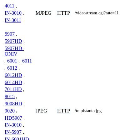
4011
,
MJPEG
HTTP
IN-3010
,
/videostream.cgi?rate=11
IN-3011
5907
,
5907HD
,
5907HD-
ONIV
,
6001
,
6011
,
6012
,
6012HD
,
6014HD
,
7011HD
,
8015
,
9008HD
,
JPEG
HTTP
9020
,
/tmpfs/auto.jpg
HD5907
,
IN-3010
,
IN-5907
,
IN-6001HD
,