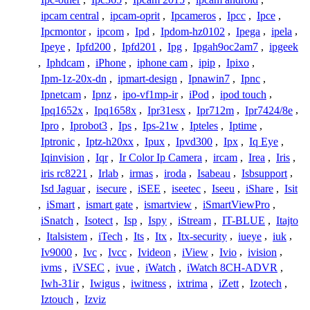
ipcam central
,
ipcam-oprit
,
Ipcameros
,
Ipcc
,
Ipce
,
Ipcmontor
,
ipcom
,
Ipd
,
Ipdom-hz0102
,
Ipega
,
ipela
,
Ipeye
,
Ipfd200
,
Ipfd201
,
Ipg
,
Ipgah9oc2am7
,
ipgeek
,
Iphdcam
,
iPhone
,
iphone cam
,
ipip
,
Ipixo
,
Ipm-1z-20x-dn
,
ipmart-design
,
Ipnawin7
,
Ipnc
,
Ipnetcam
,
Ipnz
,
ipo-vf1mp-ir
,
iPod
,
ipod touch
,
Ipq1652x
,
Ipq1658x
,
Ipr31esx
,
Ipr712m
,
Ipr7424/8e
,
Ipro
,
Iprobot3
,
Ips
,
Ips-21w
,
Ipteles
,
Iptime
,
Iptronic
,
Iptz-h20xx
,
Ipux
,
Ipvd300
,
Ipx
,
Iq Eye
,
Iqinvision
,
Iqr
,
Ir Color Ip Camera
,
ircam
,
Irea
,
Iris
,
iris rc8221
,
Irlab
,
irmas
,
iroda
,
Isabeau
,
Isbsupport
,
Isd Jaguar
,
isecure
,
iSEE
,
iseetec
,
Iseeu
,
iShare
,
Isit
,
iSmart
,
ismart gate
,
ismartview
,
iSmartViewPro
,
iSnatch
,
Isotect
,
Isp
,
Ispy
,
iStream
,
IT-BLUE
,
Itajto
,
Italsistem
,
iTech
,
Its
,
Itx
,
Itx-security
,
iueye
,
iuk
,
Iv9000
,
Ivc
,
Ivcc
,
Ivideon
,
iView
,
Ivio
,
ivision
,
ivms
,
iVSEC
,
ivue
,
iWatch
,
iWatch 8CH-ADVR
,
Iwh-31ir
,
Iwigus
,
iwitness
,
ixtrima
,
iZett
,
Izotech
,
Iztouch
,
Izviz