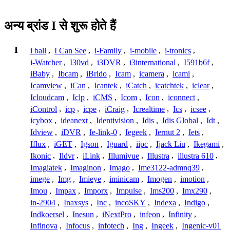
अन्य ब्रांड I से शुरू होते हैं
I
i ball
,
I Can See
,
i-Family
,
i-mobile
,
i-tronics
,
i-Watcher
,
I30vd
,
i3DVR
,
i3international
,
I591b6f
,
iBaby
,
Ibcam
,
iBrido
,
Icam
,
icamera
,
icami
,
Icamview
,
iCan
,
Icantek
,
iCatch
,
icatchtek
,
iclear
,
Icloudcam
,
Iclp
,
iCMS
,
Icom
,
Icon
,
iconnect
,
iControl
,
icp
,
icpe
,
iCraig
,
Icrealtime
,
Ics
,
icsee
,
icybox
,
ideanext
,
Identivision
,
Idis
,
Idis Global
,
Idt
,
Idview
,
iDVR
,
Ie-link-0
,
Iegeek
,
Iernut 2
,
Iets
,
Iflux
,
iGET
,
Igson
,
Iguard
,
iipc
,
Ijack Liu
,
Ikegami
,
Ikonic
,
Ildvr
,
iLink
,
Illumivue
,
Illustra
,
illustra 610
,
Imagiatek
,
Imaginon
,
Imago
,
Ime3122-admnq39
,
imege
,
Img
,
Imieye
,
iminicam
,
Imogen
,
imotion
,
Imou
,
Impax
,
Imporx
,
Impulse
,
Ims200
,
Imx290
,
in-2904
,
Inaxsys
,
Inc
,
incoSKY
,
Indexa
,
Indigo
,
Indkoersel
,
Inesun
,
iNextPro
,
infeon
,
Infinity
,
Infinova
,
Infocus
,
infotech
,
Ing
,
Ingeek
,
Ingenic-v01