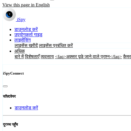
View this page in English
iSpy
डाउनलोड करें
उपयोगकर्ता गाइड
लाइसेंसिंग
लाइसेंस खरीदें
लाइसेंस प्रबंधित करें
अधिक
बारे में
विशेषताएँ
व्यवसाय
<faq>अक्सर पूछे जाने वाले प्रश्न</faq>
कैमर
iSpyConnect
सॉफ़्टवेयर
डाउनलोड करें
दूरस्थ पहुँच