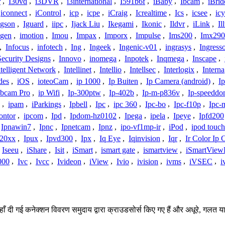
r
,
I30vd
,
i3DVR
,
i3international
,
I591b6f
,
iBaby
,
Ibcam
,
iBrid
iconnect
,
iControl
,
icp
,
icpe
,
iCraig
,
Icrealtime
,
Ics
,
icsee
,
ic
Igson
,
Iguard
,
iipc
,
Ijack Liu
,
Ikegami
,
Ikonic
,
Ildvr
,
iLink
,
Il
gen
,
imotion
,
Imou
,
Impax
,
Imporx
,
Impulse
,
Ims200
,
Imx290
,
Infocus
,
infotech
,
Ing
,
Ingeek
,
Ingenic-v01
,
ingrasys
,
Ingress
Security Designs
,
Innovo
,
inomega
,
Inpotek
,
Inqmega
,
Inscape
,
ntelligent Network
,
Intellinet
,
Intellio
,
Intellsec
,
Interlogix
,
Interna
des
,
iOS
,
ioteoCam
,
ip 1000
,
Ip Buiten
,
Ip Camera (android)
,
Ip
bcam Pro
,
ip Wifi
,
Ip-300ptw
,
Ip-402b
,
Ip-m-p836v
,
Ip-speedd
,
ipam
,
iParkings
,
Ipbell
,
Ipc
,
ipc 360
,
Ipc-bo
,
Ipc-f10p
,
Ipc-
ontor
,
ipcom
,
Ipd
,
Ipdom-hz0102
,
Ipega
,
ipela
,
Ipeye
,
Ipfd200
Ipnawin7
,
Ipnc
,
Ipnetcam
,
Ipnz
,
ipo-vf1mp-ir
,
iPod
,
ipod touch
h20xx
,
Ipux
,
Ipvd300
,
Ipx
,
Iq Eye
,
Iqinvision
,
Iqr
,
Ir Color Ip
Iseeu
,
iShare
,
Isit
,
iSmart
,
ismart gate
,
ismartview
,
iSmartView
000
,
Ivc
,
Ivcc
,
Ivideon
,
iView
,
Ivio
,
ivision
,
ivms
,
iVSEC
,
i
यहाँ दी गई कनेक्शन विवरण समुदाय द्वारा क्राउडसोर्स किए गए हैं और अधूरे, गलत य