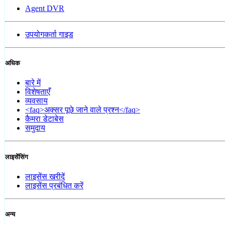
Agent DVR
उपयोगकर्ता गाइड
अधिक
बारे में
विशेषताएँ
व्यवसाय
<faq>अक्सर पूछे जाने वाले प्रश्न</faq>
कैमरा डेटाबेस
समुदाय
लाइसेंसिंग
लाइसेंस खरीदें
लाइसेंस प्रबंधित करें
अन्य