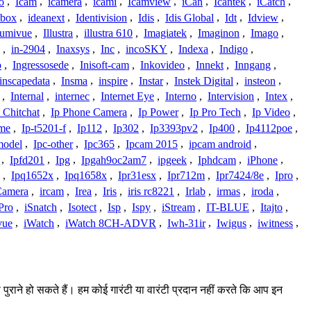
o
,
Icam
,
icamera
,
icami
,
Icamview
,
iCan
,
Icantek
,
iCatch
,
ybox
,
ideanext
,
Identivision
,
Idis
,
Idis Global
,
Idt
,
Idview
,
lumivue
,
Illustra
,
illustra 610
,
Imagiatek
,
Imaginon
,
Imago
,
,
in-2904
,
Inaxsys
,
Inc
,
incoSKY
,
Indexa
,
Indigo
,
o
,
Ingressosede
,
Inisoft-cam
,
Inkovideo
,
Innekt
,
Inngang
,
inscapedata
,
Insma
,
inspire
,
Instar
,
Instek Digital
,
insteon
,
,
Internal
,
internec
,
Internet Eye
,
Interno
,
Intervision
,
Intex
,
 Chitchat
,
Ip Phone Camera
,
Ip Power
,
Ip Pro Tech
,
Ip Video
,
ome
,
Ip-t5201-f
,
Ip112
,
Ip302
,
Ip3393pv2
,
Ip400
,
Ip4112poe
,
model
,
Ipc-other
,
Ipc365
,
Ipcam 2015
,
ipcam android
,
,
Ipfd201
,
Ipg
,
Ipgah9oc2am7
,
ipgeek
,
Iphdcam
,
iPhone
,
,
Ipq1652x
,
Ipq1658x
,
Ipr31esx
,
Ipr712m
,
Ipr7424/8e
,
Ipro
,
 Camera
,
ircam
,
Irea
,
Iris
,
iris rc8221
,
Irlab
,
irmas
,
iroda
,
Pro
,
iSnatch
,
Isotect
,
Isp
,
Ispy
,
iStream
,
IT-BLUE
,
Itajto
,
vue
,
iWatch
,
iWatch 8CH-ADVR
,
Iwh-31ir
,
Iwigus
,
iwitness
,
ा पुराने हो सकते हैं। हम कोई गारंटी या वारंटी प्रदान नहीं करते कि आप इन