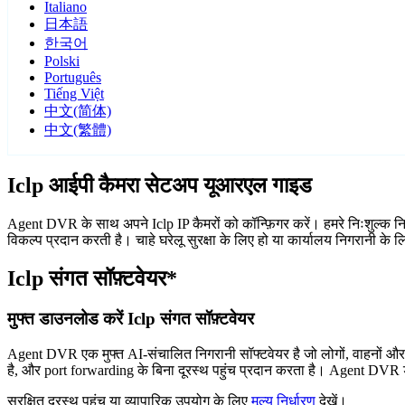
Italiano
日本語
한국어
Polski
Português
Tiếng Việt
中文(简体)
中文(繁體)
Iclp आईपी कैमरा सेटअप यूआरएल गाइड
Agent DVR के साथ अपने Iclp IP कैमरों को कॉन्फ़िगर करें। हमरे निःशुल्क न
विकल्प प्रदान करती है। चाहे घरेलू सुरक्षा के लिए हो या कार्यालय निगरानी के
Iclp संगत सॉफ़्टवेयर*
मुफ्त डाउनलोड करें Iclp संगत सॉफ़्टवेयर
Agent DVR एक मुफ्त AI-संचालित निगरानी सॉफ्टवेयर है जो लोगों, वाहनों औ
है, और port forwarding के बिना दूरस्थ पहुंच प्रदान करता है। Agent DVR ड
सुरक्षित दूरस्थ पहुंच या व्यापारिक उपयोग के लिए
मूल्य निर्धारण
देखें।