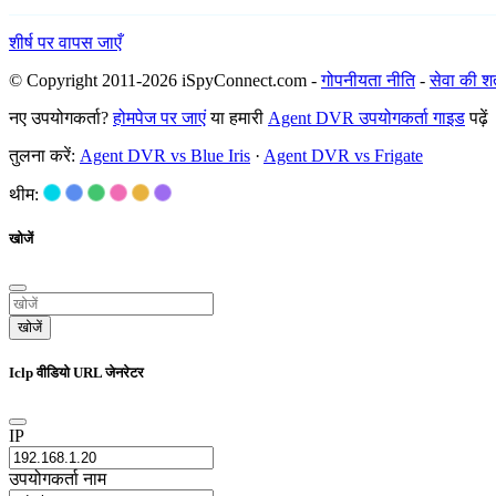
शीर्ष पर वापस जाएँ
© Copyright 2011-2026 iSpyConnect.com -
गोपनीयता नीति
-
सेवा की शर्त
नए उपयोगकर्ता?
होमपेज पर जाएं
या हमारी
Agent DVR उपयोगकर्ता गाइड
पढ़ें
तुलना करें:
Agent DVR vs Blue Iris
·
Agent DVR vs Frigate
थीम:
खोजें
खोजें
Iclp वीडियो URL जेनरेटर
IP
उपयोगकर्ता नाम