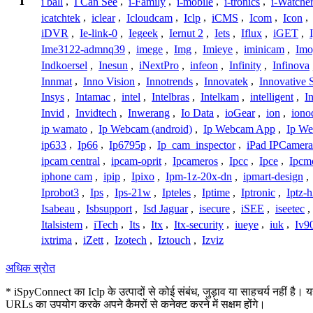
I
i ball
,
I Can See
,
i-Family
,
i-mobile
,
i-tronics
,
i-Watche
icatchtek
,
iclear
,
Icloudcam
,
Iclp
,
iCMS
,
Icom
,
Icon
,
iDVR
,
Ie-link-0
,
Iegeek
,
Iernut 2
,
Iets
,
Iflux
,
iGET
,
Ime3122-admnq39
,
imege
,
Img
,
Imieye
,
iminicam
,
Imo
Indkoersel
,
Inesun
,
iNextPro
,
infeon
,
Infinity
,
Infinova
Innmat
,
Inno Vision
,
Innotrends
,
Innovatek
,
Innovative 
Insys
,
Intamac
,
intel
,
Intelbras
,
Intelkam
,
intelligent
,
I
Invid
,
Invidtech
,
Inwerang
,
Io Data
,
ioGear
,
ion
,
iono
ip wamato
,
Ip Webcam (android)
,
Ip Webcam App
,
Ip We
ip633
,
Ip66
,
Ip6795p
,
Ip_cam_inspector
,
iPad IPCamera
ipcam central
,
ipcam-oprit
,
Ipcameros
,
Ipcc
,
Ipce
,
Ipcm
iphone cam
,
ipip
,
Ipixo
,
Ipm-1z-20x-dn
,
ipmart-design
,
Iprobot3
,
Ips
,
Ips-21w
,
Ipteles
,
Iptime
,
Iptronic
,
Iptz-
Isabeau
,
Isbsupport
,
Isd Jaguar
,
isecure
,
iSEE
,
iseetec
,
Italsistem
,
iTech
,
Its
,
Itx
,
Itx-security
,
iueye
,
iuk
,
Iv9
ixtrima
,
iZett
,
Izotech
,
Iztouch
,
Izviz
अधिक स्रोत
* iSpyConnect का Iclp के उत्पादों से कोई संबंध, जुड़ाव या साहचर्य नहीं है। 
URLs का उपयोग करके अपने कैमरों से कनेक्ट करने में सक्षम होंगे।