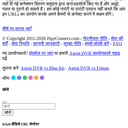
यहाँ दी गई कनेक्शन विवरण समुदाय द्वारा क्राउडसोर्स किए गए हैं और अधूरे,
गलत या पुराने हो सकते हैं। हम कोई गारंटी या वारंटी प्रदान नहीं करते कि आप
इन URLs का उपयोग करके अपने कैमरों से कनेक्ट करने में सक्षम होंगे।
शीर्ष पर वापस जाएँ
© Copyright 2011-2026 iSpyConnect.com -
गोपनीयता नीति
-
सेवा की
शर्तें
-
सेवा स्थिति
-
कानूनी जानकारी
-
सुरक्षा नीति
-
हमसे संपर्क करें
-
FAQ
नए उपयोगकर्ता?
होमपेज पर जाएं
या हमारी
Agent DVR उपयोगकर्ता गाइड
पढ़ें
तुलना करें:
Agent DVR vs Blue Iris
·
Agent DVR vs Frigate
थीम:
खोजें
खोजें
Irlab वीडियो URL जेनरेटर