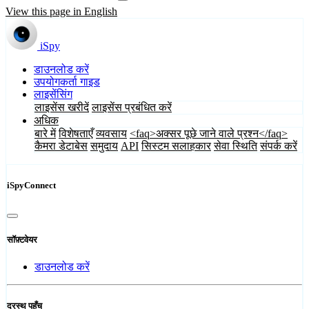
View this page in English
iSpy
डाउनलोड करें
उपयोगकर्ता गाइड
लाइसेंसिंग
लाइसेंस खरीदें
लाइसेंस प्रबंधित करें
अधिक
बारे में
विशेषताएँ
व्यवसाय
<faq>अक्सर पूछे जाने वाले प्रश्न</faq>
कैमरा डेटाबेस
समुदाय
API
सिस्टम सलाहकार
सेवा स्थिति
संपर्क करें
iSpyConnect
सॉफ़्टवेयर
डाउनलोड करें
दूरस्थ पहुँच