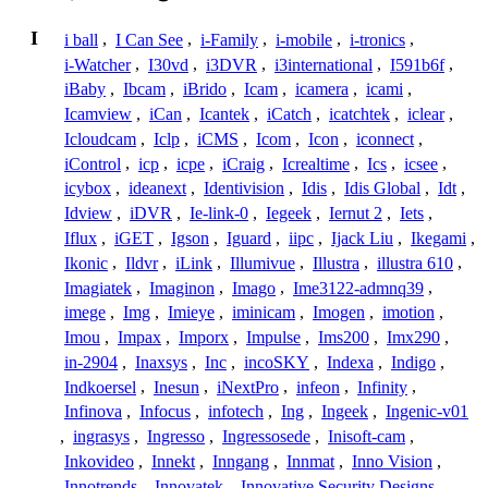
I
i ball
,
I Can See
,
i-Family
,
i-mobile
,
i-tronics
,
i-Watcher
,
I30vd
,
i3DVR
,
i3international
,
I591b6f
,
iBaby
,
Ibcam
,
iBrido
,
Icam
,
icamera
,
icami
,
Icamview
,
iCan
,
Icantek
,
iCatch
,
icatchtek
,
iclear
,
Icloudcam
,
Iclp
,
iCMS
,
Icom
,
Icon
,
iconnect
,
iControl
,
icp
,
icpe
,
iCraig
,
Icrealtime
,
Ics
,
icsee
,
icybox
,
ideanext
,
Identivision
,
Idis
,
Idis Global
,
Idt
,
Idview
,
iDVR
,
Ie-link-0
,
Iegeek
,
Iernut 2
,
Iets
,
Iflux
,
iGET
,
Igson
,
Iguard
,
iipc
,
Ijack Liu
,
Ikegami
,
Ikonic
,
Ildvr
,
iLink
,
Illumivue
,
Illustra
,
illustra 610
,
Imagiatek
,
Imaginon
,
Imago
,
Ime3122-admnq39
,
imege
,
Img
,
Imieye
,
iminicam
,
Imogen
,
imotion
,
Imou
,
Impax
,
Imporx
,
Impulse
,
Ims200
,
Imx290
,
in-2904
,
Inaxsys
,
Inc
,
incoSKY
,
Indexa
,
Indigo
,
Indkoersel
,
Inesun
,
iNextPro
,
infeon
,
Infinity
,
Infinova
,
Infocus
,
infotech
,
Ing
,
Ingeek
,
Ingenic-v01
,
ingrasys
,
Ingresso
,
Ingressosede
,
Inisoft-cam
,
Inkovideo
,
Innekt
,
Inngang
,
Innmat
,
Inno Vision
,
Innotrends
,
Innovatek
,
Innovative Security Designs
,