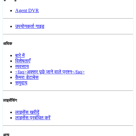
Agent DVR
उपयोगकर्ता गाइड
अधिक
बारे में
विशेषताएँ
व्यवसाय
<faq>अक्सर पूछे जाने वाले प्रश्न</faq>
कैमरा डेटाबेस
समुदाय
लाइसेंसिंग
लाइसेंस खरीदें
लाइसेंस प्रबंधित करें
अन्य