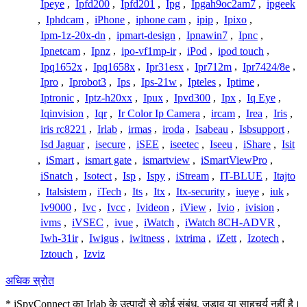
Ipeye
,
Ipfd200
,
Ipfd201
,
Ipg
,
Ipgah9oc2am7
,
ipgeek
,
Iphdcam
,
iPhone
,
iphone cam
,
ipip
,
Ipixo
,
Ipm-1z-20x-dn
,
ipmart-design
,
Ipnawin7
,
Ipnc
,
Ipnetcam
,
Ipnz
,
ipo-vf1mp-ir
,
iPod
,
ipod touch
,
Ipq1652x
,
Ipq1658x
,
Ipr31esx
,
Ipr712m
,
Ipr7424/8e
,
Ipro
,
Iprobot3
,
Ips
,
Ips-21w
,
Ipteles
,
Iptime
,
Iptronic
,
Iptz-h20xx
,
Ipux
,
Ipvd300
,
Ipx
,
Iq Eye
,
Iqinvision
,
Iqr
,
Ir Color Ip Camera
,
ircam
,
Irea
,
Iris
,
iris rc8221
,
Irlab
,
irmas
,
iroda
,
Isabeau
,
Isbsupport
,
Isd Jaguar
,
isecure
,
iSEE
,
iseetec
,
Iseeu
,
iShare
,
Isit
,
iSmart
,
ismart gate
,
ismartview
,
iSmartViewPro
,
iSnatch
,
Isotect
,
Isp
,
Ispy
,
iStream
,
IT-BLUE
,
Itajto
,
Italsistem
,
iTech
,
Its
,
Itx
,
Itx-security
,
iueye
,
iuk
,
Iv9000
,
Ivc
,
Ivcc
,
Ivideon
,
iView
,
Ivio
,
ivision
,
ivms
,
iVSEC
,
ivue
,
iWatch
,
iWatch 8CH-ADVR
,
Iwh-31ir
,
Iwigus
,
iwitness
,
ixtrima
,
iZett
,
Izotech
,
Iztouch
,
Izviz
अधिक स्रोत
* iSpyConnect का Irlab के उत्पादों से कोई संबंध, जुड़ाव या साहचर्य नहीं है।