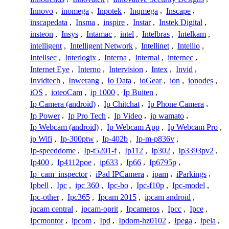
Innovo
,
inomega
,
Inpotek
,
Inqmega
,
Inscape
,
inscapedata
,
Insma
,
inspire
,
Instar
,
Instek Digital
,
insteon
,
Insys
,
Intamac
,
intel
,
Intelbras
,
Intelkam
,
intelligent
,
Intelligent Network
,
Intellinet
,
Intellio
,
Intellsec
,
Interlogix
,
Interna
,
Internal
,
internec
,
Internet Eye
,
Interno
,
Intervision
,
Intex
,
Invid
,
Invidtech
,
Inwerang
,
Io Data
,
ioGear
,
ion
,
ionodes
,
iOS
,
ioteoCam
,
ip 1000
,
Ip Buiten
,
Ip Camera (android)
,
Ip Chitchat
,
Ip Phone Camera
,
Ip Power
,
Ip Pro Tech
,
Ip Video
,
ip wamato
,
Ip Webcam (android)
,
Ip Webcam App
,
Ip Webcam Pro
,
ip Wifi
,
Ip-300ptw
,
Ip-402b
,
Ip-m-p836v
,
Ip-speeddome
,
Ip-t5201-f
,
Ip112
,
Ip302
,
Ip3393pv2
,
Ip400
,
Ip4112poe
,
ip633
,
Ip66
,
Ip6795p
,
Ip_cam_inspector
,
iPad IPCamera
,
ipam
,
iParkings
,
Ipbell
,
Ipc
,
ipc 360
,
Ipc-bo
,
Ipc-f10p
,
Ipc-model
,
Ipc-other
,
Ipc365
,
Ipcam 2015
,
ipcam android
,
ipcam central
,
ipcam-oprit
,
Ipcameros
,
Ipcc
,
Ipce
,
Ipcmontor
,
ipcom
,
Ipd
,
Ipdom-hz0102
,
Ipega
,
ipela
,