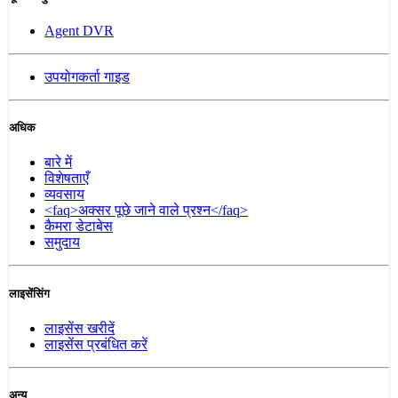
Agent DVR
उपयोगकर्ता गाइड
अधिक
बारे में
विशेषताएँ
व्यवसाय
<faq>अक्सर पूछे जाने वाले प्रश्न</faq>
कैमरा डेटाबेस
समुदाय
लाइसेंसिंग
लाइसेंस खरीदें
लाइसेंस प्रबंधित करें
अन्य