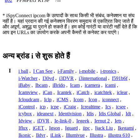
FFMPEG
RTSP
g02
/11
* iSpyConnect ipcom के उत्पादों के साथ किसी भी संबंध, कनेक्शन या संघ
नहीं है। यहां प्रदान की गई कनेक्शन विवरण समुदाय से एकत्रित किए जाते हैं
और अपूर्ण, अशुद्ध या पुराने हो सकते हैं। हम कोई गारंटी या वारंटी नहीं देते हैं कि
आप इन URLs का उपयोग करके अपनी कैमरों से कनेक्ट कर पाएंगे।
अन्य ब्रांड i से शुरू होते हैं
I
i ball
,
I Can See
,
i-Family
,
i-mobile
,
i-tronics
,
i-Watcher
,
I30vd
,
i3DVR
,
i3international
,
I591b6f
,
iBaby
,
Ibcam
,
iBrido
,
Icam
,
icamera
,
icami
,
Icamview
,
iCan
,
Icantek
,
iCatch
,
icatchtek
,
iclear
,
Icloudcam
,
Iclp
,
iCMS
,
Icom
,
Icon
,
iconnect
,
iControl
,
icp
,
icpe
,
iCraig
,
Icrealtime
,
Ics
,
icsee
,
icybox
,
ideanext
,
Identivision
,
Idis
,
Idis Global
,
Idt
,
Idview
,
iDVR
,
Ie-link-0
,
Iegeek
,
Iernut 2
,
Iets
,
Iflux
,
iGET
,
Igson
,
Iguard
,
iipc
,
Ijack Liu
,
Ikegami
,
Ikonic
,
Ildvr
,
iLink
,
Illumivue
,
Illustra
,
illustra 610
,