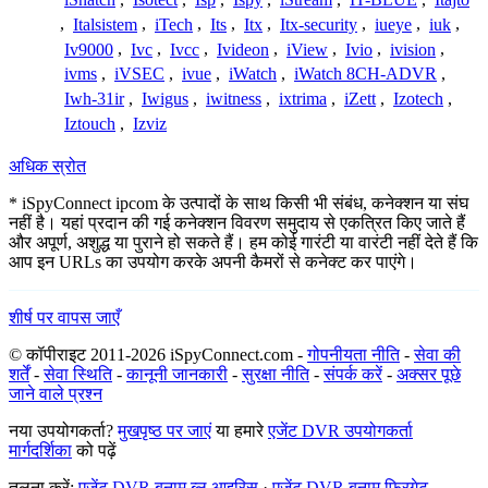
,
Italsistem
,
iTech
,
Its
,
Itx
,
Itx-security
,
iueye
,
iuk
,
Iv9000
,
Ivc
,
Ivcc
,
Ivideon
,
iView
,
Ivio
,
ivision
,
ivms
,
iVSEC
,
ivue
,
iWatch
,
iWatch 8CH-ADVR
,
Iwh-31ir
,
Iwigus
,
iwitness
,
ixtrima
,
iZett
,
Izotech
,
Iztouch
,
Izviz
अधिक स्रोत
* iSpyConnect ipcom के उत्पादों के साथ किसी भी संबंध, कनेक्शन या संघ
नहीं है। यहां प्रदान की गई कनेक्शन विवरण समुदाय से एकत्रित किए जाते हैं
और अपूर्ण, अशुद्ध या पुराने हो सकते हैं। हम कोई गारंटी या वारंटी नहीं देते हैं कि
आप इन URLs का उपयोग करके अपनी कैमरों से कनेक्ट कर पाएंगे।
शीर्ष पर वापस जाएँ
© कॉपीराइट 2011-2026 iSpyConnect.com -
गोपनीयता नीति
-
सेवा की
शर्तें
-
सेवा स्थिति
-
कानूनी जानकारी
-
सुरक्षा नीति
-
संपर्क करें
-
अक्सर पूछे
जाने वाले प्रश्न
नया उपयोगकर्ता?
मुखपृष्ठ पर जाएं
या हमारे
एजेंट DVR उपयोगकर्ता
मार्गदर्शिका
को पढ़ें
तुलना करें:
एजेंट DVR बनाम ब्लू आइरिस
·
एजेंट DVR बनाम फ्रिगेट