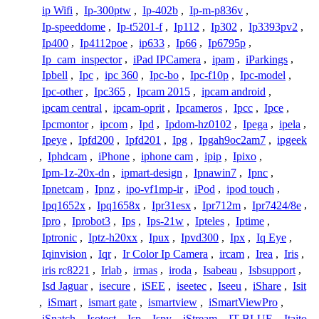
ip Wifi
,
Ip-300ptw
,
Ip-402b
,
Ip-m-p836v
,
Ip-speeddome
,
Ip-t5201-f
,
Ip112
,
Ip302
,
Ip3393pv2
,
Ip400
,
Ip4112poe
,
ip633
,
Ip66
,
Ip6795p
,
Ip_cam_inspector
,
iPad IPCamera
,
ipam
,
iParkings
,
Ipbell
,
Ipc
,
ipc 360
,
Ipc-bo
,
Ipc-f10p
,
Ipc-model
,
Ipc-other
,
Ipc365
,
Ipcam 2015
,
ipcam android
,
ipcam central
,
ipcam-oprit
,
Ipcameros
,
Ipcc
,
Ipce
,
Ipcmontor
,
ipcom
,
Ipd
,
Ipdom-hz0102
,
Ipega
,
ipela
,
Ipeye
,
Ipfd200
,
Ipfd201
,
Ipg
,
Ipgah9oc2am7
,
ipgeek
,
Iphdcam
,
iPhone
,
iphone cam
,
ipip
,
Ipixo
,
Ipm-1z-20x-dn
,
ipmart-design
,
Ipnawin7
,
Ipnc
,
Ipnetcam
,
Ipnz
,
ipo-vf1mp-ir
,
iPod
,
ipod touch
,
Ipq1652x
,
Ipq1658x
,
Ipr31esx
,
Ipr712m
,
Ipr7424/8e
,
Ipro
,
Iprobot3
,
Ips
,
Ips-21w
,
Ipteles
,
Iptime
,
Iptronic
,
Iptz-h20xx
,
Ipux
,
Ipvd300
,
Ipx
,
Iq Eye
,
Iqinvision
,
Iqr
,
Ir Color Ip Camera
,
ircam
,
Irea
,
Iris
,
iris rc8221
,
Irlab
,
irmas
,
iroda
,
Isabeau
,
Isbsupport
,
Isd Jaguar
,
isecure
,
iSEE
,
iseetec
,
Iseeu
,
iShare
,
Isit
,
iSmart
,
ismart gate
,
ismartview
,
iSmartViewPro
,
iSnatch
,
Isotect
,
Isp
,
Ispy
,
iStream
,
IT-BLUE
,
Itajto