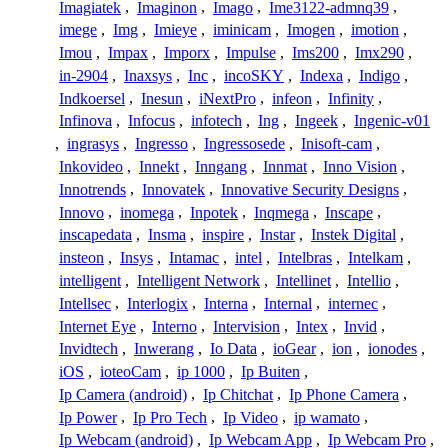
Imagiatek
,
Imaginon
,
Imago
,
Ime3122-admnq39
,
imege
,
Img
,
Imieye
,
iminicam
,
Imogen
,
imotion
,
Imou
,
Impax
,
Imporx
,
Impulse
,
Ims200
,
Imx290
,
in-2904
,
Inaxsys
,
Inc
,
incoSKY
,
Indexa
,
Indigo
,
Indkoersel
,
Inesun
,
iNextPro
,
infeon
,
Infinity
,
Infinova
,
Infocus
,
infotech
,
Ing
,
Ingeek
,
Ingenic-v01
,
ingrasys
,
Ingresso
,
Ingressosede
,
Inisoft-cam
,
Inkovideo
,
Innekt
,
Inngang
,
Innmat
,
Inno Vision
,
Innotrends
,
Innovatek
,
Innovative Security Designs
,
Innovo
,
inomega
,
Inpotek
,
Inqmega
,
Inscape
,
inscapedata
,
Insma
,
inspire
,
Instar
,
Instek Digital
,
insteon
,
Insys
,
Intamac
,
intel
,
Intelbras
,
Intelkam
,
intelligent
,
Intelligent Network
,
Intellinet
,
Intellio
,
Intellsec
,
Interlogix
,
Interna
,
Internal
,
internec
,
Internet Eye
,
Interno
,
Intervision
,
Intex
,
Invid
,
Invidtech
,
Inwerang
,
Io Data
,
ioGear
,
ion
,
ionodes
,
iOS
,
ioteoCam
,
ip 1000
,
Ip Buiten
,
Ip Camera (android)
,
Ip Chitchat
,
Ip Phone Camera
,
Ip Power
,
Ip Pro Tech
,
Ip Video
,
ip wamato
,
Ip Webcam (android)
,
Ip Webcam App
,
Ip Webcam Pro
,