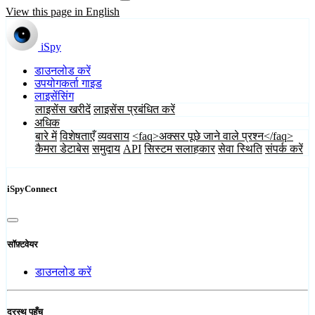
View this page in English
iSpy
डाउनलोड करें
उपयोगकर्ता गाइड
लाइसेंसिंग
लाइसेंस खरीदें
लाइसेंस प्रबंधित करें
अधिक
बारे में
विशेषताएँ
व्यवसाय
<faq>अक्सर पूछे जाने वाले प्रश्न</faq>
कैमरा डेटाबेस
समुदाय
API
सिस्टम सलाहकार
सेवा स्थिति
संपर्क करें
iSpyConnect
सॉफ़्टवेयर
डाउनलोड करें
दूरस्थ पहुँच