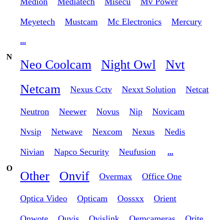
Medion
Mediatech
Misecu
Mv Power
Meyetech
Mustcam
Mc Electronics
Mercury
...
N
Neo Coolcam
Night Owl
Nvt
Netcam
Nexus Cctv
Nexxt Solution
Netcat
Neutron
Neewer
Novus
Nip
Novicam
Nvsip
Netwave
Nexcom
Nexus
Nedis
Nivian
Napco Security
Neufusion
...
O
Other
Onvif
Overmax
Office One
Optica Video
Opticam
Oossxx
Orient
Onwote
Ouvis
Ovislink
Oemcameras
Orite