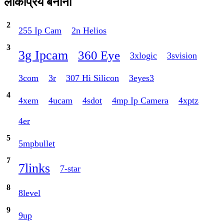
लोकप्रिय बनाना
2
255 Ip Cam
2n Helios
3
3g Ipcam
360 Eye
3xlogic
3svision
3com
3r
307 Hi Silicon
3eyes3
4
4xem
4ucam
4sdot
4mp Ip Camera
4xptz
4er
5
5mpbullet
7
7links
7-star
8
8level
9
9up