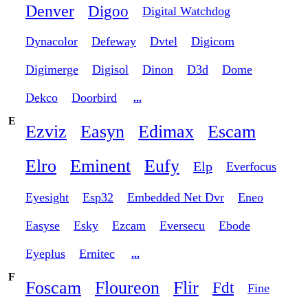
Denver
Digoo
Digital Watchdog
Dynacolor
Defeway
Dvtel
Digicom
Digimerge
Digisol
Dinon
D3d
Dome
Dekco
Doorbird
...
E
Ezviz
Easyn
Edimax
Escam
Elro
Eminent
Eufy
Elp
Everfocus
Eyesight
Esp32
Embedded Net Dvr
Eneo
Easyse
Esky
Ezcam
Eversecu
Ebode
Eyeplus
Ernitec
...
F
Foscam
Floureon
Flir
Fdt
Fine