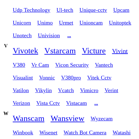
Udp Technology
Ul-tech
Unique-cctv
Upcam
Unicorn
Unimo
Urmet
Unioncam
Unitoptek
Unotech
Univision
...
V
Vivotek
Vstarcam
Victure
Vivint
V380
Vr Cam
Vicon Security
Vantech
Visualint
Vonnic
V380pro
Vitek Cctv
Vatilon
Vikylin
Vcatch
Vimicro
Verint
Verizon
Vista Cctv
Vistacam
...
W
Wanscam
Wansview
Wyzecam
Winbook
Wisenet
Watch Bot Camera
Watashi