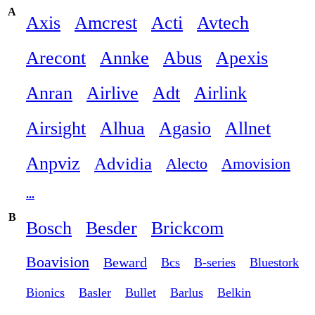
A
Axis
Amcrest
Acti
Avtech
Arecont
Annke
Abus
Apexis
Anran
Airlive
Adt
Airlink
Airsight
Alhua
Agasio
Allnet
Anpviz
Advidia
Alecto
Amovision
...
B
Bosch
Besder
Brickcom
Boavision
Beward
Bcs
B-series
Bluestork
Bionics
Basler
Bullet
Barlus
Belkin