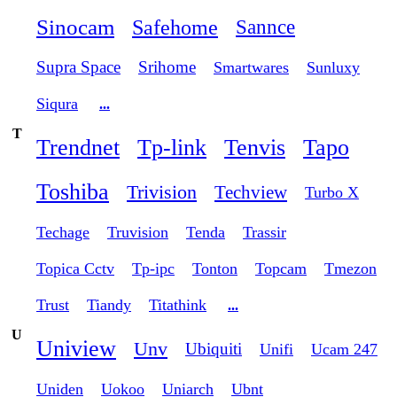
Sinocam
Safehome
Sannce
Supra Space
Srihome
Smartwares
Sunluxy
Siqura
...
T
Trendnet
Tp-link
Tenvis
Tapo
Toshiba
Trivision
Techview
Turbo X
Techage
Truvision
Tenda
Trassir
Topica Cctv
Tp-ipc
Tonton
Topcam
Tmezon
Trust
Tiandy
Titathink
...
U
Uniview
Unv
Ubiquiti
Unifi
Ucam 247
Uniden
Uokoo
Uniarch
Ubnt