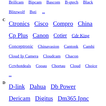
Brillcam
Bipcam
Bascom
B-qtech
Black
Blitzwolf
Bsti
...
C
Ctronics
Cisco
Compro
China
Cp Plus
Canon
Cotier
Cdr King
Conceptronic
Chinavasion
Cantonk
Camhi
Cloud Ip Camera
Cloudcam
Chacon
Cctvhotdeals
Cooau
Chortau
Cloud
Choice
...
D
D-link
Dahua
Db Power
Dericam
Digitus
Dm365 Ipnc