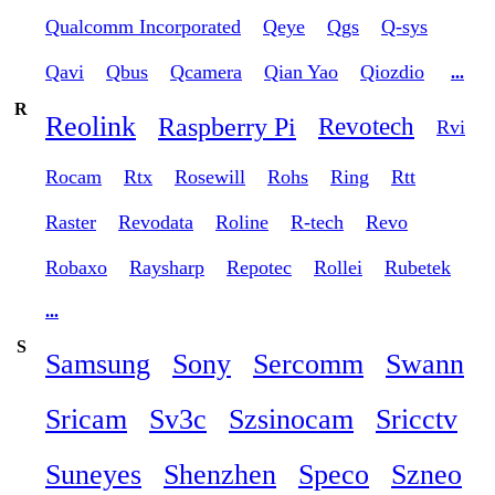
Qualcomm Incorporated
Qeye
Qgs
Q-sys
Qavi
Qbus
Qcamera
Qian Yao
Qiozdio
...
R
Reolink
Raspberry Pi
Revotech
Rvi
Rocam
Rtx
Rosewill
Rohs
Ring
Rtt
Raster
Revodata
Roline
R-tech
Revo
Robaxo
Raysharp
Repotec
Rollei
Rubetek
...
S
Samsung
Sony
Sercomm
Swann
Sricam
Sv3c
Szsinocam
Sricctv
Suneyes
Shenzhen
Speco
Szneo