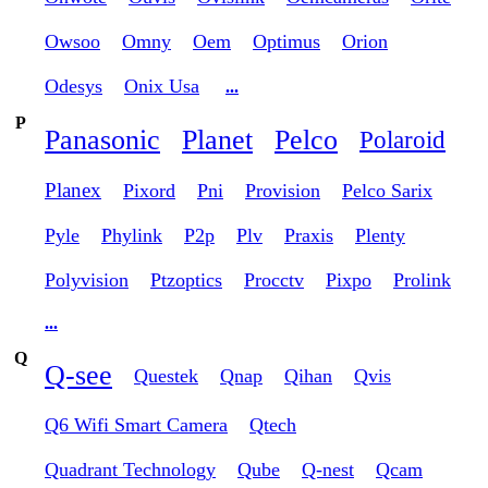
Owsoo
Omny
Oem
Optimus
Orion
Odesys
Onix Usa
...
P
Panasonic
Planet
Pelco
Polaroid
Planex
Pixord
Pni
Provision
Pelco Sarix
Pyle
Phylink
P2p
Plv
Praxis
Plenty
Polyvision
Ptzoptics
Procctv
Pixpo
Prolink
...
Q
Q-see
Questek
Qnap
Qihan
Qvis
Q6 Wifi Smart Camera
Qtech
Quadrant Technology
Qube
Q-nest
Qcam