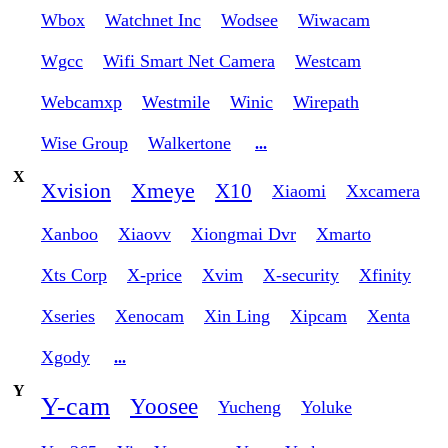
Wbox
Watchnet Inc
Wodsee
Wiwacam
Wgcc
Wifi Smart Net Camera
Westcam
Webcamxp
Westmile
Winic
Wirepath
Wise Group
Walkertone
...
X
Xvision
Xmeye
X10
Xiaomi
Xxcamera
Xanboo
Xiaovv
Xiongmai Dvr
Xmarto
Xts Corp
X-price
Xvim
X-security
Xfinity
Xseries
Xenocam
Xin Ling
Xipcam
Xenta
Xgody
...
Y
Y-cam
Yoosee
Yucheng
Yoluke