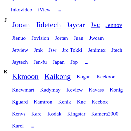
Inkovideo
iView
...
J
Jooan
Jidetech
Jaycar
Jvc
Jennov
Jienuo
Jovision
Jortan
Juan
Jwcam
Jetview
Jmk
Jsw
Jrc Tokki
Jenimex
Jtech
Jaytech
Jen-fu
Japan
Jbp
...
K
Kkmoon
Kaikong
Kogan
Keekoon
Knewmart
Kadymay
Keview
Kavass
Konig
Kguard
Kamtron
Kenik
Knc
Keebox
Kenvs
Kare
Kodak
Kingstar
Kamera2000
Karel
...