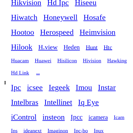
Hikvision
Hd Ipc
Hiseeu
Hiwatch
Honeywell
Hosafe
Hootoo
Herospeed
Heimvision
Hilook
H.view
Heden
Hunt
Htc
Huacam
Huawei
Hisilicon
Hivision
Hawking
Hd Link
...
I
Ipc
icsee
Iegeek
Imou
Instar
Intelbras
Intellinet
Iq Eye
iControl
insteon
Ipcc
icamera
Icam
Ips
ideanext
Imaginon
Ipc-bo
Ipux