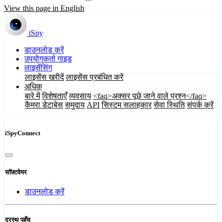
View this page in English
iSpy
डाउनलोड करें
उपयोगकर्ता गाइड
लाइसेंसिंग
लाइसेंस खरीदें
लाइसेंस प्रबंधित करें
अधिक
बारे में
विशेषताएँ
व्यवसाय
<faq>अक्सर पूछे जाने वाले प्रश्न</faq>
कैमरा डेटाबेस
समुदाय
API
सिस्टम सलाहकार
सेवा स्थिति
संपर्क करें
iSpyConnect
सॉफ़्टवेयर
डाउनलोड करें
दूरस्थ पहुँच