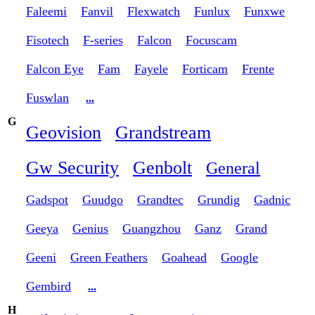
Faleemi
Fanvil
Flexwatch
Funlux
Funxwe
Fisotech
F-series
Falcon
Focuscam
Falcon Eye
Fam
Fayele
Forticam
Frente
Fuswlan
...
G
Geovision
Grandstream
Gw Security
Genbolt
General
Gadspot
Guudgo
Grandtec
Grundig
Gadnic
Geeya
Genius
Guangzhou
Ganz
Grand
Geeni
Green Feathers
Goahead
Google
Gembird
...
H