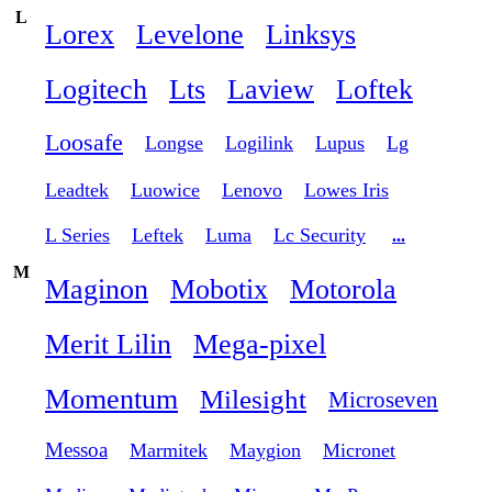
L
Lorex
Levelone
Linksys
Logitech
Lts
Laview
Loftek
Loosafe
Longse
Logilink
Lupus
Lg
Leadtek
Luowice
Lenovo
Lowes Iris
L Series
Leftek
Luma
Lc Security
...
M
Maginon
Mobotix
Motorola
Merit Lilin
Mega-pixel
Momentum
Milesight
Microseven
Messoa
Marmitek
Maygion
Micronet