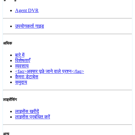
Agent DVR
उपयोगकर्ता गाइड
अधिक
बारे में
विशेषताएँ
व्यवसाय
<faq>अक्सर पूछे जाने वाले प्रश्न</faq>
कैमरा डेटाबेस
समुदाय
लाइसेंसिंग
लाइसेंस खरीदें
लाइसेंस प्रबंधित करें
अन्य