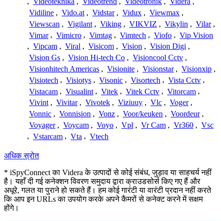
,
Videoteknika
,
Videotrend
,
Videotronik
,
Videra
,
Vidiline
,
Vido.at
,
Vidstar
,
Vidux
,
Viewmax
,
Viewscan
,
Vigilant
,
Viking
,
VIKVIZ
,
Vikylin
,
Vilar
,
Vimar
,
Vimicro
,
Vimtag
,
Vimtech
,
Viofo
,
Vip Vision
,
Vipcam
,
Viral
,
Visicom
,
Vision
,
Vision Digi
,
Vision Gs
,
Vision Hi-tech Co
,
Visioncool Cctv
,
Visionhitech Americas
,
Visionite
,
Visionstar
,
Visionxip
,
Visiotech
,
Visiotys
,
Visonic
,
Visortech
,
Vista Cctv
,
Vistacam
,
Visualint
,
Vitek
,
Vitek Cctv
,
Vitorcam
,
Vivint
,
Vivitar
,
Vivotek
,
Viziuuy
,
Vlc
,
Voger
,
Vonnic
,
Vonnision
,
Vonz
,
Voor/keuken
,
Voordeur
,
Voyager
,
Voycam
,
Voyo
,
Vpl
,
Vr Cam
,
Vr360
,
Vsc
,
Vstarcam
,
Vta
,
Vtech
अधिक स्रोत
* iSpyConnect का Videra के उत्पादों से कोई संबंध, जुड़ाव या साहचर्य नहीं
है। यहाँ दी गई कनेक्शन विवरण समुदाय द्वारा क्राउडसोर्स किए गए हैं और
अधूरे, गलत या पुराने हो सकते हैं। हम कोई गारंटी या वारंटी प्रदान नहीं करते
कि आप इन URLs का उपयोग करके अपने कैमरों से कनेक्ट करने में सक्षम
होंगे।