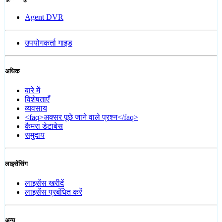
Agent DVR
उपयोगकर्ता गाइड
अधिक
बारे में
विशेषताएँ
व्यवसाय
<faq>अक्सर पूछे जाने वाले प्रश्न</faq>
कैमरा डेटाबेस
समुदाय
लाइसेंसिंग
लाइसेंस खरीदें
लाइसेंस प्रबंधित करें
अन्य