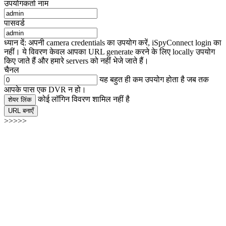
उपयोगकर्ता नाम
पासवर्ड
ध्यान दें: अपनी camera credentials का उपयोग करें, iSpyConnect login का
नहीं। ये विवरण केवल आपका URL generate करने के लिए locally उपयोग
किए जाते हैं और हमारे servers को नहीं भेजे जाते हैं।
चैनल
यह बहुत ही कम उपयोग होता है जब तक
आपके पास एक DVR न हो।
कोई लॉगिन विवरण शामिल नहीं है
शेयर लिंक
URL बनाएँ
>>>>>