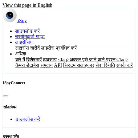
View this page in English
iSpy
डाउनलोड करें
उपयोगकर्ता गाइड
लाइसेंसिंग
लाइसेंस खरीदें
लाइसेंस प्रबंधित करें
अधिक
बारे में
विशेषताएँ
व्यवसाय
<faq>अक्सर पूछे जाने वाले प्रश्न</faq>
कैमरा डेटाबेस
समुदाय
API
सिस्टम सलाहकार
सेवा स्थिति
संपर्क करें
iSpyConnect
सॉफ़्टवेयर
डाउनलोड करें
दूरस्थ पहुँच