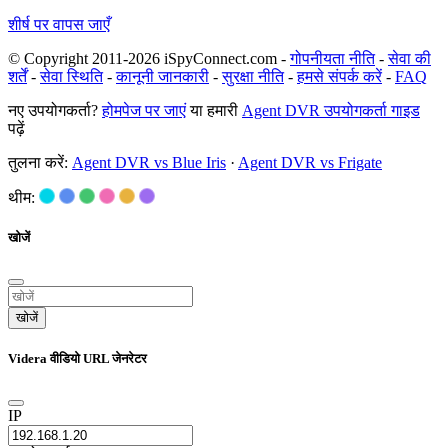
शीर्ष पर वापस जाएँ
© Copyright 2011-2026 iSpyConnect.com -
गोपनीयता नीति
-
सेवा की
शर्तें
-
सेवा स्थिति
-
कानूनी जानकारी
-
सुरक्षा नीति
-
हमसे संपर्क करें
-
FAQ
नए उपयोगकर्ता?
होमपेज पर जाएं
या हमारी
Agent DVR उपयोगकर्ता गाइड
पढ़ें
तुलना करें:
Agent DVR vs Blue Iris
·
Agent DVR vs Frigate
थीम:
खोजें
खोजें
Videra वीडियो URL जेनरेटर
IP