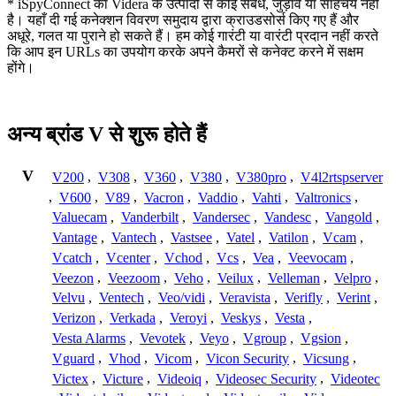
* iSpyConnect का Videra के उत्पादों से कोई संबंध, जुड़ाव या साहचर्य नहीं
है। यहाँ दी गई कनेक्शन विवरण समुदाय द्वारा क्राउडसोर्स किए गए हैं और
अधूरे, गलत या पुराने हो सकते हैं। हम कोई गारंटी या वारंटी प्रदान नहीं करते
कि आप इन URLs का उपयोग करके अपने कैमरों से कनेक्ट करने में सक्षम
होंगे।
अन्य ब्रांड V से शुरू होते हैं
V
V200
,
V308
,
V360
,
V380
,
V380pro
,
V4l2rtspserver
,
V600
,
V89
,
Vacron
,
Vaddio
,
Vahti
,
Valtronics
,
Valuecam
,
Vanderbilt
,
Vandersec
,
Vandesc
,
Vangold
,
Vantage
,
Vantech
,
Vastsee
,
Vatel
,
Vatilon
,
Vcam
,
Vcatch
,
Vcenter
,
Vchod
,
Vcs
,
Vea
,
Veevocam
,
Veezon
,
Veezoom
,
Veho
,
Veilux
,
Velleman
,
Velpro
,
Velvu
,
Ventech
,
Veo/vidi
,
Veravista
,
Verifly
,
Verint
,
Verizon
,
Verkada
,
Veroyi
,
Veskys
,
Vesta
,
Vesta Alarms
,
Vevotek
,
Veyo
,
Vgroup
,
Vgsion
,
Vguard
,
Vhod
,
Vicom
,
Vicon Security
,
Vicsung
,
Victex
,
Victure
,
Videoiq
,
Videosec Security
,
Videotec