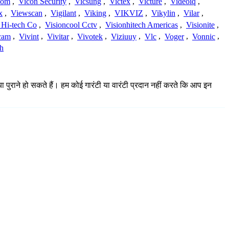
com
,
Vicon Security
,
Vicsung
,
Victex
,
Victure
,
Videoiq
,
x
,
Viewscan
,
Vigilant
,
Viking
,
VIKVIZ
,
Vikylin
,
Vilar
,
 Hi-tech Co
,
Visioncool Cctv
,
Visionhitech Americas
,
Visionite
,
cam
,
Vivint
,
Vivitar
,
Vivotek
,
Viziuuy
,
Vlc
,
Voger
,
Vonnic
,
h
या पुराने हो सकते हैं। हम कोई गारंटी या वारंटी प्रदान नहीं करते कि आप इन