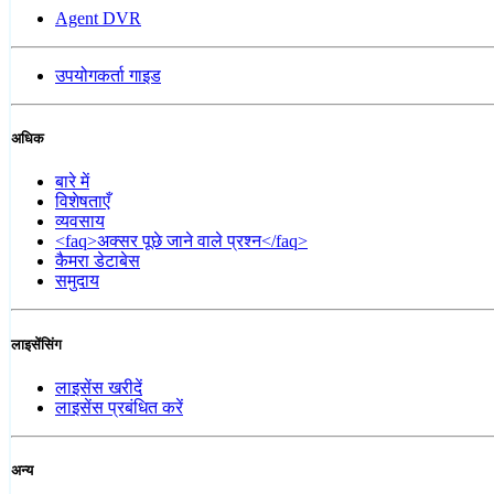
Agent DVR
उपयोगकर्ता गाइड
अधिक
बारे में
विशेषताएँ
व्यवसाय
<faq>अक्सर पूछे जाने वाले प्रश्न</faq>
कैमरा डेटाबेस
समुदाय
लाइसेंसिंग
लाइसेंस खरीदें
लाइसेंस प्रबंधित करें
अन्य