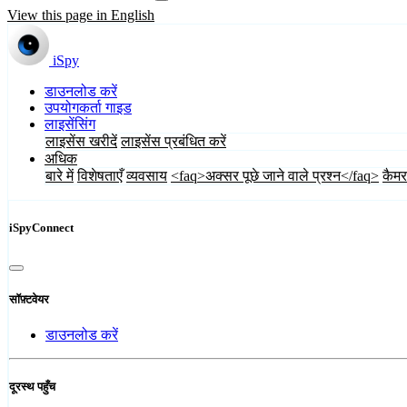
View this page in English
iSpy
डाउनलोड करें
उपयोगकर्ता गाइड
लाइसेंसिंग
लाइसेंस खरीदें
लाइसेंस प्रबंधित करें
अधिक
बारे में
विशेषताएँ
व्यवसाय
<faq>अक्सर पूछे जाने वाले प्रश्न</faq>
कैमर
iSpyConnect
सॉफ़्टवेयर
डाउनलोड करें
दूरस्थ पहुँच