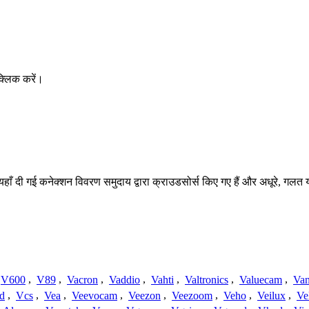
क्लिक करें।
 यहाँ दी गई कनेक्शन विवरण समुदाय द्वारा क्राउडसोर्स किए गए हैं और अधूरे, गलत 
V600
,
V89
,
Vacron
,
Vaddio
,
Vahti
,
Valtronics
,
Valuecam
,
Van
d
,
Vcs
,
Vea
,
Veevocam
,
Veezon
,
Veezoom
,
Veho
,
Veilux
,
Ve