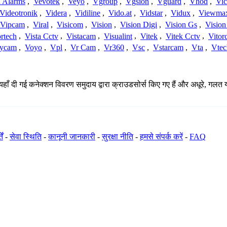
a Alarms
,
Vevotek
,
Veyo
,
Vgroup
,
Vgsion
,
Vguard
,
Vhod
,
Vi
Videotronik
,
Videra
,
Vidiline
,
Vido.at
,
Vidstar
,
Vidux
,
Viewma
Vipcam
,
Viral
,
Visicom
,
Vision
,
Vision Digi
,
Vision Gs
,
Vision
rtech
,
Vista Cctv
,
Vistacam
,
Visualint
,
Vitek
,
Vitek Cctv
,
Vitor
ycam
,
Voyo
,
Vpl
,
Vr Cam
,
Vr360
,
Vsc
,
Vstarcam
,
Vta
,
Vtec
 यहाँ दी गई कनेक्शन विवरण समुदाय द्वारा क्राउडसोर्स किए गए हैं और अधूरे, गलत 
ें
-
सेवा स्थिति
-
कानूनी जानकारी
-
सुरक्षा नीति
-
हमसे संपर्क करें
-
FAQ