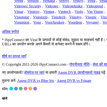
Verint
,
Verizon
,
Verkada
,
Veroyi
,
Veskys
,
Vesta
,
Vest
Videosec Security
,
Videotec
,
Videoteknika
,
Videotrend
,
Vimar
,
Vimicro
,
Vimtag
,
Vimtech
,
Viofo
,
Vip Vision
,
Visionstar
,
Visionxip
,
Visiotech
,
Visiotys
,
Visonic
,
Viso
Vonnision
,
Vonz
,
Voor/keuken
,
Voordeur
,
Voyager
,
Vo
अधिक स्रोत
* iSpyConnect का Viral के उत्पादों से कोई संबंध, जुड़ाव या साहचर्य नहीं है।
URLs का उपयोग करके अपने कैमरों से कनेक्ट करने में सक्षम होंगे।
शीर्ष पर वापस जाएँ
© Copyright 2011-2026 iSpyConnect.com -
गोपनीयता नीति
-
सेवा की शर्त
नए उपयोगकर्ता?
होमपेज पर जाएं
या हमारी
Agent DVR उपयोगकर्ता गाइड
पढ़ें
तुलना करें:
Agent DVR vs Blue Iris
·
Agent DVR vs Frigate
थीम:
खोजें