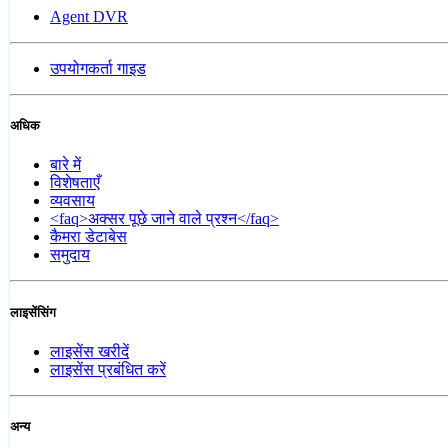
Agent DVR
उपयोगकर्ता गाइड
अधिक
बारे में
विशेषताएँ
व्यवसाय
<faq>अक्सर पूछे जाने वाले प्रश्न</faq>
कैमरा डेटाबेस
समुदाय
लाइसेंसिंग
लाइसेंस खरीदें
लाइसेंस प्रबंधित करें
अन्य