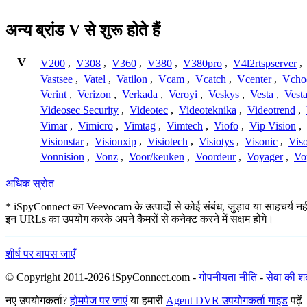
अन्य ब्रांड V से शुरू होते हैं
V
V200
,
V308
,
V360
,
V380
,
V380pro
,
V4l2rtspserver
,
Vastsee
,
Vatel
,
Vatilon
,
Vcam
,
Vcatch
,
Vcenter
,
Vcho
Verint
,
Verizon
,
Verkada
,
Veroyi
,
Veskys
,
Vesta
,
Vest
Videosec Security
,
Videotec
,
Videoteknika
,
Videotrend
,
Vimar
,
Vimicro
,
Vimtag
,
Vimtech
,
Viofo
,
Vip Vision
,
Visionstar
,
Visionxip
,
Visiotech
,
Visiotys
,
Visonic
,
Viso
Vonnision
,
Vonz
,
Voor/keuken
,
Voordeur
,
Voyager
,
Vo
अधिक स्रोत
* iSpyConnect का Veevocam के उत्पादों से कोई संबंध, जुड़ाव या साहचर्य नहीं
इन URLs का उपयोग करके अपने कैमरों से कनेक्ट करने में सक्षम होंगे।
शीर्ष पर वापस जाएँ
© Copyright 2011-2026 iSpyConnect.com -
गोपनीयता नीति
-
सेवा की शर्त
नए उपयोगकर्ता?
होमपेज पर जाएं
या हमारी
Agent DVR उपयोगकर्ता गाइड
पढ़ें