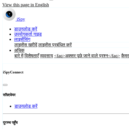
View this page in English
iSpy
डाउनलोड करें
उपयोगकर्ता गाइड
लाइसेंसिंग
लाइसेंस खरीदें
लाइसेंस प्रबंधित करें
अधिक
बारे में
विशेषताएँ
व्यवसाय
<faq>अक्सर पूछे जाने वाले प्रश्न</faq>
कैमर
iSpyConnect
सॉफ़्टवेयर
डाउनलोड करें
दूरस्थ पहुँच