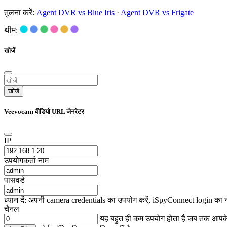
तुलना करें:
Agent DVR vs Blue Iris
·
Agent DVR vs Frigate
थीम:
खोजें
खोजें
Veevocam वीडियो URL जेनरेटर
IP
उपयोगकर्ता नाम
पासवर्ड
ध्यान दें: अपनी camera credentials का उपयोग करें, iSpyConnect login का 
चैनल
यह बहुत ही कम उपयोग होता है जब तक आप