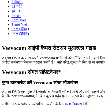
Italiano
日本語
한국어
Polski
Português
Tiếng Việt
中文(简体)
中文(繁體)
Veevocam आईपी कैमरा सेटअप यूआरएल गाइड
Agent DVR के साथ अपने Veevocam IP कैमरों को कॉन्फ़िगर करें। हमरे निःश
लचीले कनेक्शन विकल्प प्रदान करती है। चाहे घरेलू सुरक्षा के लिए हो या कार
Veevocam संगत सॉफ़्टवेयर*
मुफ्त डाउनलोड करें Veevocam संगत सॉफ़्टवेयर
Agent DVR एक मुफ्त AI-संचालित निगरानी सॉफ्टवेयर है जो लोगों, वाहनों औ
है, और port forwarding के बिना दूरस्थ पहुंच प्रदान करता है। Agent DVR ड
सुरक्षित दूरस्थ पहुंच या व्यापारिक उपयोग के लिए
मूल्य निर्धारण
देखें।