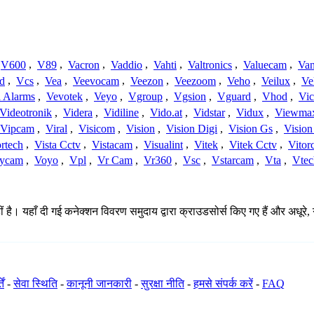
V600
,
V89
,
Vacron
,
Vaddio
,
Vahti
,
Valtronics
,
Valuecam
,
Van
d
,
Vcs
,
Vea
,
Veevocam
,
Veezon
,
Veezoom
,
Veho
,
Veilux
,
Ve
a Alarms
,
Vevotek
,
Veyo
,
Vgroup
,
Vgsion
,
Vguard
,
Vhod
,
Vi
Videotronik
,
Videra
,
Vidiline
,
Vido.at
,
Vidstar
,
Vidux
,
Viewma
Vipcam
,
Viral
,
Visicom
,
Vision
,
Vision Digi
,
Vision Gs
,
Vision
rtech
,
Vista Cctv
,
Vistacam
,
Visualint
,
Vitek
,
Vitek Cctv
,
Vitor
ycam
,
Voyo
,
Vpl
,
Vr Cam
,
Vr360
,
Vsc
,
Vstarcam
,
Vta
,
Vtec
 है। यहाँ दी गई कनेक्शन विवरण समुदाय द्वारा क्राउडसोर्स किए गए हैं और अधूरे, 
ें
-
सेवा स्थिति
-
कानूनी जानकारी
-
सुरक्षा नीति
-
हमसे संपर्क करें
-
FAQ