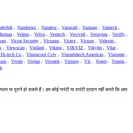
derbilt
,
Vandersec
,
Vandesc
,
Vangold
,
Vantage
,
Vantech
,
lleman
,
Velpro
,
Velvu
,
Ventech
,
Veo/vidi
,
Veravista
,
Verifly
,
com
,
Vicon Security
,
Vicsung
,
Victex
,
Victure
,
Videoiq
,
x
,
Viewscan
,
Vigilant
,
Viking
,
VIKVIZ
,
Vikylin
,
Vilar
,
 Hi-tech Co
,
Visioncool Cctv
,
Visionhitech Americas
,
Visionite
,
cam
,
Vivint
,
Vivitar
,
Vivotek
,
Viziuuy
,
Vlc
,
Voger
,
Vonnic
,
h
गलत या पुराने हो सकते हैं। हम कोई गारंटी या वारंटी प्रदान नहीं करते कि आप