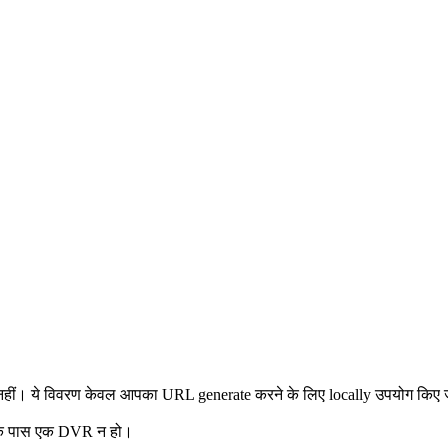
नहीं। ये विवरण केवल आपका URL generate करने के लिए locally उपयोग किए जाते ह
के पास एक DVR न हो।