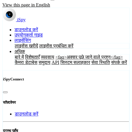
View this page in English
iSpy
डाउनलोड करें
उपयोगकर्ता गाइड
लाइसेंसिंग
लाइसेंस खरीदें
लाइसेंस प्रबंधित करें
अधिक
बारे में
विशेषताएँ
व्यवसाय
<faq>अक्सर पूछे जाने वाले प्रश्न</faq>
कैमरा डेटाबेस
समुदाय
API
सिस्टम सलाहकार
सेवा स्थिति
संपर्क करें
iSpyConnect
सॉफ़्टवेयर
डाउनलोड करें
दूरस्थ पहुँच