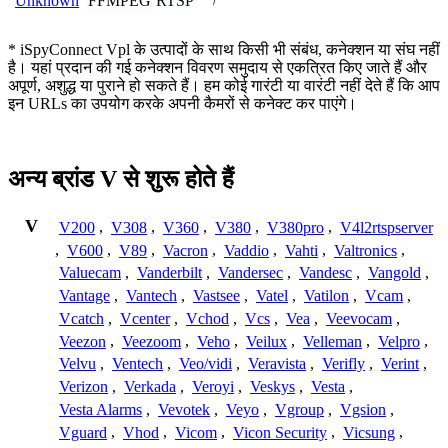
FFMPEG
RTSP
Unknown
/
* iSpyConnect Vpl के उत्पादों के साथ किसी भी संबंध, कनेक्शन या संघ नहीं
है। यहां प्रदान की गई कनेक्शन विवरण समुदाय से एकत्रित किए जाते हैं और
अपूर्ण, अशुद्ध या पुराने हो सकते हैं। हम कोई गारंटी या वारंटी नहीं देते हैं कि आप
इन URLs का उपयोग करके अपनी कैमरों से कनेक्ट कर पाएंगे।
अन्य ब्रांड V से शुरू होते हैं
V
V200
,
V308
,
V360
,
V380
,
V380pro
,
V4l2rtspserver
,
V600
,
V89
,
Vacron
,
Vaddio
,
Vahti
,
Valtronics
,
Valuecam
,
Vanderbilt
,
Vandersec
,
Vandesc
,
Vangold
,
Vantage
,
Vantech
,
Vastsee
,
Vatel
,
Vatilon
,
Vcam
,
Vcatch
,
Vcenter
,
Vchod
,
Vcs
,
Vea
,
Veevocam
,
Veezon
,
Veezoom
,
Veho
,
Veilux
,
Velleman
,
Velpro
,
Velvu
,
Ventech
,
Veo/vidi
,
Veravista
,
Verifly
,
Verint
,
Verizon
,
Verkada
,
Veroyi
,
Veskys
,
Vesta
,
Vesta Alarms
,
Vevotek
,
Veyo
,
Vgroup
,
Vgsion
,
Vguard
,
Vhod
,
Vicom
,
Vicon Security
,
Vicsung
,