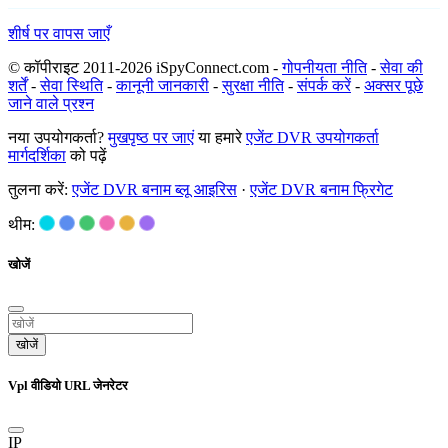
शीर्ष पर वापस जाएँ
© कॉपीराइट 2011-2026 iSpyConnect.com -
गोपनीयता नीति
-
सेवा की
शर्तें
-
सेवा स्थिति
-
कानूनी जानकारी
-
सुरक्षा नीति
-
संपर्क करें
-
अक्सर पूछे
जाने वाले प्रश्न
नया उपयोगकर्ता?
मुखपृष्ठ पर जाएं
या हमारे
एजेंट DVR उपयोगकर्ता
मार्गदर्शिका
को पढ़ें
तुलना करें:
एजेंट DVR बनाम ब्लू आइरिस
·
एजेंट DVR बनाम फ्रिगेट
थीम:
खोजें
खोजें
Vpl वीडियो URL जेनरेटर
IP