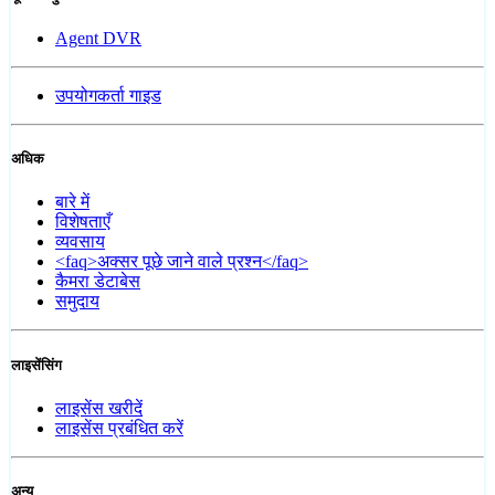
Agent DVR
उपयोगकर्ता गाइड
अधिक
बारे में
विशेषताएँ
व्यवसाय
<faq>अक्सर पूछे जाने वाले प्रश्न</faq>
कैमरा डेटाबेस
समुदाय
लाइसेंसिंग
लाइसेंस खरीदें
लाइसेंस प्रबंधित करें
अन्य