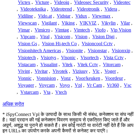
Victex
,
Victure
,
Videoiq
,
Videosec Security
,
Videotec
,
Videoteknika
,
Videotrend
,
Videotronik
,
Videra
,
Vidiline
,
Vido.at
,
Vidstar
,
Vidux
,
Viewmax
,
Viewscan
,
Vigilant
,
Viking
,
VIKVIZ
,
Vikylin
,
Vilar
,
Vimar
,
Vimicro
,
Vimtag
,
Vimtech
,
Viofo
,
Vip Vision
,
Vipcam
,
Viral
,
Visicom
,
Vision
,
Vision Digi
,
Vision Gs
,
Vision Hi-tech Co
,
Visioncool Cctv
,
Visionhitech Americas
,
Visionite
,
Visionstar
,
Visionxip
,
Visiotech
,
Visiotys
,
Visonic
,
Visortech
,
Vista Cctv
,
Vistacam
,
Visualint
,
Vitek
,
Vitek Cctv
,
Vitorcam
,
Vivint
,
Vivitar
,
Vivotek
,
Viziuuy
,
Vlc
,
Voger
,
Vonnic
,
Vonnision
,
Vonz
,
Voor/keuken
,
Voordeur
,
Voyager
,
Voycam
,
Voyo
,
Vpl
,
Vr Cam
,
Vr360
,
Vsc
,
Vstarcam
,
Vta
,
Vtech
अधिक स्रोत
* iSpyConnect Vpl के उत्पादों के साथ किसी भी संबंध, कनेक्शन या संघ नहीं
है। यहां प्रदान की गई कनेक्शन विवरण समुदाय से एकत्रित किए जाते हैं और
अपूर्ण, अशुद्ध या पुराने हो सकते हैं। हम कोई गारंटी या वारंटी नहीं देते हैं कि आप
इन URLs का उपयोग करके अपनी कैमरों से कनेक्ट कर पाएंगे।